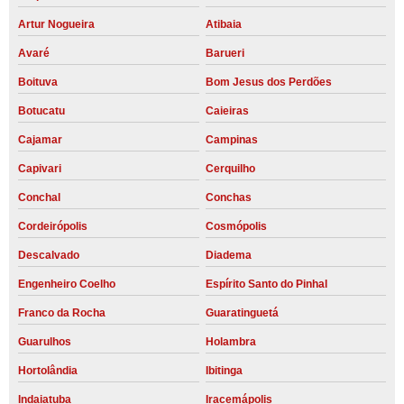
Artur Nogueira
Atibaia
Avaré
Barueri
Boituva
Bom Jesus dos Perdões
Botucatu
Caieiras
Cajamar
Campinas
Capivari
Cerquilho
Conchal
Conchas
Cordeirópolis
Cosmópolis
Descalvado
Diadema
Engenheiro Coelho
Espírito Santo do Pinhal
Franco da Rocha
Guaratinguetá
Guarulhos
Holambra
Hortolândia
Ibitinga
Indaiatuba
Iracemápolis