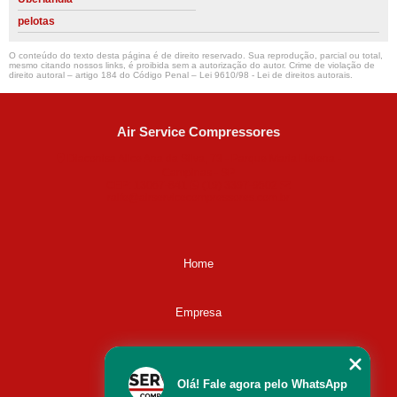
pelotas
O conteúdo do texto desta página é de direito reservado. Sua reprodução, parcial ou total,
mesmo citando nossos links, é proibida sem a autorização do autor. Crime de violação de
direito autoral – artigo 184 do Código Penal –
Lei 9610/98 - Lei de direitos autorais
.
Air Service Compressores
Diaconisa Alice Ana da Silva, 73 - Parque Maria Helena -
Campinas - SP
CEP: 13067-841
(19) 3397-9502
ralfe@airservicecompressores.com.br
Home
Empresa
Missão
Olá! Fale agora pelo WhatsApp