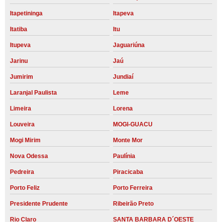
Itapetininga
Itapeva
Itatiba
Itu
Itupeva
Jaguariúna
Jarinu
Jaú
Jumirim
Jundiaí
Laranjal Paulista
Leme
Limeira
Lorena
Louveira
MOGI-GUACU
Mogi Mirim
Monte Mor
Nova Odessa
Paulínia
Pedreira
Piracicaba
Porto Feliz
Porto Ferreira
Presidente Prudente
Ribeirão Preto
Rio Claro
SANTA BARBARA D´OESTE