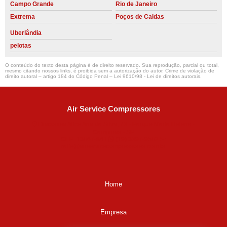
Campo Grande
Rio de Janeiro
Extrema
Poços de Caldas
Uberlândia
pelotas
O conteúdo do texto desta página é de direito reservado. Sua reprodução, parcial ou total,
mesmo citando nossos links, é proibida sem a autorização do autor. Crime de violação de
direito autoral – artigo 184 do Código Penal –
Lei 9610/98 - Lei de direitos autorais
.
Air Service Compressores
Diaconisa Alice Ana da Silva, 73 - Parque Maria Helena -
Campinas - SP
CEP: 13067-841
(19) 3397-9502
ralfe@airservicecompressores.com.br
Home
Empresa