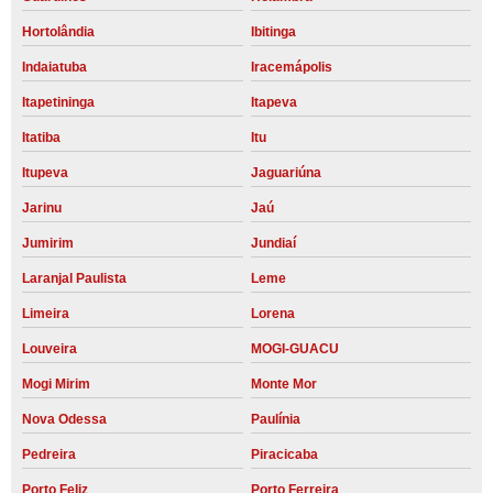
Hortolândia
Ibitinga
Indaiatuba
Iracemápolis
Itapetininga
Itapeva
Itatiba
Itu
Itupeva
Jaguariúna
Jarinu
Jaú
Jumirim
Jundiaí
Laranjal Paulista
Leme
Limeira
Lorena
Louveira
MOGI-GUACU
Mogi Mirim
Monte Mor
Nova Odessa
Paulínia
Pedreira
Piracicaba
Porto Feliz
Porto Ferreira