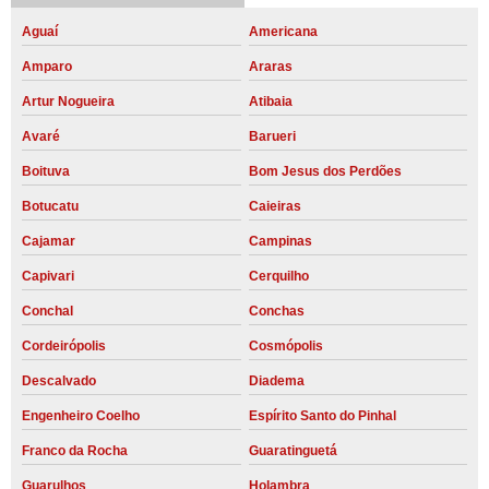
Aguaí
Americana
Amparo
Araras
Artur Nogueira
Atibaia
Avaré
Barueri
Boituva
Bom Jesus dos Perdões
Botucatu
Caieiras
Cajamar
Campinas
Capivari
Cerquilho
Conchal
Conchas
Cordeirópolis
Cosmópolis
Descalvado
Diadema
Engenheiro Coelho
Espírito Santo do Pinhal
Franco da Rocha
Guaratinguetá
Guarulhos
Holambra