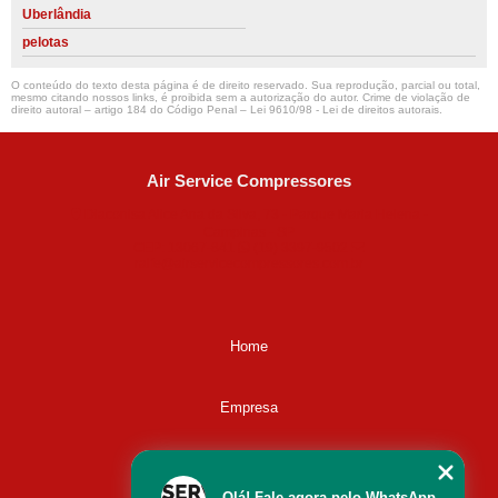
Uberlândia
pelotas
O conteúdo do texto desta página é de direito reservado. Sua reprodução, parcial ou total,
mesmo citando nossos links, é proibida sem a autorização do autor. Crime de violação de
direito autoral – artigo 184 do Código Penal –
Lei 9610/98 - Lei de direitos autorais
.
Air Service Compressores
Diaconisa Alice Ana da Silva, 73 - Parque Maria Helena -
Campinas - SP
CEP: 13067-841
(19) 3397-9502
ralfe@airservicecompressores.com.br
Home
Empresa
Missão
Olá! Fale agora pelo WhatsApp