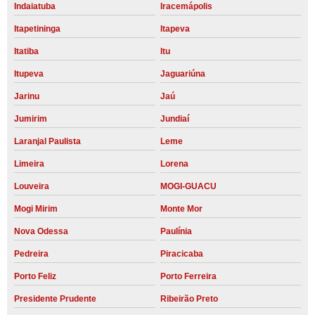
Indaiatuba
Iracemápolis
Itapetininga
Itapeva
Itatiba
Itu
Itupeva
Jaguariúna
Jarinu
Jaú
Jumirim
Jundiaí
Laranjal Paulista
Leme
Limeira
Lorena
Louveira
MOGI-GUACU
Mogi Mirim
Monte Mor
Nova Odessa
Paulínia
Pedreira
Piracicaba
Porto Feliz
Porto Ferreira
Presidente Prudente
Ribeirão Preto