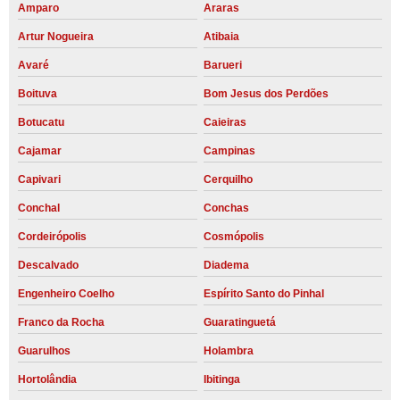
Amparo
Araras
Artur Nogueira
Atibaia
Avaré
Barueri
Boituva
Bom Jesus dos Perdões
Botucatu
Caieiras
Cajamar
Campinas
Capivari
Cerquilho
Conchal
Conchas
Cordeirópolis
Cosmópolis
Descalvado
Diadema
Engenheiro Coelho
Espírito Santo do Pinhal
Franco da Rocha
Guaratinguetá
Guarulhos
Holambra
Hortolândia
Ibitinga