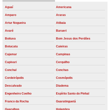
Aguaí
Americana
Amparo
Araras
Artur Nogueira
Atibaia
Avaré
Barueri
Boituva
Bom Jesus dos Perdões
Botucatu
Caieiras
Cajamar
Campinas
Capivari
Cerquilho
Conchal
Conchas
Cordeirópolis
Cosmópolis
Descalvado
Diadema
Engenheiro Coelho
Espírito Santo do Pinhal
Franco da Rocha
Guaratinguetá
Guarulhos
Holambra