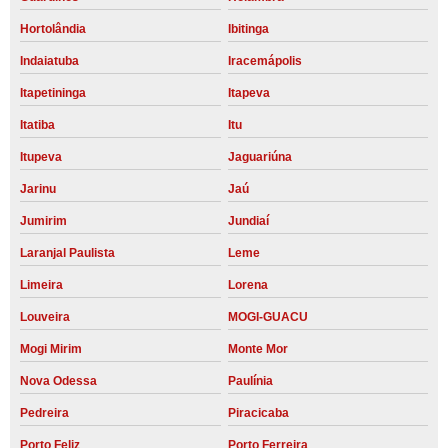
Hortolândia
Ibitinga
Indaiatuba
Iracemápolis
Itapetininga
Itapeva
Itatiba
Itu
Itupeva
Jaguariúna
Jarinu
Jaú
Jumirim
Jundiaí
Laranjal Paulista
Leme
Limeira
Lorena
Louveira
MOGI-GUACU
Mogi Mirim
Monte Mor
Nova Odessa
Paulínia
Pedreira
Piracicaba
Porto Feliz
Porto Ferreira