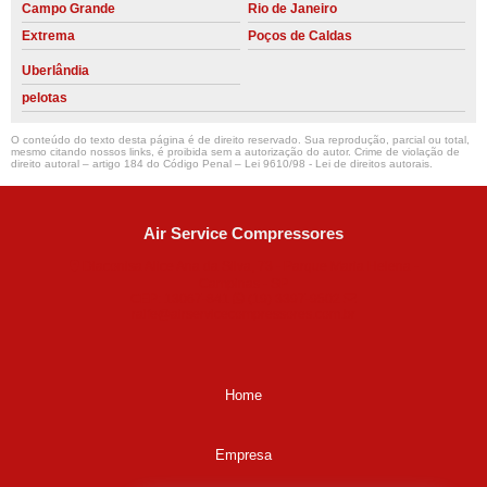
Campo Grande
Rio de Janeiro
Extrema
Poços de Caldas
Uberlândia
pelotas
O conteúdo do texto desta página é de direito reservado. Sua reprodução, parcial ou total,
mesmo citando nossos links, é proibida sem a autorização do autor. Crime de violação de
direito autoral – artigo 184 do Código Penal –
Lei 9610/98 - Lei de direitos autorais
.
Air Service Compressores
Diaconisa Alice Ana da Silva, 73 - Parque Maria Helena -
Campinas - SP
CEP: 13067-841
(19) 3397-9502
ralfe@airservicecompressores.com.br
Home
Empresa