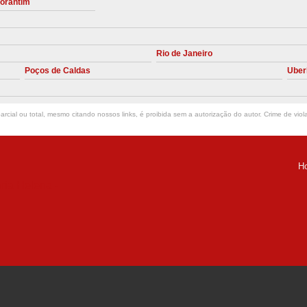
torantim
Manutenção Preve
Manutenção Pr
Rio de Janeiro
Manutenção Preventiva em Compres
Poços de Caldas
Uber
Empresa de Manutenção de C
Manutenção Compressor de A
rcial ou total, mesmo citando nossos links, é proibida sem a autorização do autor. Crime de viol
Manutenção Compressor de Ar S
Manutenção Compressor Sch
H
Manutenção
ria Helena -
Manutenção em C
Manutenção no Cabeçote de Compr
Loja de Peças para Compresso
Peças de Compressor de Ar
P
Peças do Compressor Schul