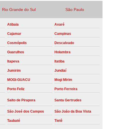
Locação Compressor de Ar Parafuso
Rio Grande do Sul
São Paulo
co
Locação de Compressor a Diesel
Atibaia
Avaré
a Pressão
Locação de Compressor de Ar
Cajamar
Campinas
ompressor de Ar a Diesel
Cosmópolis
Descalvado
mprimido
Locação de Compressor Parafuso
Guarulhos
Holambra
Compressor de Ar Manutenção Preventiva
Itapeva
Itatiba
sores
Manutenção Corretiva em Compressor
Jumirim
Jundiaí
e Compressores Parafuso
MOGI-GUACU
Mogi Mirim
ntiva Compressor Atlas Copco
Porto Feliz
Porto Ferreira
tiva Compressor de Ar Schulz
Salto de Pirapora
Santa Gertrudes
ventiva Compressor Schulz
São José dos Campos
São João da Boa Vista
reventiva de Compressor
Taubaté
Tietê
entiva de Compressor de Ar