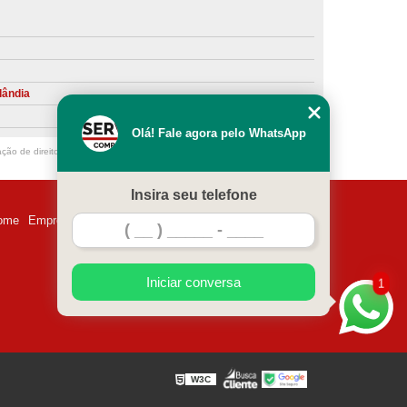
ntiva de Compressor Parafuso
eventiva de Compressores
sores de Ar
Compressor Schulz Manutenção
lândia
ompressores
Manutenção Compressor
Olá! Fale agora pelo WhatsApp
r
Manutenção Compressor de Ar Direto
ação de direito autoral – artigo 184 do Código Penal –
Lei 9610/98 - Lei de
chulz
Manutenção Compressor Parafuso
Insira seu telefone
ulz
Manutenção de Compressor de Ar
ome
Empresa
Missão
Serviços
Contato
Mapa do site
 em Compressor de Ar
ompressor de Ar Comprimido
Iniciar conversa
1
essor
Loja de Peças para Compressor de Ar
res
Manutenção para Compressor de Ar
eças de Reposição para Compressores de Ar
W3C
z
Peças para Compressor Atlas Copco