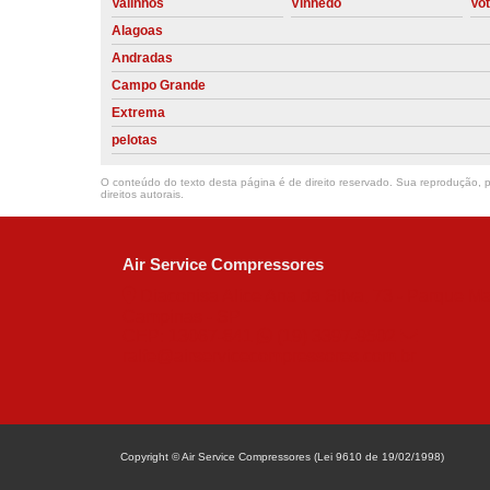
Valinhos
Vinhedo
Vo
Alagoas
Andradas
Campo Grande
Extrema
pelotas
O conteúdo do texto desta página é de direito reservado. Sua reprodução, pa
direitos autorais
.
Air Service Compressores
Diaconisa Alice Ana da Silva, 73 - Parque Ma
Campinas - SP
CEP: 13067-841
(19) 3397-9502
ralfe@airservicecompressores.com.br
Copyright © Air Service Compressores (Lei 9610 de 19/02/1998)