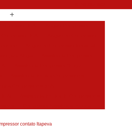
(19) 3397-9502
 Compressor de Ar
Aluguel Compressor
l Compressor de Ar
Aluguel de Compressor
mprimido
Aluguel de Compressor Industrial
sor para Alugar
Assistencia Compressor
 Ar
Assistencia Compressor Schulz
es
Assistencia Tecnica Compressores
ecnica Compressores de Ar
 de Ar
Assistencia Tecnica de Compressores
essores
Compressor Assistencia Tecnica
Assistência em Compressor Atlas Copco
mpressor contato Itapeva
 em Compressor Chicago