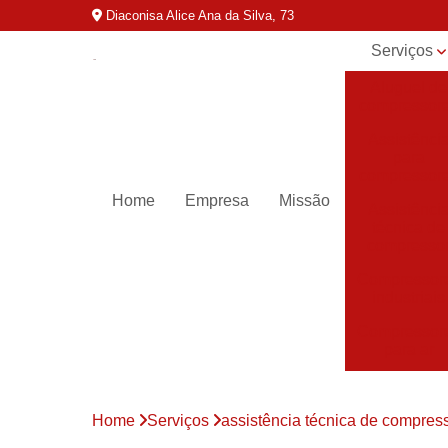
Diaconisa Alice Ana da Silva, 73
Serviços
Aluguel de
compressor
Assistênci
para
compressor
Home
Empresa
Missão
Assistênci
técnica de
compresso
Compressor
industriais
Compressor
para ar
Compressor
parafuso
Home
Serviços
assistência técnica de compres
Compressor