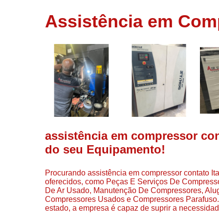
usados
Assistência em Comp
Conserto d
compressor
Filtros de a
Locação d
compresso
Manutençã
de
compresso
Manutençã
de
assistência em compressor cont
compressor
do seu Equipamento!
Peças par
compressor
Procurando assistência em compressor contato It
Redes de a
oferecidos, como Peças E Serviços De Compress
comprimid
De Ar Usado, Manutenção De Compressores, Alug
Compressores Usados e Compressores Parafuso.
Venda de
estado, a empresa é capaz de suprir a necessidad
compresso