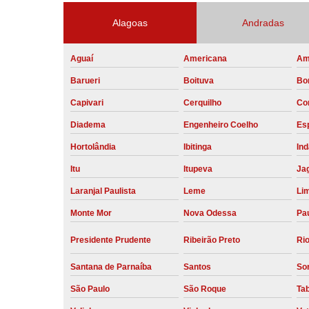
Alagoas
Andradas
Aguaí
Americana
Am
Barueri
Boituva
Bo
Capivari
Cerquilho
Co
Diadema
Engenheiro Coelho
Esp
Hortolândia
Ibitinga
Ind
Itu
Itupeva
Ja
Laranjal Paulista
Leme
Li
Monte Mor
Nova Odessa
Pau
Presidente Prudente
Ribeirão Preto
Rio
Santana de Parnaíba
Santos
So
São Paulo
São Roque
Ta