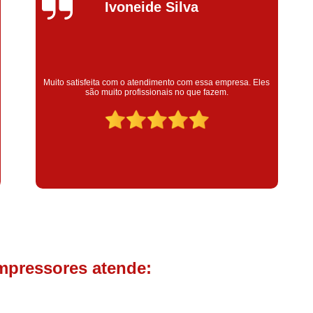
Compressor de Parafuso 
Silvana Alves
Compressor Schulz Usado
Com
Conserto Compressor Atla
Conserto Compressor de Ar Schu
Super satisfeita com o serviço prestado, atendimento muito
bom! colaoradores educado e transparente, destaque para o
Conserto Compressor Ingerso
colaborador Claudinei excelente profissional!
Conserto Compressor 
Conserto de Compressor de
Manutenção de Ar C
Filtro Coalescente para Ar Com
Filtro Compressor
Filtro de
Filtro de Ar Comprimido para C
Filtro de óleo para Compr
mpressores atende:
Filtros para Compressor
Aluguel de Compressor de 