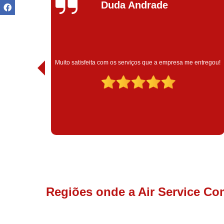
Ivoneide Silva
Muito satisfeita com o atendimento com essa empresa. Eles
ntregou!
são muito profissionais no que fazem.
Regiões onde a Air Service Co