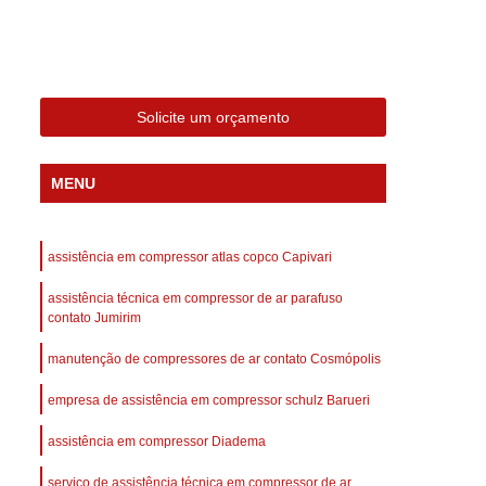
 Compressor Gardner Denver
ll Rand
Assistência em Compressor Kaeser
Assistência Técnica de Compressor Schulz
Solicite um orçamento
a em Compressor de Ar Parafuso
es de Ar
Manutenção de Compressores de Ar
MENU
dustrial
Compressor de Ar Industrial
afuso
Compressor de Ar Industrial Schulz
assistência em compressor atlas copco Capivari
o Industrial
Compressor Industrial
assistência técnica em compressor de ar parafuso
rande
Compressor Industrial Novo
contato Jumirim
afuso
Compressor Industrial Schulz
manutenção de compressores de ar contato Cosmópolis
ustrial
Compressor Schulz Industrial
empresa de assistência em compressor schulz Barueri
imido
Compressor Ar Parafuso
assistência em compressor Diadema
fuso
Compressor de Ar Completo
serviço de assistência técnica em compressor de ar