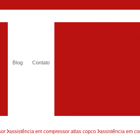
Alugar Compressor
Alugar
es
Aluguel Compressor Ar
Alugue
a
Aluguel de Compressor de Ar Co
es
Compressor Aluguel
Compres
Blog
Contato
a
Assistencia Compressor de
r
Assistencia de Compressor
es
Assistencia T
Assistencia Tecnica de Compressor
es
Assistencia Tecnica em Compr
es
Assistência em Compressor
sor
assistência em compressor atlas copco
assistência em co
Assistência
es