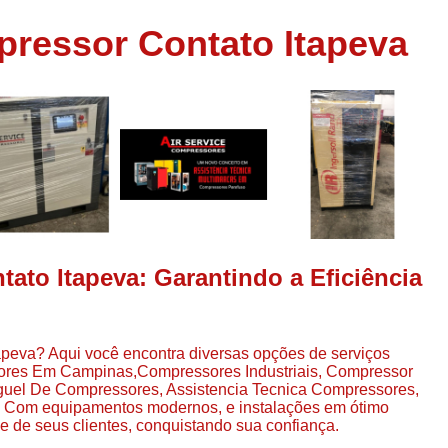
Assistência em
ressor Contato Itapeva
e
Assistência em Compressor Ingerso
es
Assistência em Compressor Schulz
r
Assistência Técnic
e
r
Assistência Técnica em Compressor
o
Compressor de Ar Grande In
r
Compressor de Ar Industrial Par
o
Compressor de Refrigeraçã
ato Itapeva: Garantindo a Eficiência
es
Compressor Industrial G
a
Compressor Industrial Par
es
apeva? Aqui você encontra diversas opções de serviços
Compressor Refrigeração Ind
r
ores Em Campinas,Compressores Industriais, Compressor
o
Compressor Ar Compr
uel De Compressores, Assistencia Tecnica Compressores,
 Com equipamentos modernos, e instalações em ótimo
Compressor de Ar a Para
e de seus clientes, conquistando sua confiança.
r