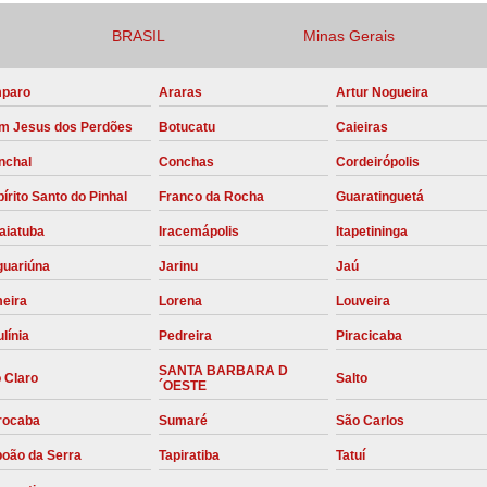
Compressor para Locação
BRASIL
Minas Gerais
Locação Compressor Elétri
paro
Araras
Artur Nogueira
Locação de Compressor de Alt
m Jesus dos Perdões
Botucatu
Caieiras
Locação de C
nchal
Conchas
Cordeirópolis
Locação de Compressor de Ar Co
írito Santo do Pinhal
Franco da Rocha
Guaratinguetá
Locação de Compressores
aiatuba
Iracemápolis
Itapetininga
Manutenção Corretiva de Compres
guariúna
Jarinu
Jaú
Manutenção d
meira
Lorena
Louveira
Manutenção Preve
línia
Pedreira
Piracicaba
Manutenção Preven
SANTA BARBARA D
 Claro
Salto
´OESTE
Manutenção Pre
rocaba
Sumaré
São Carlos
Manutenção P
boão da Serra
Tapiratiba
Tatuí
Manutenção Prev