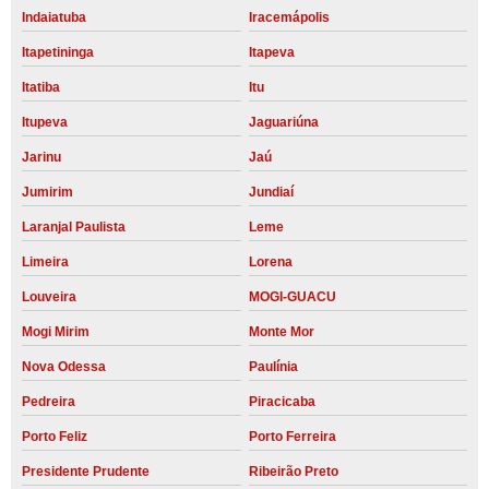
Indaiatuba
Iracemápolis
Itapetininga
Itapeva
Itatiba
Itu
Itupeva
Jaguariúna
Jarinu
Jaú
Jumirim
Jundiaí
Laranjal Paulista
Leme
Limeira
Lorena
Louveira
MOGI-GUACU
Mogi Mirim
Monte Mor
Nova Odessa
Paulínia
Pedreira
Piracicaba
Porto Feliz
Porto Ferreira
Presidente Prudente
Ribeirão Preto