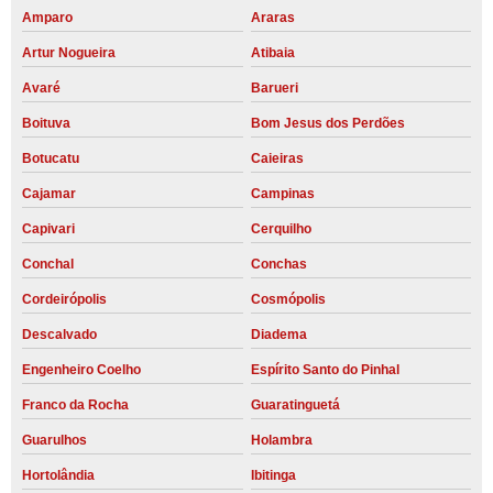
Amparo
Araras
Artur Nogueira
Atibaia
Avaré
Barueri
Boituva
Bom Jesus dos Perdões
Botucatu
Caieiras
Cajamar
Campinas
Capivari
Cerquilho
Conchal
Conchas
Cordeirópolis
Cosmópolis
Descalvado
Diadema
Engenheiro Coelho
Espírito Santo do Pinhal
Franco da Rocha
Guaratinguetá
Guarulhos
Holambra
Hortolândia
Ibitinga