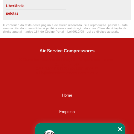
Uberlândia
pelotas
O conteúdo do texto desta página é de direito reservado. Sua reprodução, parcial ou total,
mesmo citando nossos links, é proibida sem a autorização do autor. Crime de violação de
direito autoral – artigo 184 do Código Penal –
Lei 9610/98 - Lei de direitos autorais
.
Air Service Compressores
Diaconisa Alice Ana da Silva, 73 - Parque Maria Helena -
Campinas - SP
CEP: 13067-841
(19) 3397-9502
ralfe@airservicecompressores.com.br
Home
Empresa
Missão