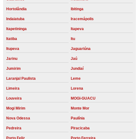
Hortolândia
Ibitinga
Indaiatuba
Iracemápolis
Itapetininga
Itapeva
Itatiba
Itu
Itupeva
Jaguariúna
Jarinu
Jaú
Jumirim
Jundiaí
Laranjal Paulista
Leme
Limeira
Lorena
Louveira
MOGI-GUACU
Mogi Mirim
Monte Mor
Nova Odessa
Paulínia
Pedreira
Piracicaba
Porto Feliz
Porto Ferreira