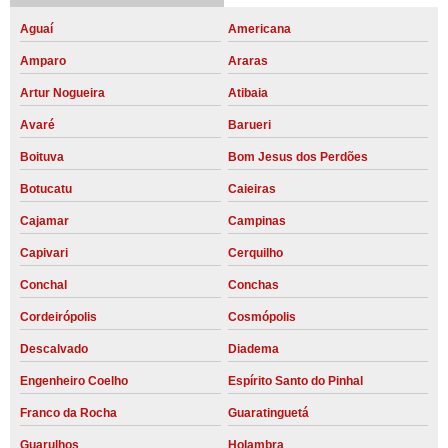
Aguaí
Americana
Amparo
Araras
Artur Nogueira
Atibaia
Avaré
Barueri
Boituva
Bom Jesus dos Perdões
Botucatu
Caieiras
Cajamar
Campinas
Capivari
Cerquilho
Conchal
Conchas
Cordeirópolis
Cosmópolis
Descalvado
Diadema
Engenheiro Coelho
Espírito Santo do Pinhal
Franco da Rocha
Guaratinguetá
Guarulhos
Holambra