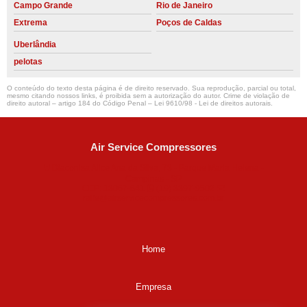
Campo Grande
Rio de Janeiro
Extrema
Poços de Caldas
Uberlândia
pelotas
O conteúdo do texto desta página é de direito reservado. Sua reprodução, parcial ou total,
mesmo citando nossos links, é proibida sem a autorização do autor. Crime de violação de
direito autoral – artigo 184 do Código Penal –
Lei 9610/98 - Lei de direitos autorais
.
Air Service Compressores
Diaconisa Alice Ana da Silva, 73 - Parque Maria Helena -
Campinas - SP
CEP: 13067-841
(19) 3397-9502
ralfe@airservicecompressores.com.br
Home
Empresa