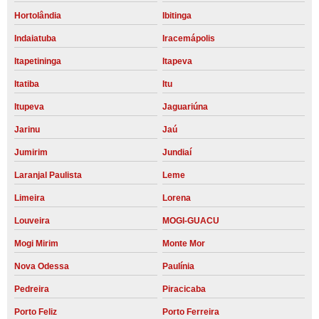
Hortolândia
Ibitinga
Indaiatuba
Iracemápolis
Itapetininga
Itapeva
Itatiba
Itu
Itupeva
Jaguariúna
Jarinu
Jaú
Jumirim
Jundiaí
Laranjal Paulista
Leme
Limeira
Lorena
Louveira
MOGI-GUACU
Mogi Mirim
Monte Mor
Nova Odessa
Paulínia
Pedreira
Piracicaba
Porto Feliz
Porto Ferreira