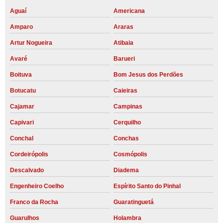
Aguaí
Americana
Amparo
Araras
Artur Nogueira
Atibaia
Avaré
Barueri
Boituva
Bom Jesus dos Perdões
Botucatu
Caieiras
Cajamar
Campinas
Capivari
Cerquilho
Conchal
Conchas
Cordeirópolis
Cosmópolis
Descalvado
Diadema
Engenheiro Coelho
Espírito Santo do Pinhal
Franco da Rocha
Guaratinguetá
Guarulhos
Holambra