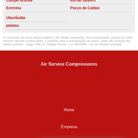
Campo Grande
Rio de Janeiro
Extrema
Poços de Caldas
Uberlândia
pelotas
O conteúdo do texto desta página é de direito reservado. Sua reprodução, parcial ou total,
mesmo citando nossos links, é proibida sem a autorização do autor. Crime de violação de
direito autoral – artigo 184 do Código Penal –
Lei 9610/98 - Lei de direitos autorais
.
Air Service Compressores
Diaconisa Alice Ana da Silva, 73 - Parque Maria Helena -
Campinas - SP
CEP: 13067-841
(19) 3397-9502
ralfe@airservicecompressores.com.br
Home
Empresa