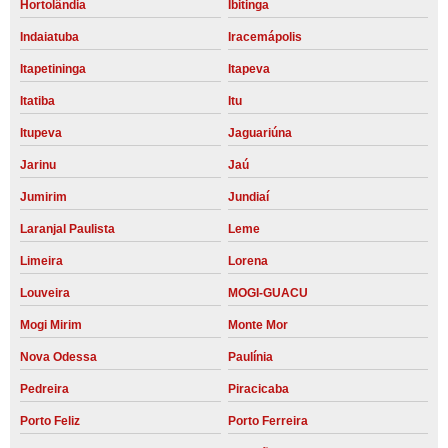
Hortolândia
Ibitinga
Indaiatuba
Iracemápolis
Itapetininga
Itapeva
Itatiba
Itu
Itupeva
Jaguariúna
Jarinu
Jaú
Jumirim
Jundiaí
Laranjal Paulista
Leme
Limeira
Lorena
Louveira
MOGI-GUACU
Mogi Mirim
Monte Mor
Nova Odessa
Paulínia
Pedreira
Piracicaba
Porto Feliz
Porto Ferreira