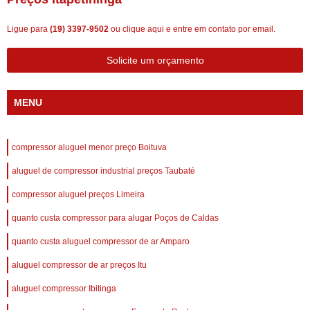
Ligue para
(19) 3397-9502
ou
clique aqui
e entre em contato por email.
Solicite um orçamento
MENU
compressor aluguel menor preço Boituva
aluguel de compressor industrial preços Taubaté
compressor aluguel preços Limeira
quanto custa compressor para alugar Poços de Caldas
quanto custa aluguel compressor de ar Amparo
aluguel compressor de ar preços Itu
aluguel compressor Ibitinga