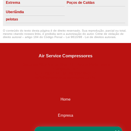
Extrema
Poços de Caldas
Uberlândia
pelotas
O conteúdo do texto desta página é de direito reservado. Sua reprodução, parcial ou total,
mesmo citando nossos links, é proibida sem a autorização do autor. Crime de violação de
direito autoral – artigo 184 do Código Penal –
Lei 9610/98 - Lei de direitos autorais
.
Air Service Compressores
Diaconisa Alice Ana da Silva, 73 - Parque Maria Helena -
Campinas - SP
CEP: 13067-841
(19) 3397-9502
ralfe@airservicecompressores.com.br
Home
Empresa