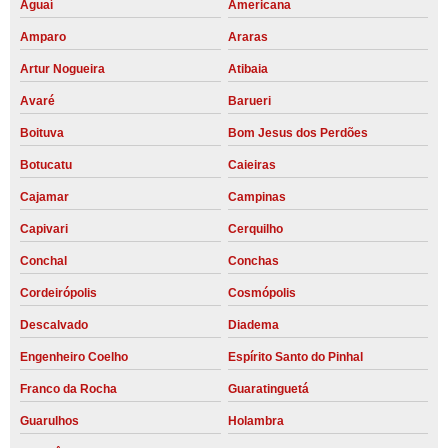
Aguaí
Americana
Amparo
Araras
Artur Nogueira
Atibaia
Avaré
Barueri
Boituva
Bom Jesus dos Perdões
Botucatu
Caieiras
Cajamar
Campinas
Capivari
Cerquilho
Conchal
Conchas
Cordeirópolis
Cosmópolis
Descalvado
Diadema
Engenheiro Coelho
Espírito Santo do Pinhal
Franco da Rocha
Guaratinguetá
Guarulhos
Holambra