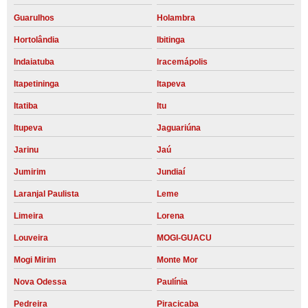
Guarulhos
Holambra
Hortolândia
Ibitinga
Indaiatuba
Iracemápolis
Itapetininga
Itapeva
Itatiba
Itu
Itupeva
Jaguariúna
Jarinu
Jaú
Jumirim
Jundiaí
Laranjal Paulista
Leme
Limeira
Lorena
Louveira
MOGI-GUACU
Mogi Mirim
Monte Mor
Nova Odessa
Paulínia
Pedreira
Piracicaba