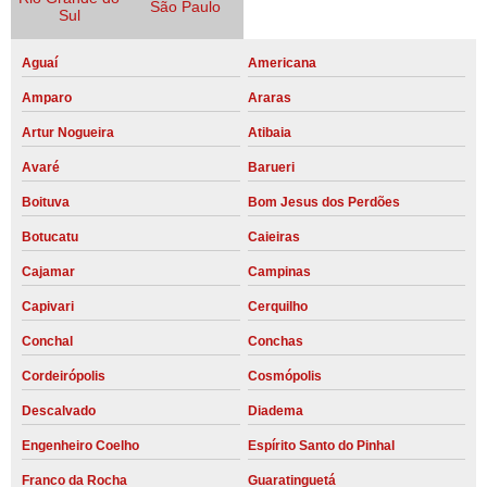
São Paulo
Sul
Aguaí
Americana
Amparo
Araras
Artur Nogueira
Atibaia
Avaré
Barueri
Boituva
Bom Jesus dos Perdões
Botucatu
Caieiras
Cajamar
Campinas
Capivari
Cerquilho
Conchal
Conchas
Cordeirópolis
Cosmópolis
Descalvado
Diadema
Engenheiro Coelho
Espírito Santo do Pinhal
Franco da Rocha
Guaratinguetá