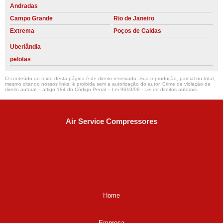
Andradas
Campo Grande
Rio de Janeiro
Extrema
Poços de Caldas
Uberlândia
pelotas
O conteúdo do texto desta página é de direito reservado. Sua reprodução, parcial ou total,
mesmo citando nossos links, é proibida sem a autorização do autor. Crime de violação de
direito autoral – artigo 184 do Código Penal –
Lei 9610/98 - Lei de direitos autorais
.
Air Service Compressores
Diaconisa Alice Ana da Silva, 73 - Parque Maria Helena -
Campinas - SP
CEP: 13067-841
(19) 3397-9502
ralfe@airservicecompressores.com.br
Home
Empresa