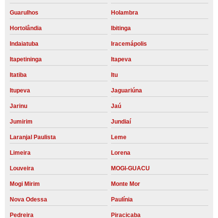
Guarulhos
Holambra
Hortolândia
Ibitinga
Indaiatuba
Iracemápolis
Itapetininga
Itapeva
Itatiba
Itu
Itupeva
Jaguariúna
Jarinu
Jaú
Jumirim
Jundiaí
Laranjal Paulista
Leme
Limeira
Lorena
Louveira
MOGI-GUACU
Mogi Mirim
Monte Mor
Nova Odessa
Paulínia
Pedreira
Piracicaba