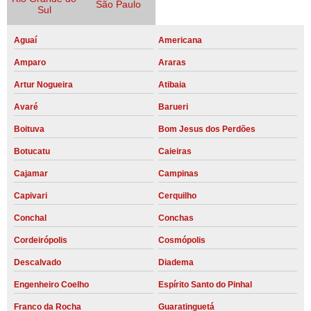
São Paulo
Sul
Aguaí
Americana
Amparo
Araras
Artur Nogueira
Atibaia
Avaré
Barueri
Boituva
Bom Jesus dos Perdões
Botucatu
Caieiras
Cajamar
Campinas
Capivari
Cerquilho
Conchal
Conchas
Cordeirópolis
Cosmópolis
Descalvado
Diadema
Engenheiro Coelho
Espírito Santo do Pinhal
Franco da Rocha
Guaratinguetá