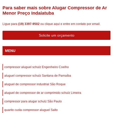
Para saber mais sobre Alugar Compressor de Ar
Menor Preço Indaiatuba
Ligue para
(19) 3397-9502
ou
clique aqui
e entre em contato por email.
Solicite um orçamento
MENU
compressor aluguel schulz Engenheiro Coelho
aluguel compressor schulz Santana de Parnaíba
aluguel de compressor industrial São Roque
aluguel de compressor de ar comprimido schulz Limeira
compressor para alugar schulz São Paulo
quanto custa compressor aluguel Salto