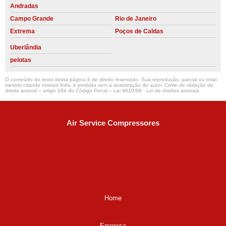
Andradas
Campo Grande
Rio de Janeiro
Extrema
Poços de Caldas
Uberlândia
pelotas
O conteúdo do texto desta página é de direito reservado. Sua reprodução, parcial ou total,
mesmo citando nossos links, é proibida sem a autorização do autor. Crime de violação de
direito autoral – artigo 184 do Código Penal –
Lei 9610/98 - Lei de direitos autorais
.
Air Service Compressores
Diaconisa Alice Ana da Silva, 73 - Parque Maria Helena -
Campinas - SP
CEP: 13067-841
(19) 3397-9502
ralfe@airservicecompressores.com.br
Home
Empresa