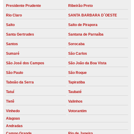
Presidente Prudente
Ribeirão Preto
Rio Claro
SANTA BARBARA D´OESTE
Salto
Salto de Pirapora
Santa Gertrudes
Santana de Parnaíba
Santos
Sorocaba
Sumaré
São Carlos
São José dos Campos
São João da Boa Vista
São Paulo
São Roque
Taboão da Serra
Tapiratiba
Tatuí
Taubaté
Tietê
Valinhos
Vinhedo
Votorantim
Alagoas
Andradas
Campo Grande
Rio de Janeiro