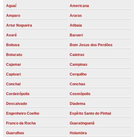
Aguaí
Americana
Amparo
Araras
Artur Nogueira
Atibaia
Avaré
Barueri
Boituva
Bom Jesus dos Perdões
Botucatu
Caieiras
Cajamar
Campinas
Capivari
Cerquilho
Conchal
Conchas
Cordeirópolis
Cosmópolis
Descalvado
Diadema
Engenheiro Coelho
Espírito Santo do Pinhal
Franco da Rocha
Guaratinguetá
Guarulhos
Holambra