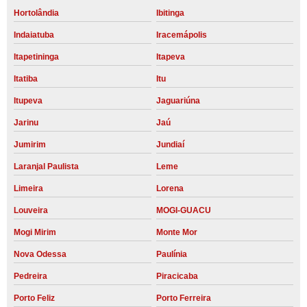
Hortolândia
Ibitinga
Indaiatuba
Iracemápolis
Itapetininga
Itapeva
Itatiba
Itu
Itupeva
Jaguariúna
Jarinu
Jaú
Jumirim
Jundiaí
Laranjal Paulista
Leme
Limeira
Lorena
Louveira
MOGI-GUACU
Mogi Mirim
Monte Mor
Nova Odessa
Paulínia
Pedreira
Piracicaba
Porto Feliz
Porto Ferreira