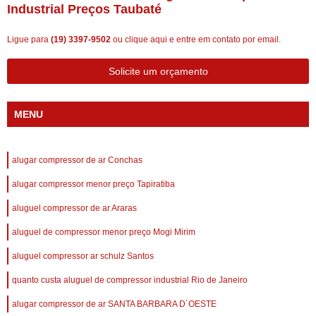
Industrial Preços Taubaté
Ligue para
(19) 3397-9502
ou
clique aqui
e entre em contato por email.
Solicite um orçamento
MENU
alugar compressor de ar Conchas
alugar compressor menor preço Tapiratiba
aluguel compressor de ar Araras
aluguel de compressor menor preço Mogi Mirim
aluguel compressor ar schulz Santos
quanto custa aluguel de compressor industrial Rio de Janeiro
alugar compressor de ar SANTA BARBARA D´OESTE