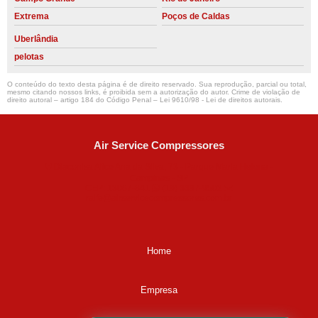
Extrema
Poços de Caldas
Uberlândia
pelotas
O conteúdo do texto desta página é de direito reservado. Sua reprodução, parcial ou total,
mesmo citando nossos links, é proibida sem a autorização do autor. Crime de violação de
direito autoral – artigo 184 do Código Penal –
Lei 9610/98 - Lei de direitos autorais
.
Air Service Compressores
Diaconisa Alice Ana da Silva, 73 - Parque Maria Helena -
Campinas - SP
CEP: 13067-841
(19) 3397-9502
ralfe@airservicecompressores.com.br
Home
Empresa