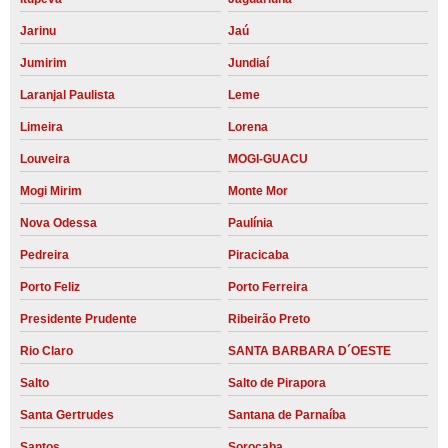
Jarinu
Jaú
Jumirim
Jundiaí
Laranjal Paulista
Leme
Limeira
Lorena
Louveira
MOGI-GUACU
Mogi Mirim
Monte Mor
Nova Odessa
Paulínia
Pedreira
Piracicaba
Porto Feliz
Porto Ferreira
Presidente Prudente
Ribeirão Preto
Rio Claro
SANTA BARBARA D´OESTE
Salto
Salto de Pirapora
Santa Gertrudes
Santana de Parnaíba
Santos
Sorocaba