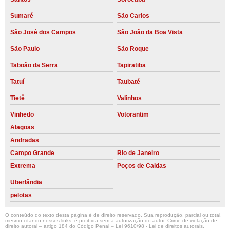
Sumaré
São Carlos
São José dos Campos
São João da Boa Vista
São Paulo
São Roque
Taboão da Serra
Tapiratiba
Tatuí
Taubaté
Tietê
Valinhos
Vinhedo
Votorantim
Alagoas
Andradas
Campo Grande
Rio de Janeiro
Extrema
Poços de Caldas
Uberlândia
pelotas
O conteúdo do texto desta página é de direito reservado. Sua reprodução, parcial ou total,
mesmo citando nossos links, é proibida sem a autorização do autor. Crime de violação de
direito autoral – artigo 184 do Código Penal –
Lei 9610/98 - Lei de direitos autorais
.