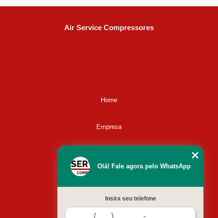
Air Service Compressores
Diaconisa Alice Ana da Silva, 73 - Parque Maria Helena -
Campinas - SP
CEP: 13067-841
(19) 3397-9502
ralfe@airservicecompressores.com.br
Home
Empresa
Missão
Olá! Fale agora pelo WhatsApp
Serviços
Insira seu telefone
Contato