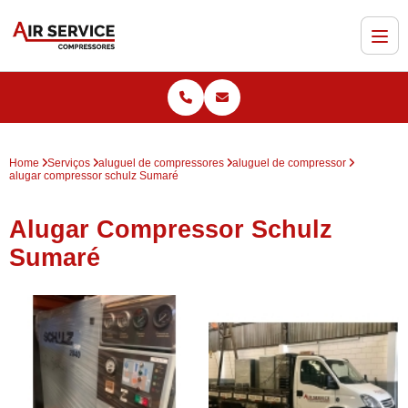
Home
Serviços
aluguel de compressores
aluguel de compressor
alugar compressor schulz Sumaré
Alugar Compressor Schulz
Sumaré