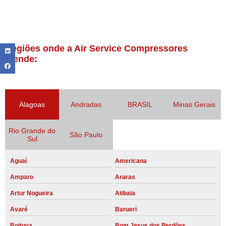
Regiões onde a Air Service Compressores
atende:
Alagoas
Andradas
BRASIL
Minas Gerais
Rio Grande do
São Paulo
Sul
Aguaí
Americana
Amparo
Araras
Artur Nogueira
Atibaia
Avaré
Barueri
Boituva
Bom Jesus dos Perdões