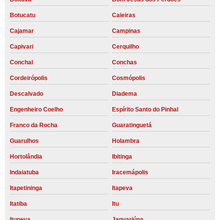
Botucatu
Caieiras
Cajamar
Campinas
Capivari
Cerquilho
Conchal
Conchas
Cordeirópolis
Cosmópolis
Descalvado
Diadema
Engenheiro Coelho
Espírito Santo do Pinhal
Franco da Rocha
Guaratinguetá
Guarulhos
Holambra
Hortolândia
Ibitinga
Indaiatuba
Iracemápolis
Itapetininga
Itapeva
Itatiba
Itu
Itupeva
Jaguariúna