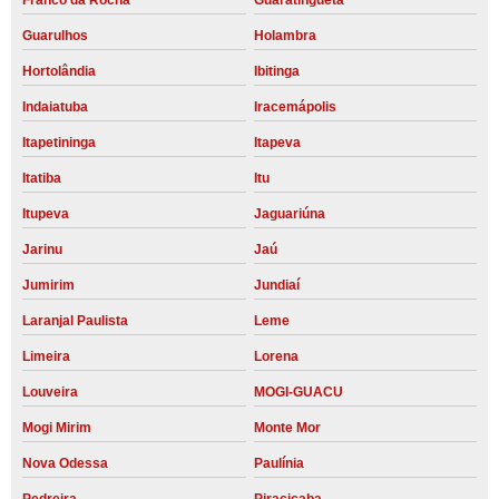
Franco da Rocha
Guaratinguetá
Guarulhos
Holambra
Hortolândia
Ibitinga
Indaiatuba
Iracemápolis
Itapetininga
Itapeva
Itatiba
Itu
Itupeva
Jaguariúna
Jarinu
Jaú
Jumirim
Jundiaí
Laranjal Paulista
Leme
Limeira
Lorena
Louveira
MOGI-GUACU
Mogi Mirim
Monte Mor
Nova Odessa
Paulínia