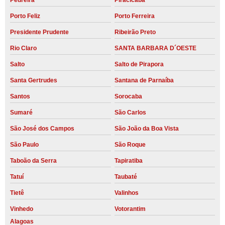
Pedreira
Piracicaba
Porto Feliz
Porto Ferreira
Presidente Prudente
Ribeirão Preto
Rio Claro
SANTA BARBARA D´OESTE
Salto
Salto de Pirapora
Santa Gertrudes
Santana de Parnaíba
Santos
Sorocaba
Sumaré
São Carlos
São José dos Campos
São João da Boa Vista
São Paulo
São Roque
Taboão da Serra
Tapiratiba
Tatuí
Taubaté
Tietê
Valinhos
Vinhedo
Votorantim
Alagoas