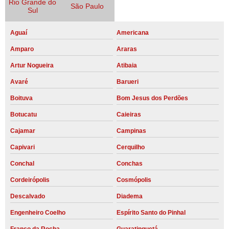
Rio Grande do
São Paulo
Sul
Aguaí
Americana
Amparo
Araras
Artur Nogueira
Atibaia
Avaré
Barueri
Boituva
Bom Jesus dos Perdões
Botucatu
Caieiras
Cajamar
Campinas
Capivari
Cerquilho
Conchal
Conchas
Cordeirópolis
Cosmópolis
Descalvado
Diadema
Engenheiro Coelho
Espírito Santo do Pinhal