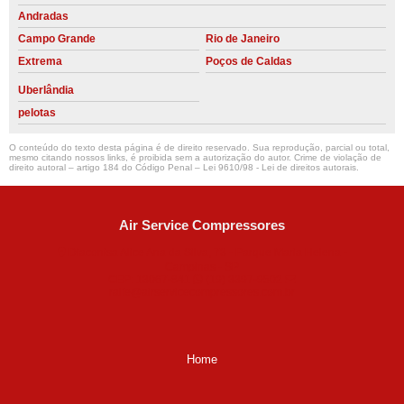
Andradas
Campo Grande
Rio de Janeiro
Extrema
Poços de Caldas
Uberlândia
pelotas
O conteúdo do texto desta página é de direito reservado. Sua reprodução, parcial ou total,
mesmo citando nossos links, é proibida sem a autorização do autor. Crime de violação de
direito autoral – artigo 184 do Código Penal –
Lei 9610/98 - Lei de direitos autorais
.
Air Service Compressores
Diaconisa Alice Ana da Silva, 73 - Parque Maria Helena -
Campinas - SP
CEP: 13067-841
(19) 3397-9502
ralfe@airservicecompressores.com.br
Home