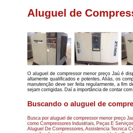
usados
Aluguel de Compres
Conserto d
compressor
Filtros de a
Locação d
compresso
Manutençã
de
compresso
O aluguel de compressor menor preço Jaú é dis
Manutençã
altamente qualificados e potentes. Aliás, os com
de
manutenção deve ser feita regularmente, a fim 
compressor
sejam corrigidas. Daí a importância de contar com 
Peças par
compressor
Buscando o aluguel de compre
Redes de a
comprimid
Busca por aluguel de compressor menor preço Jaú
como Compressores Industriais, Peças E Servi
Venda de
Aluguel De Compressores, Assistencia Tecnica C
compresso