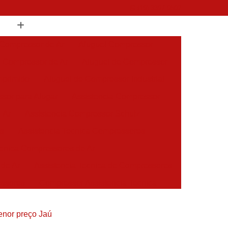
(19) 3397-9502
 Compressor de Ar
Aluguel Compressor
l Compressor de Ar
Aluguel de Compressor
mprimido
Aluguel de Compressor Industrial
sor para Alugar
Assistencia Compressor
 Ar
Assistencia Compressor Schulz
es
Assistencia Tecnica Compressores
ecnica Compressores de Ar
 de Ar
Assistencia Tecnica de Compressores
essores
Compressor Assistencia Tecnica
Assistência em Compressor Atlas Copco
enor preço Jaú
 em Compressor Chicago