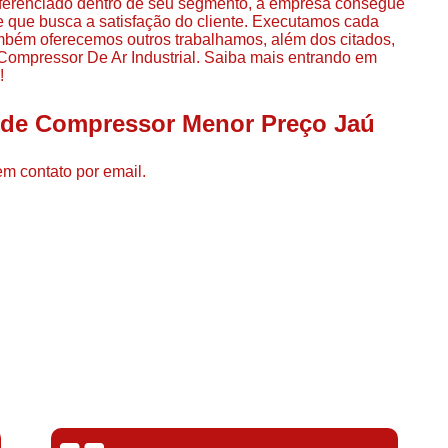
iferenciado dentro de seu segmento, a empresa consegue
Compressor de Ar de Par
 que busca a satisfação do cliente. Executamos cada
ambém oferecemos outros trabalhamos, além dos citados,
Compressor de Ar Rotativo
ompressor De Ar Industrial. Saiba mais entrando em
!
Compressor de Ar Tipo Parafuso
Compressores de Ar Par
l de Compressor Menor Preço Jaú
Compressor a Parafuso
em contato por email.
Compressor de Parafuso
Compressor de Parafu
Compressor Parafuso 15h
Compressor Parafuso Refri
Compressor Rotativo de P
Compressor Ar Usado
Compressor de Ar Parafuso 
Compressor de Ar Usad