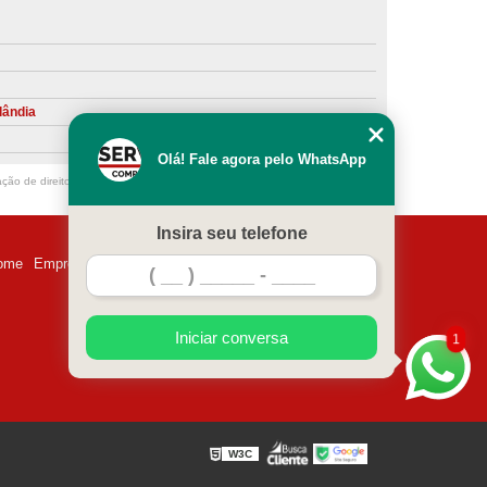
ntiva de Compressor Parafuso
eventiva de Compressores
sores de Ar
Compressor Schulz Manutenção
lândia
ompressores
Manutenção Compressor
Olá! Fale agora pelo WhatsApp
r
Manutenção Compressor de Ar Direto
ação de direito autoral – artigo 184 do Código Penal –
Lei 9610/98 - Lei de
chulz
Manutenção Compressor Parafuso
Insira seu telefone
ulz
Manutenção de Compressor de Ar
ome
Empresa
Missão
Serviços
Contato
Mapa do site
 em Compressor de Ar
ompressor de Ar Comprimido
Iniciar conversa
1
essor
Loja de Peças para Compressor de Ar
res
Manutenção para Compressor de Ar
eças de Reposição para Compressores de Ar
W3C
z
Peças para Compressor Atlas Copco