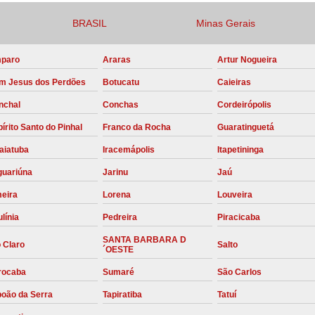
Compressor para Locação
BRASIL
Minas Gerais
Locação Compressor Elétri
paro
Araras
Artur Nogueira
Locação de Compressor de Alt
m Jesus dos Perdões
Botucatu
Caieiras
Locação de C
nchal
Conchas
Cordeirópolis
Locação de Compressor de Ar Co
írito Santo do Pinhal
Franco da Rocha
Guaratinguetá
Locação de Compressores
aiatuba
Iracemápolis
Itapetininga
Manutenção Corretiva de Compres
guariúna
Jarinu
Jaú
Manutenção d
meira
Lorena
Louveira
Manutenção Preve
línia
Pedreira
Piracicaba
Manutenção Preven
SANTA BARBARA D
 Claro
Salto
´OESTE
Manutenção Pre
rocaba
Sumaré
São Carlos
Manutenção P
boão da Serra
Tapiratiba
Tatuí
Manutenção Prev