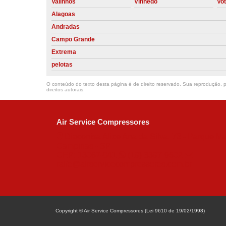
Valinhos
Vinhedo
Vo
Alagoas
Andradas
Campo Grande
Extrema
pelotas
O conteúdo do texto desta página é de direito reservado. Sua reprodução, pa
direitos autorais
.
Air Service Compressores
Diaconisa Alice Ana da Silva, 73 - Parque Ma
Campinas - SP
CEP: 13067-841
(19) 3397-9502
ralfe@airservicecompressores.com.br
Copyright © Air Service Compressores (Lei 9610 de 19/02/1998)