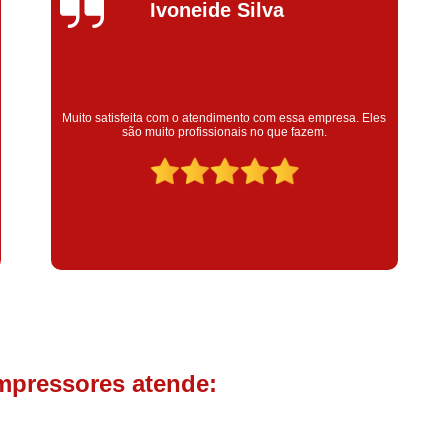
Compressor de Parafuso 
Silvana Alves
Compressor Schulz Usado
Com
Conserto Compressor Atla
Conserto Compressor de Ar Schu
Super satisfeita com o serviço prestado, atendimento muito
bom! colaoradores educado e transparente, destaque para o
Conserto Compressor Ingerso
colaborador Claudinei excelente profissional!
Conserto Compressor 
Conserto de Compressor de
Manutenção de Ar C
Filtro Coalescente para Ar Com
Filtro Compressor
Filtro de
Filtro de Ar Comprimido para C
Filtro de óleo para Compr
mpressores atende:
Filtros para Compressor
Aluguel de Compressor de 