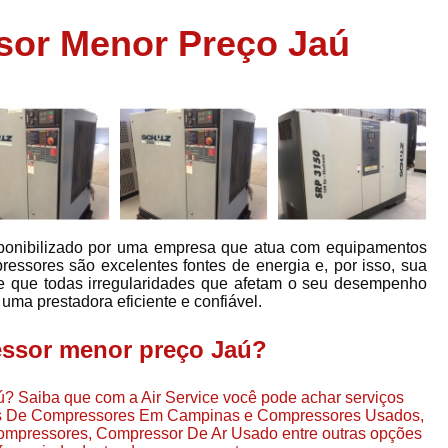
Assistência em
sor Menor Preço Jaú
e
Assistência em Compressor Ingerso
es
Assistência em Compressor Schulz
r
Assistência Técnic
e
r
Assistência Técnica em Compressor
o
Compressor de Ar Grande In
r
Compressor de Ar Industrial Par
ponibilizado por uma empresa que atua com equipamentos
o
Compressor de Refrigeraçã
pressores são excelentes fontes de energia e, por isso, sua
de que todas irregularidades que afetam o seu desempenho
es
Compressor Industrial G
uma prestadora eficiente e confiável.
a
Compressor Industrial Par
es
ssor menor preço Jaú?
Compressor Refrigeração Ind
r
o
Compressor Ar Compr
? Saiba que com a Air Service você pode achar serviços
ços De Compressores Em Campinas e Compressores Usados,
Compressor de Ar a Para
ompressores, Compressor De Ar Usado entre outras opções
r