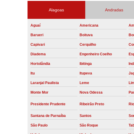
Alagoas
Andradas
Aguaí
Americana
Am
Barueri
Boituva
Bo
Capivari
Cerquilho
Co
Diadema
Engenheiro Coelho
Esp
Hortolândia
Ibitinga
Ind
Itu
Itupeva
Ja
Laranjal Paulista
Leme
Li
Monte Mor
Nova Odessa
Pau
Presidente Prudente
Ribeirão Preto
Rio
Santana de Parnaíba
Santos
So
São Paulo
São Roque
Ta