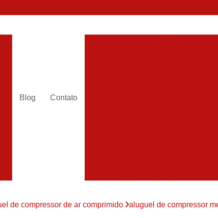
Alugar Compressor
Alugar
es
Aluguel Compressor Ar
Alugue
a
Aluguel de Compressor de Ar Co
es
Compressor Aluguel
Compres
Blog
Contato
a
Assistencia Compressor de
r
Assistencia de Compressor
es
Assistencia T
Assistencia Tecnica de Compressor
es
Assistencia Tecnica em Compr
es
Assistência em Compressor
uel de compressor de ar comprimido
aluguel de compressor m
Assistência
es