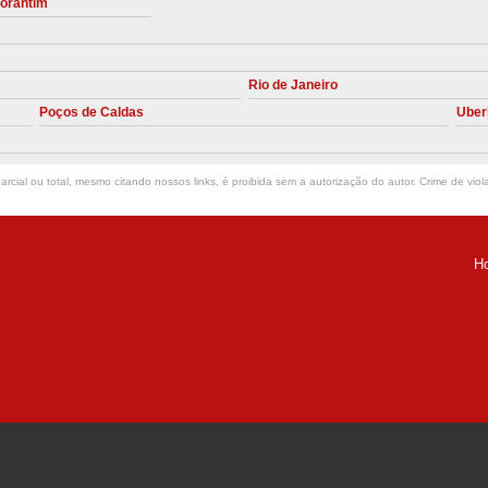
torantim
Manutenção Preve
Manutenção Pr
Rio de Janeiro
Manutenção Preventiva em Compres
Poços de Caldas
Uber
Empresa de Manutenção de C
Manutenção Compressor de A
rcial ou total, mesmo citando nossos links, é proibida sem a autorização do autor. Crime de viol
Manutenção Compressor de Ar S
Manutenção Compressor Sch
H
Manutenção
ria Helena -
Manutenção em C
Manutenção no Cabeçote de Compr
Loja de Peças para Compresso
Peças de Compressor de Ar
P
Peças do Compressor Schul