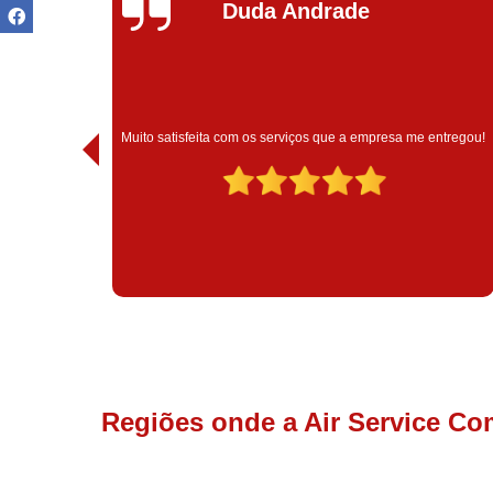
Ivoneide Silva
Muito satisfeita com o atendimento com essa empresa. Eles
ntregou!
são muito profissionais no que fazem.
Regiões onde a Air Service Co