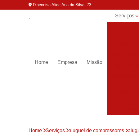
Diaconisa Alice Ana da Silva, 73
Serviços
Aluguel de
compressor
Assistênci
para
compressor
Home
Empresa
Missão
Assistênci
técnica de
compresso
Compressor
industriais
Compressor
para ar
Compressor
parafuso
Home
Serviços
aluguel de compressores
alug
Compressor