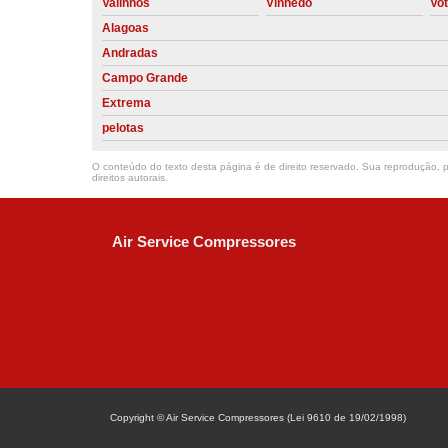
Valinhos
Vinhedo
Vo
Alagoas
Andradas
Campo Grande
Extrema
pelotas
O conteúdo do texto desta página é de direito reservado. Sua reprodução, pa
direitos autorais
.
Air Service Compressores
Diaconisa Alice Ana da Silva, 73 - Parque Ma
Campinas - SP
CEP: 13067-841
(19) 3397-9502
ralfe@airservicecompressores.com.br
Copyright © Air Service Compressores (Lei 9610 de 19/02/1998)