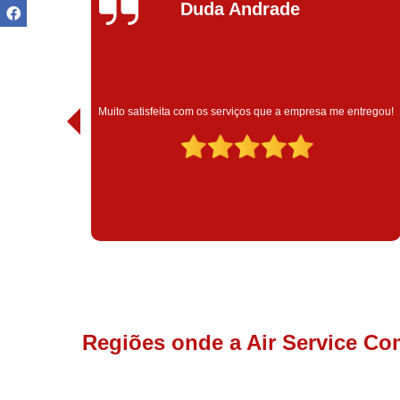
Ivoneide Silva
Muito satisfeita com o atendimento com essa empresa. Eles
ntregou!
são muito profissionais no que fazem.
Regiões onde a Air Service Co