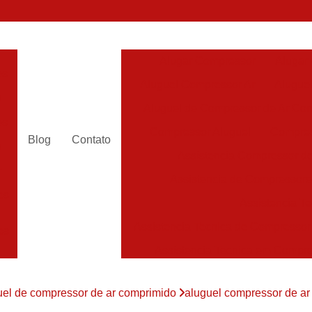
Alugar Compressor
Alugar
es
Aluguel Compressor Ar
Alugue
a
Aluguel de Compressor de Ar Co
es
Compressor Aluguel
Compres
Blog
Contato
a
Assistencia Compressor de
r
Assistencia de Compressor
es
Assistencia T
Assistencia Tecnica de Compressor
es
Assistencia Tecnica em Compr
es
Assistência em Compressor
uel de compressor de ar comprimido
aluguel compressor de ar
Assistência
es