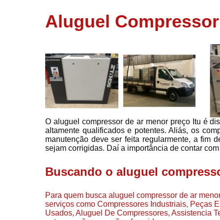
usados
Aluguel Compressor 
Conserto d
compressor
Filtros de a
Locação d
compresso
Manutençã
de
compresso
O aluguel compressor de ar menor preço Itu é d
Manutençã
altamente qualificados e potentes. Aliás, os com
de
manutenção deve ser feita regularmente, a fim 
compressor
sejam corrigidas. Daí a importância de contar com 
Peças par
compressor
Buscando o aluguel compresso
Redes de a
comprimid
Para quem busca aluguel compressor de ar menor 
serviços como Compressores Industriais, Peças
Venda de
Usados, Aluguel De Compressores, Assistencia 
compresso