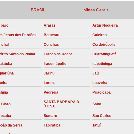
Compressor para Locação
BRASIL
Minas Gerais
Locação Compressor Elétri
paro
Araras
Artur Nogueira
Locação de Compressor de Alt
m Jesus dos Perdões
Botucatu
Caieiras
Locação de C
nchal
Conchas
Cordeirópolis
Locação de Compressor de Ar Co
írito Santo do Pinhal
Franco da Rocha
Guaratinguetá
Locação de Compressores
aiatuba
Iracemápolis
Itapetininga
Manutenção Corretiva de Compres
guariúna
Jarinu
Jaú
Manutenção d
meira
Lorena
Louveira
Manutenção Preve
línia
Pedreira
Piracicaba
Manutenção Preven
SANTA BARBARA D
 Claro
Salto
´OESTE
Manutenção Pre
rocaba
Sumaré
São Carlos
Manutenção P
boão da Serra
Tapiratiba
Tatuí
Manutenção Prev