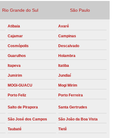
Locação Compressor de Ar Parafuso
Rio Grande do Sul
São Paulo
co
Locação de Compressor a Diesel
Atibaia
Avaré
a Pressão
Locação de Compressor de Ar
Cajamar
Campinas
ompressor de Ar a Diesel
Cosmópolis
Descalvado
mprimido
Locação de Compressor Parafuso
Guarulhos
Holambra
Compressor de Ar Manutenção Preventiva
Itapeva
Itatiba
sores
Manutenção Corretiva em Compressor
Jumirim
Jundiaí
e Compressores Parafuso
MOGI-GUACU
Mogi Mirim
ntiva Compressor Atlas Copco
Porto Feliz
Porto Ferreira
tiva Compressor de Ar Schulz
Salto de Pirapora
Santa Gertrudes
ventiva Compressor Schulz
São José dos Campos
São João da Boa Vista
reventiva de Compressor
Taubaté
Tietê
entiva de Compressor de Ar