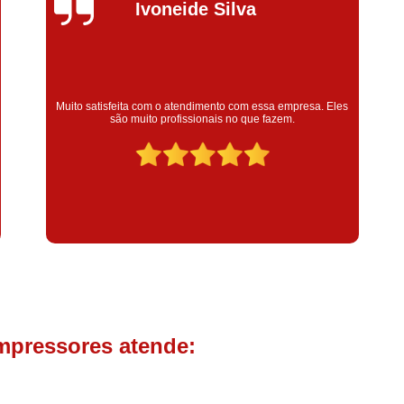
Compressor de Parafuso 
Silvana Alves
Compressor Schulz Usado
Com
Conserto Compressor Atla
Conserto Compressor de Ar Schu
Super satisfeita com o serviço prestado, atendimento muito
bom! colaoradores educado e transparente, destaque para o
Conserto Compressor Ingerso
colaborador Claudinei excelente profissional!
Conserto Compressor 
Conserto de Compressor de
Manutenção de Ar C
Filtro Coalescente para Ar Com
Filtro Compressor
Filtro de
Filtro de Ar Comprimido para C
Filtro de óleo para Compr
mpressores atende:
Filtros para Compressor
Aluguel de Compressor de 