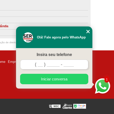
ntiva de Compressor Parafuso
eventiva de Compressores
sores de Ar
Compressor Schulz Manutenção
lândia
ompressores
Manutenção Compressor
Olá! Fale agora pelo WhatsApp
r
Manutenção Compressor de Ar Direto
ação de direito autoral – artigo 184 do Código Penal –
Lei 9610/98 - Lei de
chulz
Manutenção Compressor Parafuso
Insira seu telefone
ulz
Manutenção de Compressor de Ar
ome
Empresa
Missão
Serviços
Contato
Mapa do site
 em Compressor de Ar
ompressor de Ar Comprimido
Iniciar conversa
1
essor
Loja de Peças para Compressor de Ar
res
Manutenção para Compressor de Ar
eças de Reposição para Compressores de Ar
W3C
z
Peças para Compressor Atlas Copco