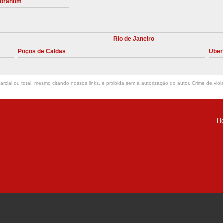
torantim
Manutenção Preve
Manutenção Pr
Rio de Janeiro
Manutenção Preventiva em Compres
Poços de Caldas
Uber
Empresa de Manutenção de C
Manutenção Compressor de A
rcial ou total, mesmo citando nossos links, é proibida sem a autorização do autor. Crime de viol
Manutenção Compressor de Ar S
Manutenção Compressor Sch
H
Manutenção
ria Helena -
Manutenção em C
Manutenção no Cabeçote de Compr
Loja de Peças para Compresso
Peças de Compressor de Ar
P
Peças do Compressor Schul