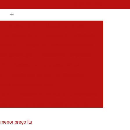
(19) 3397-9502
 Compressor de Ar
Aluguel Compressor
l Compressor de Ar
Aluguel de Compressor
mprimido
Aluguel de Compressor Industrial
sor para Alugar
Assistencia Compressor
 Ar
Assistencia Compressor Schulz
es
Assistencia Tecnica Compressores
ecnica Compressores de Ar
 de Ar
Assistencia Tecnica de Compressores
essores
Compressor Assistencia Tecnica
Assistência em Compressor Atlas Copco
 menor preço Itu
 em Compressor Chicago