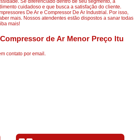
ssidade. Se diferenciado dentro de seu segmento, a
Compressor de Ar de Par
mento cuidadoso e que busca a satisfação do cliente.
pressores De Ar e Compressor De Ar Industrial. Por isso,
Compressor de Ar Rotativo
saber mais. Nossos atendentes estão dispostos a sanar todas
iba mais!
Compressor de Ar Tipo Parafuso
Compressores de Ar Par
 Compressor de Ar Menor Preço Itu
Compressor a Parafuso
em contato por email.
Compressor de Parafuso
Compressor de Parafu
Compressor Parafuso 15h
Compressor Parafuso Refri
Compressor Rotativo de P
Compressor Ar Usado
Compressor de Ar Parafuso 
Compressor de Ar Usad