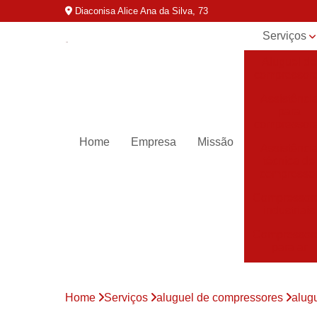
Diaconisa Alice Ana da Silva, 73
Serviços
Aluguel de
compressor
Assistênci
para
compressor
Home
Empresa
Missão
Assistênci
técnica de
compresso
Compressor
industriais
Compressor
para ar
Compressor
parafuso
Home
Serviços
aluguel de compressores
alug
Compressor