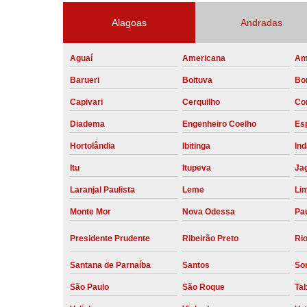
Alagoas
Andradas
Aguaí
Americana
Am
Barueri
Boituva
Bo
Capivari
Cerquilho
Co
Diadema
Engenheiro Coelho
Esp
Hortolândia
Ibitinga
Ind
Itu
Itupeva
Ja
Laranjal Paulista
Leme
Li
Monte Mor
Nova Odessa
Pau
Presidente Prudente
Ribeirão Preto
Rio
Santana de Parnaíba
Santos
So
São Paulo
São Roque
Ta