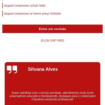
aluguel compressor schulz Salto
aluguel compressor ar menor preço Vinhedo
Entre em contato
(19) 3397-9502
Silvana Alves
Super satisfeita com o serviço prestado, atendimento muito bom!
colaoradores educado e transparente, destaque para o colaborador
Claudinei excelente profissional!