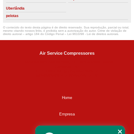
Uberlândia
pelotas
O conteúdo do texto desta página é de direito reservado. Sua reprodução, parcial ou total,
mesmo citando nossos links, é proibida sem a autorização do autor. Crime de violação de
direito autoral – artigo 184 do Código Penal –
Lei 9610/98 - Lei de direitos autorais
.
Air Service Compressores
Diaconisa Alice Ana da Silva, 73 - Parque Maria Helena -
Campinas - SP
CEP: 13067-841
(19) 3397-9502
ralfe@airservicecompressores.com.br
Home
Empresa
Missão