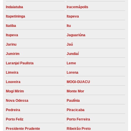
Indaiatuba
Iracemápolis
Itapetininga
Itapeva
Itatiba
Itu
Itupeva
Jaguariúna
Jarinu
Jaú
Jumirim
Jundiaí
Laranjal Paulista
Leme
Limeira
Lorena
Louveira
MOGI-GUACU
Mogi Mirim
Monte Mor
Nova Odessa
Paulínia
Pedreira
Piracicaba
Porto Feliz
Porto Ferreira
Presidente Prudente
Ribeirão Preto