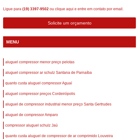
Ligue para
(19) 3397-9502
ou
clique aqui
e entre em contato por email.
Solicite um orçamento
MENU
aluguel compressor menor preço pelotas
aluguel compressor ar schulz Santana de Parnaíba
quanto custa aluguel compressor Aguaí
aluguel compressor preços Cordeirópolis
aluguel de compressor industrial menor preço Santa Gertrudes
aluguel de compressor Amparo
compressor aluguel schulz Jaú
quanto custa aluguel de compressor de ar comprimido Louveira