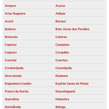
Amparo
Araras
Artur Nogueira
Atibaia
Avaré
Barueri
Boituva
Bom Jesus dos Perdões
Botucatu
Caieiras
Cajamar
Campinas
Capivari
Cerquilho
Conchal
Conchas
Cordeirópolis
Cosmópolis
Descalvado
Diadema
Engenheiro Coelho
Espírito Santo do Pinhal
Franco da Rocha
Guaratinguetá
Guarulhos
Holambra
Hortolândia
Ibitinga