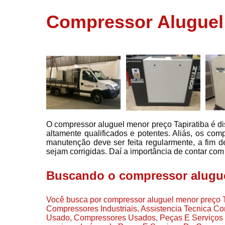
usados
Compressor Aluguel 
Conserto d
compressor
Filtros de a
Locação d
compresso
Manutençã
de
compresso
O compressor aluguel menor preço Tapiratiba é 
Manutençã
altamente qualificados e potentes. Aliás, os com
de
manutenção deve ser feita regularmente, a fim 
compressor
sejam corrigidas. Daí a importância de contar com 
Peças par
compressor
Buscando o compressor alugue
Redes de a
comprimid
Você busca por compressor aluguel menor preço Ta
Compressores Industriais, Assistencia Tecnica 
Venda de
Usado, Compressores Usados, Peças E Serviços
compresso