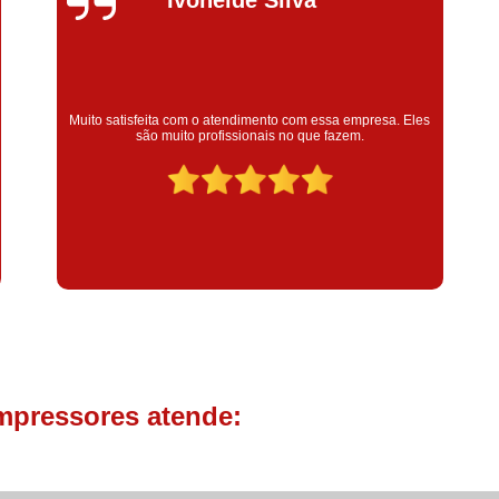
Compressor de Parafuso 
Compressor Schulz Usado
Com
Conserto Compressor Atla
Super satisfeita com o serviço prestado, atendimento muito
Conserto Compressor de Ar Schu
bom! colaoradores educado e transparente, destaque para o
colaborador Claudinei excelente profissional!
Conserto Compressor Ingerso
Conserto Compressor 
Conserto de Compressor de
Manutenção de Ar C
Filtro Coalescente para Ar Com
Filtro Compressor
Filtro de
Filtro de Ar Comprimido para C
mpressores atende:
Filtro de óleo para Compr
Filtros para Compressor
Aluguel de Compressor de 