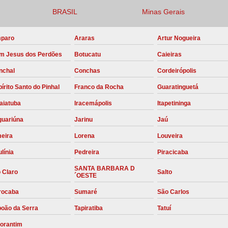
BRASIL
Minas Gerais
Compressor para Locação
Locação Compressor Elétri
paro
Araras
Artur Nogueira
Locação de Compressor de Alt
m Jesus dos Perdões
Botucatu
Caieiras
Locação de C
nchal
Conchas
Cordeirópolis
Locação de Compressor de Ar Co
írito Santo do Pinhal
Franco da Rocha
Guaratinguetá
Locação de Compressores
aiatuba
Iracemápolis
Itapetininga
Manutenção Corretiva de Compres
guariúna
Jarinu
Jaú
Manutenção d
meira
Lorena
Louveira
línia
Pedreira
Piracicaba
Manutenção Preve
SANTA BARBARA D
Manutenção Preven
 Claro
Salto
´OESTE
Manutenção Pre
rocaba
Sumaré
São Carlos
Manutenção P
boão da Serra
Tapiratiba
Tatuí
Manutenção Prev
torantim