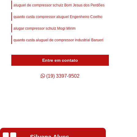
afuso
Compressor de Ar Parafuso
aluguel de compressor schulz Bom Jesus dos Perdões
Compressor de Ar Schulz Parafuso
quanto custa compressor aluguel Engenheiro Coelho
Compressor do Ar
Compressor Rotativo Ar
alugar compressor schulz Mogi Mirim
afuso
Unidade Compressora de Ar
quanto custa aluguel de compressor industrial Barueri
Compressor de Ar Parafuso Schulz
Compressor de Parafuso Atlas Copco
Entre em contato
so Duplo
Compressor Parafuso
p
Compressor Parafuso Atlas Copco
(19) 3397-9502
geração
Compressor Parafuso Schulz
arafuso
Compressor Tipo Parafuso
Compressor de Ar Comprimido Usado
Usado
Compressor de Ar Schulz Usado
o
Compressor de Ar Usado Schulz
Isabela