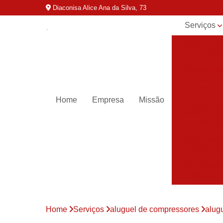
Diaconisa Alice Ana da Silva, 73
Serviços
Aluguel de
compressor
Assistênci
para
compressor
Home
Empresa
Missão
Assistênci
técnica de
compresso
Compressor
industriais
Compressor
para ar
Compressor
parafuso
Home
Serviços
aluguel de compressores
alug
Compressor