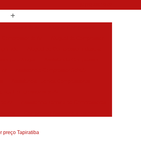
(19) 3397-9502
 Compressor de Ar
Aluguel Compressor
l Compressor de Ar
Aluguel de Compressor
mprimido
Aluguel de Compressor Industrial
sor para Alugar
Assistencia Compressor
 Ar
Assistencia Compressor Schulz
es
Assistencia Tecnica Compressores
ecnica Compressores de Ar
 de Ar
Assistencia Tecnica de Compressores
essores
Compressor Assistencia Tecnica
Assistência em Compressor Atlas Copco
 preço Tapiratiba
 em Compressor Chicago