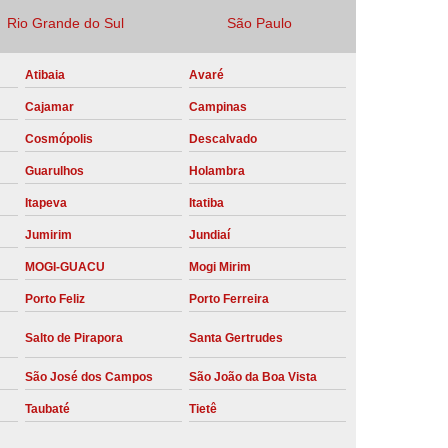
Rio Grande do Sul
São Paulo
Locação Compressor de Ar Parafuso
co
Locação de Compressor a Diesel
Atibaia
Avaré
a Pressão
Locação de Compressor de Ar
Cajamar
Campinas
ompressor de Ar a Diesel
Cosmópolis
Descalvado
mprimido
Locação de Compressor Parafuso
Guarulhos
Holambra
Compressor de Ar Manutenção Preventiva
Itapeva
Itatiba
sores
Manutenção Corretiva em Compressor
Jumirim
Jundiaí
e Compressores Parafuso
MOGI-GUACU
Mogi Mirim
Porto Feliz
Porto Ferreira
ntiva Compressor Atlas Copco
tiva Compressor de Ar Schulz
Salto de Pirapora
Santa Gertrudes
ventiva Compressor Schulz
São José dos Campos
São João da Boa Vista
reventiva de Compressor
Taubaté
Tietê
entiva de Compressor de Ar