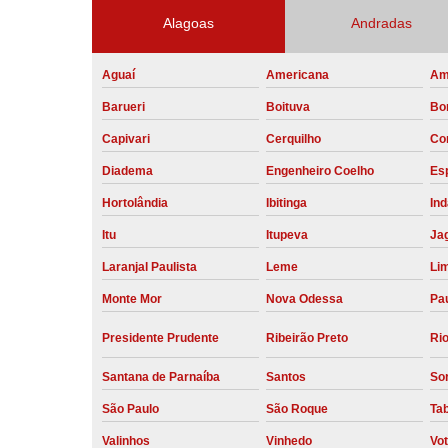
Alagoas
Andradas
Aguaí
Americana
Am
Barueri
Boituva
Bo
Capivari
Cerquilho
Co
Diadema
Engenheiro Coelho
Esp
Hortolândia
Ibitinga
Ind
Itu
Itupeva
Ja
Laranjal Paulista
Leme
Li
Monte Mor
Nova Odessa
Pau
Presidente Prudente
Ribeirão Preto
Rio
Santana de Parnaíba
Santos
So
São Paulo
São Roque
Ta
Valinhos
Vinhedo
Vo