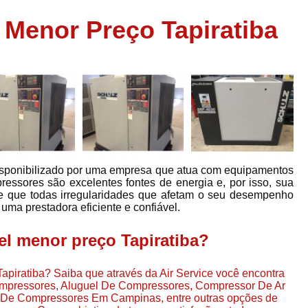
Assistência em
Menor Preço Tapiratiba
e
Assistência em Compressor Ingerso
es
Assistência em Compressor Schulz
r
Assistência Técnic
e
r
Assistência Técnica em Compressor
o
Compressor de Ar Grande In
r
Compressor de Ar Industrial Par
disponibilizado por uma empresa que atua com equipamentos
o
Compressor de Refrigeraçã
pressores são excelentes fontes de energia e, por isso, sua
de que todas irregularidades que afetam o seu desempenho
es
Compressor Industrial G
uma prestadora eficiente e confiável.
a
Compressor Industrial Par
es
l menor preço Tapiratiba?
Compressor Refrigeração Ind
r
o
Compressor Ar Compr
piratiba? Saiba que através da Air Service você encontra
Compressores, Aluguel De Compressores, Compressor De Ar
Compressor de Ar a Para
 De Compressores Em Campinas, entre outras opções de
r