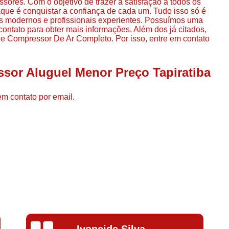
ores. Com o objetivo de trazer a satisfação a todos os
Compressor de Ar de Par
que é conquistar a confiança de cada um. Tudo isso só é
s modernos e profissionais experientes. Possuímos uma
Compressor de Ar Rotativo
contato para obter mais informações. Além dos já citados,
 Compressor De Ar Completo. Por isso, entre em contato
Compressor de Ar Tipo Parafuso
Compressores de Ar Par
sor Aluguel Menor Preço Tapiratiba
Compressor a Parafuso
Compressor de Parafuso
em contato por email.
Compressor de Parafu
Compressor Parafuso 15h
Compressor Parafuso Refri
Compressor Rotativo de P
Compressor Ar Usado
Compressor de Ar Parafuso 
Compressor de Ar Usad
Silvana Alves