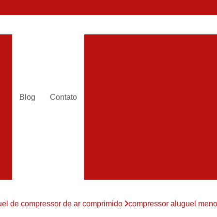
Alugar Compressor
Alugar
es
Aluguel Compressor Ar
Alugue
a
Aluguel de Compressor de Ar Co
es
Compressor Aluguel
Compres
Blog
Contato
a
Assistencia Compressor de
r
Assistencia de Compressor
es
Assistencia T
Assistencia Tecnica de Compressor
es
Assistencia Tecnica em Compr
es
Assistência em Compressor
uel de compressor de ar comprimido
compressor aluguel menor
Assistência
es