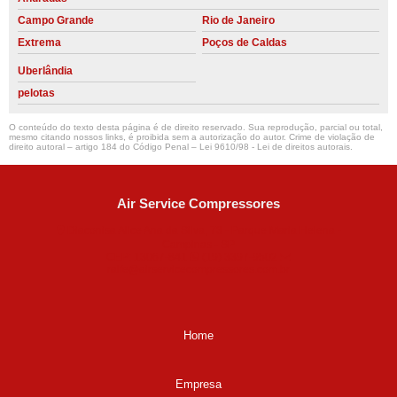
Campo Grande
Rio de Janeiro
Extrema
Poços de Caldas
Uberlândia
pelotas
O conteúdo do texto desta página é de direito reservado. Sua reprodução, parcial ou total,
mesmo citando nossos links, é proibida sem a autorização do autor. Crime de violação de
direito autoral – artigo 184 do Código Penal –
Lei 9610/98 - Lei de direitos autorais
.
Air Service Compressores
Diaconisa Alice Ana da Silva, 73 - Parque Maria Helena -
Campinas - SP
CEP: 13067-841
(19) 3397-9502
ralfe@airservicecompressores.com.br
Home
Empresa