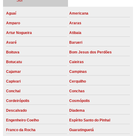
Sul
Aguaí
Americana
Amparo
Araras
Artur Nogueira
Atibaia
Avaré
Barueri
Boituva
Bom Jesus dos Perdões
Botucatu
Caieiras
Cajamar
Campinas
Capivari
Cerquilho
Conchal
Conchas
Cordeirópolis
Cosmópolis
Descalvado
Diadema
Engenheiro Coelho
Espírito Santo do Pinhal
Franco da Rocha
Guaratinguetá