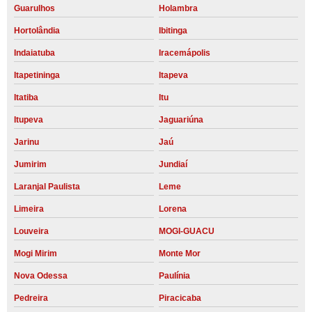
Guarulhos
Holambra
Hortolândia
Ibitinga
Indaiatuba
Iracemápolis
Itapetininga
Itapeva
Itatiba
Itu
Itupeva
Jaguariúna
Jarinu
Jaú
Jumirim
Jundiaí
Laranjal Paulista
Leme
Limeira
Lorena
Louveira
MOGI-GUACU
Mogi Mirim
Monte Mor
Nova Odessa
Paulínia
Pedreira
Piracicaba