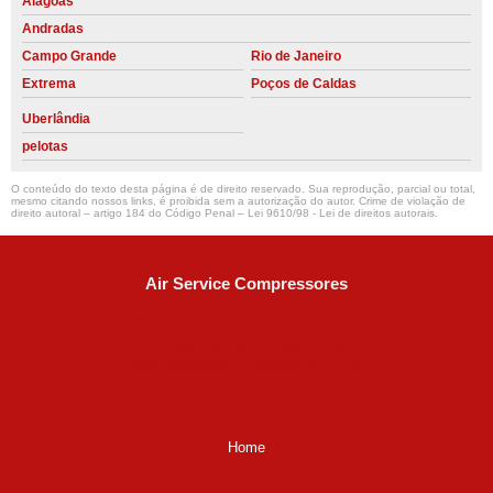
Alagoas
Andradas
Campo Grande
Rio de Janeiro
Extrema
Poços de Caldas
Uberlândia
pelotas
O conteúdo do texto desta página é de direito reservado. Sua reprodução, parcial ou total,
mesmo citando nossos links, é proibida sem a autorização do autor. Crime de violação de
direito autoral – artigo 184 do Código Penal –
Lei 9610/98 - Lei de direitos autorais
.
Air Service Compressores
Diaconisa Alice Ana da Silva, 73 - Parque Maria Helena -
Campinas - SP
CEP: 13067-841
(19) 3397-9502
ralfe@airservicecompressores.com.br
Home