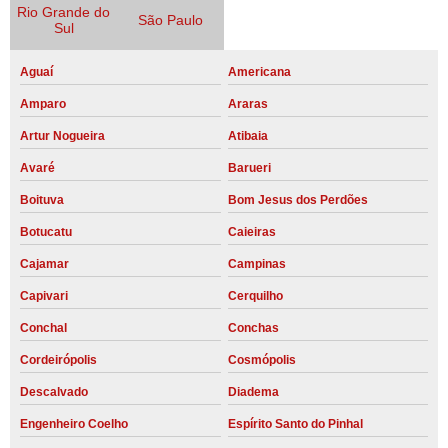
Rio Grande do
São Paulo
Sul
Aguaí
Americana
Amparo
Araras
Artur Nogueira
Atibaia
Avaré
Barueri
Boituva
Bom Jesus dos Perdões
Botucatu
Caieiras
Cajamar
Campinas
Capivari
Cerquilho
Conchal
Conchas
Cordeirópolis
Cosmópolis
Descalvado
Diadema
Engenheiro Coelho
Espírito Santo do Pinhal