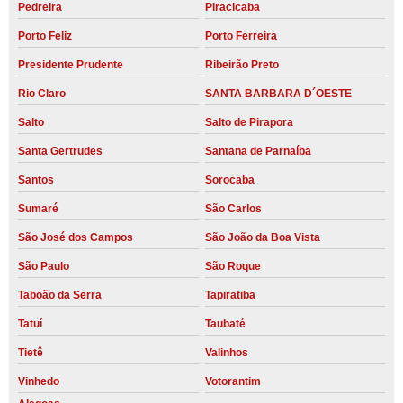
Pedreira
Piracicaba
Porto Feliz
Porto Ferreira
Presidente Prudente
Ribeirão Preto
Rio Claro
SANTA BARBARA D´OESTE
Salto
Salto de Pirapora
Santa Gertrudes
Santana de Parnaíba
Santos
Sorocaba
Sumaré
São Carlos
São José dos Campos
São João da Boa Vista
São Paulo
São Roque
Taboão da Serra
Tapiratiba
Tatuí
Taubaté
Tietê
Valinhos
Vinhedo
Votorantim