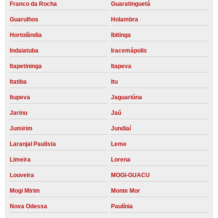
Franco da Rocha
Guaratinguetá
Guarulhos
Holambra
Hortolândia
Ibitinga
Indaiatuba
Iracemápolis
Itapetininga
Itapeva
Itatiba
Itu
Itupeva
Jaguariúna
Jarinu
Jaú
Jumirim
Jundiaí
Laranjal Paulista
Leme
Limeira
Lorena
Louveira
MOGI-GUACU
Mogi Mirim
Monte Mor
Nova Odessa
Paulínia