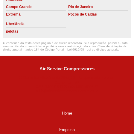
Campo Grande
Rio de Janeiro
Extrema
Poços de Caldas
Uberlândia
pelotas
O conteúdo do texto desta página é de direito reservado. Sua reprodução, parcial ou total,
mesmo citando nossos links, é proibida sem a autorização do autor. Crime de violação de
direito autoral – artigo 184 do Código Penal –
Lei 9610/98 - Lei de direitos autorais
.
Air Service Compressores
Diaconisa Alice Ana da Silva, 73 - Parque Maria Helena -
Campinas - SP
CEP: 13067-841
(19) 3397-9502
ralfe@airservicecompressores.com.br
Home
Empresa