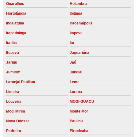
Guarulhos
Holambra
Hortolândia
Ibitinga
Indaiatuba
Iracemápolis
Itapetininga
Itapeva
Itatiba
Itu
Itupeva
Jaguariúna
Jarinu
Jaú
Jumirim
Jundiaí
Laranjal Paulista
Leme
Limeira
Lorena
Louveira
MOGI-GUACU
Mogi Mirim
Monte Mor
Nova Odessa
Paulínia
Pedreira
Piracicaba