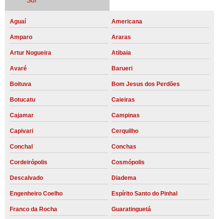
Sul
Aguaí
Americana
Amparo
Araras
Artur Nogueira
Atibaia
Avaré
Barueri
Boituva
Bom Jesus dos Perdões
Botucatu
Caieiras
Cajamar
Campinas
Capivari
Cerquilho
Conchal
Conchas
Cordeirópolis
Cosmópolis
Descalvado
Diadema
Engenheiro Coelho
Espírito Santo do Pinhal
Franco da Rocha
Guaratinguetá