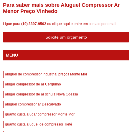
Para saber mais sobre Aluguel Compressor Ar
Menor Preço Vinhedo
Ligue para
(19) 3397-9502
ou
clique aqui
e entre em contato por email.
Solicite um orçamento
MENU
aluguel de compressor industrial preços Monte Mor
alugar compressor de ar Cerquilho
alugar compressor de ar schulz Nova Odessa
aluguel compressor ar Descalvado
quanto custa alugar compressor Monte Mor
quanto custa aluguel de compressor Tietê