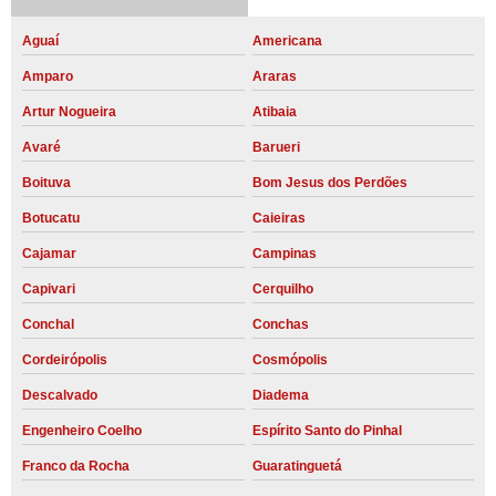
Aguaí
Americana
Amparo
Araras
Artur Nogueira
Atibaia
Avaré
Barueri
Boituva
Bom Jesus dos Perdões
Botucatu
Caieiras
Cajamar
Campinas
Capivari
Cerquilho
Conchal
Conchas
Cordeirópolis
Cosmópolis
Descalvado
Diadema
Engenheiro Coelho
Espírito Santo do Pinhal
Franco da Rocha
Guaratinguetá