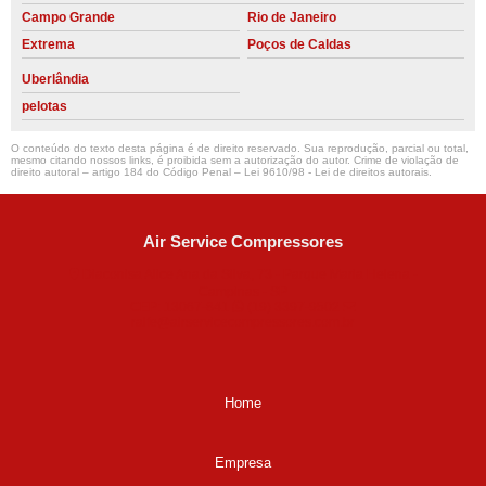
Campo Grande
Rio de Janeiro
Extrema
Poços de Caldas
Uberlândia
pelotas
O conteúdo do texto desta página é de direito reservado. Sua reprodução, parcial ou total,
mesmo citando nossos links, é proibida sem a autorização do autor. Crime de violação de
direito autoral – artigo 184 do Código Penal –
Lei 9610/98 - Lei de direitos autorais
.
Air Service Compressores
Diaconisa Alice Ana da Silva, 73 - Parque Maria Helena -
Campinas - SP
CEP: 13067-841
(19) 3397-9502
ralfe@airservicecompressores.com.br
Home
Empresa