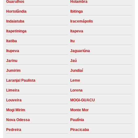
Guarulhos
Holambra
Hortolândia
Ibitinga
Indaiatuba
Iracemápolis
Itapetininga
Itapeva
Itatiba
Itu
Itupeva
Jaguariúna
Jarinu
Jaú
Jumirim
Jundiaí
Laranjal Paulista
Leme
Limeira
Lorena
Louveira
MOGI-GUACU
Mogi Mirim
Monte Mor
Nova Odessa
Paulínia
Pedreira
Piracicaba