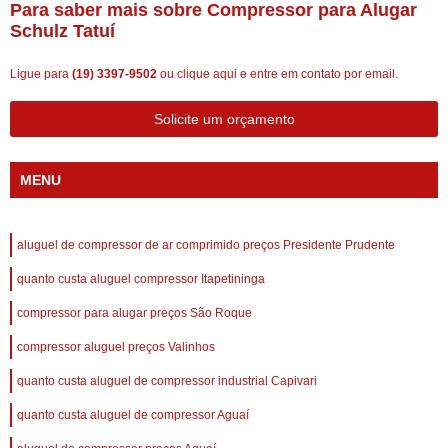
Para saber mais sobre Compressor para Alugar
Schulz Tatuí
Ligue para
(19) 3397-9502
ou
clique aqui
e entre em contato por email.
Solicite um orçamento
MENU
aluguel de compressor de ar comprimido preços Presidente Prudente
quanto custa aluguel compressor Itapetininga
compressor para alugar preços São Roque
compressor aluguel preços Valinhos
quanto custa aluguel de compressor industrial Capivari
quanto custa aluguel de compressor Aguaí