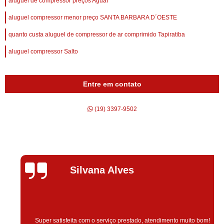
aluguel de compressor preços Aguaí
aluguel compressor menor preço SANTA BARBARA D´OESTE
quanto custa aluguel de compressor de ar comprimido Tapiratiba
aluguel compressor Salto
Entre em contato
(19) 3397-9502
Silvana Alves
Super satisfeita com o serviço prestado, atendimento muito bom!