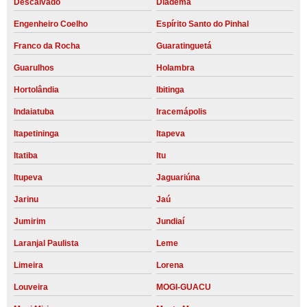
Descalvado
Diadema
Engenheiro Coelho
Espírito Santo do Pinhal
Franco da Rocha
Guaratinguetá
Guarulhos
Holambra
Hortolândia
Ibitinga
Indaiatuba
Iracemápolis
Itapetininga
Itapeva
Itatiba
Itu
Itupeva
Jaguariúna
Jarinu
Jaú
Jumirim
Jundiaí
Laranjal Paulista
Leme
Limeira
Lorena
Louveira
MOGI-GUACU