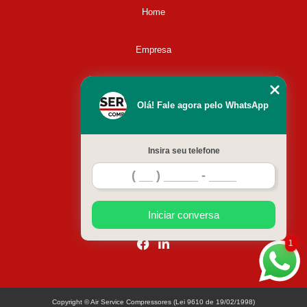
Home
Empresa
Missão
Olá! Fale agora pelo WhatsApp
Serviços
Insira seu telefone
Contato
Mapa do site
Iniciar conversa
1
Copyright © Air Service Compressores (Lei 9610 de 19/02/1998)