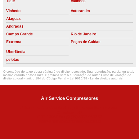
Tietê
Valinhos
Vinhedo
Votorantim
Alagoas
Andradas
Campo Grande
Rio de Janeiro
Extrema
Poços de Caldas
Uberlândia
pelotas
O conteúdo do texto desta página é de direito reservado. Sua reprodução, parcial ou total,
mesmo citando nossos links, é proibida sem a autorização do autor. Crime de violação de
direito autoral – artigo 184 do Código Penal –
Lei 9610/98 - Lei de direitos autorais
.
Air Service Compressores
Diaconisa Alice Ana da Silva, 73 - Parque Maria Helena -
Campinas - SP
CEP: 13067-841
(19) 3397-9502
ralfe@airservicecompressores.com.br