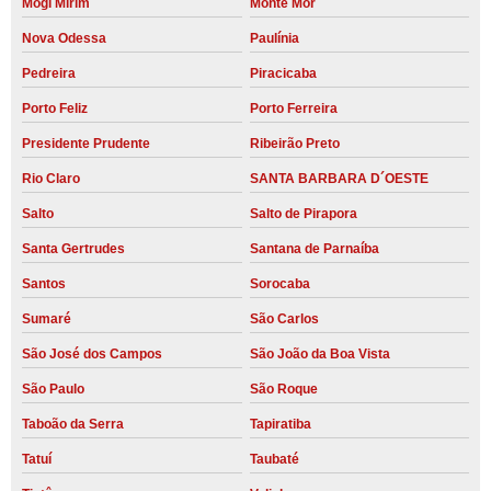
Mogi Mirim
Monte Mor
Nova Odessa
Paulínia
Pedreira
Piracicaba
Porto Feliz
Porto Ferreira
Presidente Prudente
Ribeirão Preto
Rio Claro
SANTA BARBARA D´OESTE
Salto
Salto de Pirapora
Santa Gertrudes
Santana de Parnaíba
Santos
Sorocaba
Sumaré
São Carlos
São José dos Campos
São João da Boa Vista
São Paulo
São Roque
Taboão da Serra
Tapiratiba
Tatuí
Taubaté