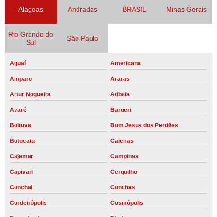
Alagoas
Andradas
BRASIL
Minas Gerais
Rio Grande do
São Paulo
Sul
Aguaí
Americana
Amparo
Araras
Artur Nogueira
Atibaia
Avaré
Barueri
Boituva
Bom Jesus dos Perdões
Botucatu
Caieiras
Cajamar
Campinas
Capivari
Cerquilho
Conchal
Conchas
Cordeirópolis
Cosmópolis