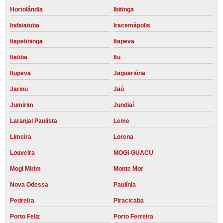
Hortolândia
Ibitinga
Indaiatuba
Iracemápolis
Itapetininga
Itapeva
Itatiba
Itu
Itupeva
Jaguariúna
Jarinu
Jaú
Jumirim
Jundiaí
Laranjal Paulista
Leme
Limeira
Lorena
Louveira
MOGI-GUACU
Mogi Mirim
Monte Mor
Nova Odessa
Paulínia
Pedreira
Piracicaba
Porto Feliz
Porto Ferreira