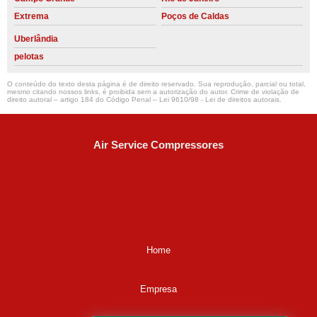
Extrema
Poços de Caldas
Uberlândia
pelotas
O conteúdo do texto desta página é de direito reservado. Sua reprodução, parcial ou total,
mesmo citando nossos links, é proibida sem a autorização do autor. Crime de violação de
direito autoral – artigo 184 do Código Penal –
Lei 9610/98 - Lei de direitos autorais
.
Air Service Compressores
Diaconisa Alice Ana da Silva, 73 - Parque Maria Helena -
Campinas - SP
CEP: 13067-841
(19) 3397-9502
ralfe@airservicecompressores.com.br
Home
Empresa