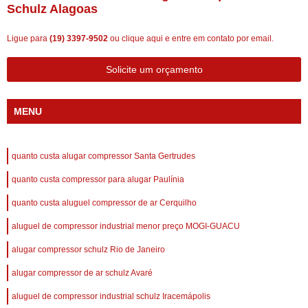
Schulz Alagoas
Ligue para
(19) 3397-9502
ou
clique aqui
e entre em contato por email.
Solicite um orçamento
MENU
quanto custa alugar compressor Santa Gertrudes
quanto custa compressor para alugar Paulínia
quanto custa aluguel compressor de ar Cerquilho
aluguel de compressor industrial menor preço MOGI-GUACU
alugar compressor schulz Rio de Janeiro
alugar compressor de ar schulz Avaré
aluguel de compressor industrial schulz Iracemápolis