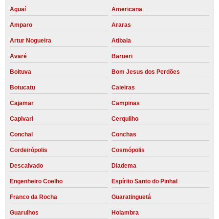
Aguaí
Americana
Amparo
Araras
Artur Nogueira
Atibaia
Avaré
Barueri
Boituva
Bom Jesus dos Perdões
Botucatu
Caieiras
Cajamar
Campinas
Capivari
Cerquilho
Conchal
Conchas
Cordeirópolis
Cosmópolis
Descalvado
Diadema
Engenheiro Coelho
Espírito Santo do Pinhal
Franco da Rocha
Guaratinguetá
Guarulhos
Holambra