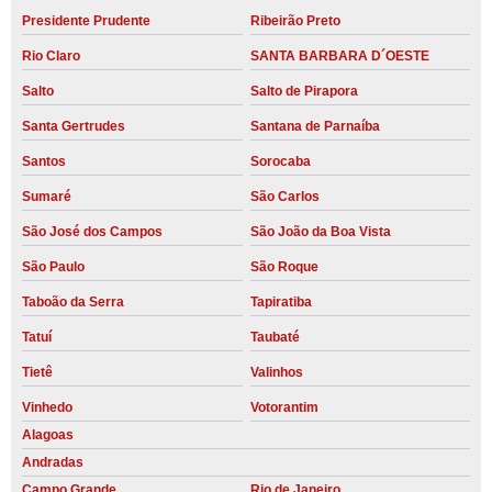
Presidente Prudente
Ribeirão Preto
Rio Claro
SANTA BARBARA D´OESTE
Salto
Salto de Pirapora
Santa Gertrudes
Santana de Parnaíba
Santos
Sorocaba
Sumaré
São Carlos
São José dos Campos
São João da Boa Vista
São Paulo
São Roque
Taboão da Serra
Tapiratiba
Tatuí
Taubaté
Tietê
Valinhos
Vinhedo
Votorantim
Alagoas
Andradas
Campo Grande
Rio de Janeiro