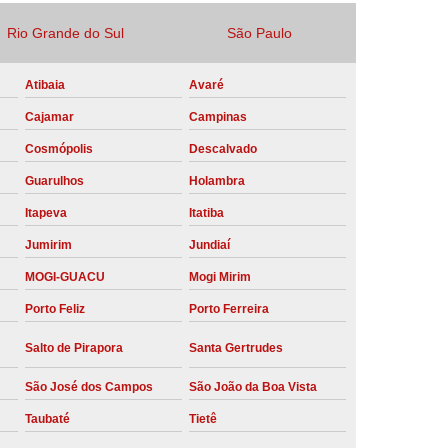
Locação Compressor de Ar Parafuso
Rio Grande do Sul
São Paulo
co
Locação de Compressor a Diesel
Atibaia
Avaré
a Pressão
Locação de Compressor de Ar
Cajamar
Campinas
ompressor de Ar a Diesel
Cosmópolis
Descalvado
mprimido
Locação de Compressor Parafuso
Guarulhos
Holambra
Compressor de Ar Manutenção Preventiva
Itapeva
Itatiba
sores
Manutenção Corretiva em Compressor
Jumirim
Jundiaí
e Compressores Parafuso
MOGI-GUACU
Mogi Mirim
ntiva Compressor Atlas Copco
Porto Feliz
Porto Ferreira
tiva Compressor de Ar Schulz
Salto de Pirapora
Santa Gertrudes
ventiva Compressor Schulz
São José dos Campos
São João da Boa Vista
reventiva de Compressor
Taubaté
Tietê
entiva de Compressor de Ar