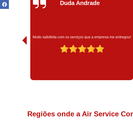
Ivoneide Silva
Muito satisfeita com o atendimento com essa empresa. Eles
ntregou!
são muito profissionais no que fazem.
Regiões onde a Air Service Co