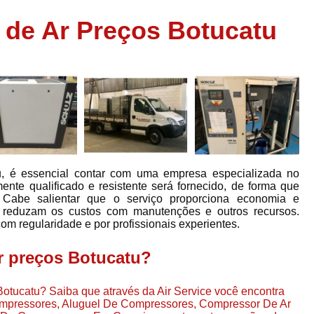
Assistência em
 de Ar Preços Botucatu
e
Assistência em Compressor Ingerso
es
Assistência em Compressor Schulz
r
Assistência Técnic
e
r
Assistência Técnica em Compressor
o
Compressor de Ar Grande In
r
Compressor de Ar Industrial Par
u, é essencial contar com uma empresa especializada no
o
Compressor de Refrigeraçã
nte qualificado e resistente será fornecido, de forma que
. Cabe salientar que o serviço proporciona economia e
es
Compressor Industrial G
s reduzam os custos com manutenções e outros recursos.
a
com regularidade e por profissionais experientes.
Compressor Industrial Par
es
Compressor Refrigeração Ind
r preços Botucatu?
r
o
Compressor Ar Compr
otucatu? Saiba que através da Air Service você encontra
Compressor de Ar a Para
Compressores, Aluguel De Compressores, Compressor De Ar
r