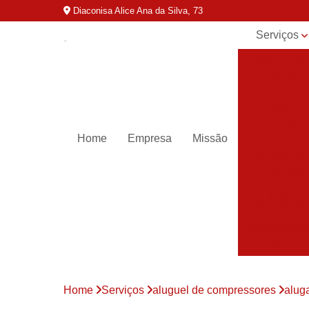
Diaconisa Alice Ana da Silva, 73
Serviços
Aluguel de
compressor
Assistênci
para
compressor
Home
Empresa
Missão
Assistênci
técnica de
compresso
Compressor
industriais
Compressor
para ar
Compressor
parafuso
Home
Serviços
aluguel de compressores
alug
Compressor