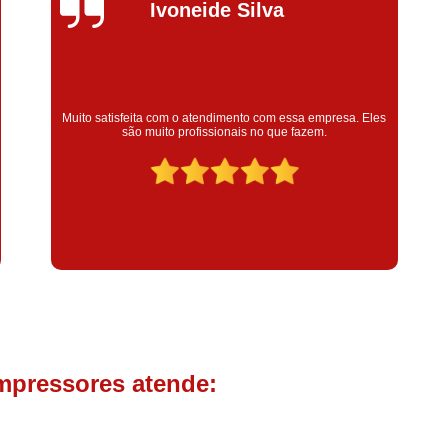
Compressor de Parafuso 
Silvana Alves
Compressor Schulz Usado
Com
Conserto Compressor Atla
Conserto Compressor de Ar Schu
Super satisfeita com o serviço prestado, atendimento muito
bom! colaoradores educado e transparente, destaque para o
Conserto Compressor Ingerso
colaborador Claudinei excelente profissional!
Conserto Compressor 
Conserto de Compressor de
Manutenção de Ar C
Filtro Coalescente para Ar Com
Filtro Compressor
Filtro de
Filtro de Ar Comprimido para C
Filtro de óleo para Compr
mpressores atende:
Filtros para Compressor
Aluguel de Compressor de 