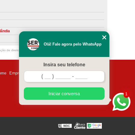
ntiva de Compressor Parafuso
eventiva de Compressores
sores de Ar
Compressor Schulz Manutenção
lândia
ompressores
Manutenção Compressor
Olá! Fale agora pelo WhatsApp
r
Manutenção Compressor de Ar Direto
ação de direito autoral – artigo 184 do Código Penal –
Lei 9610/98 - Lei de
chulz
Manutenção Compressor Parafuso
Insira seu telefone
ulz
Manutenção de Compressor de Ar
ome
Empresa
Missão
Serviços
Contato
Mapa do site
 em Compressor de Ar
ompressor de Ar Comprimido
Iniciar conversa
1
essor
Loja de Peças para Compressor de Ar
res
Manutenção para Compressor de Ar
eças de Reposição para Compressores de Ar
W3C
z
Peças para Compressor Atlas Copco