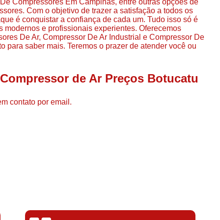
 De Compressores Em Campinas, entre outras opções de
Compressor de Ar de Par
ores. Com o objetivo de trazer a satisfação a todos os
que é conquistar a confiança de cada um. Tudo isso só é
Compressor de Ar Rotativo
s modernos e profissionais experientes. Oferecemos
ores De Ar, Compressor De Ar Industrial e Compressor De
Compressor de Ar Tipo Parafuso
to para saber mais. Teremos o prazer de atender você ou
Compressores de Ar Par
Compressor a Parafuso
 Compressor de Ar Preços Botucatu
Compressor de Parafuso
em contato por email.
Compressor de Parafu
Compressor Parafuso 15h
Compressor Parafuso Refri
Compressor Rotativo de P
Compressor Ar Usado
Compressor de Ar Parafuso 
Compressor de Ar Usad