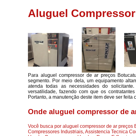
usados
Aluguel Compressor
Conserto d
compressor
Filtros de a
Locação d
compresso
Manutençã
de
compresso
Para aluguel compressor de ar preços Botucat
Manutençã
segmento. Por meio dela, um equipamento altame
de
atenda todas as necessidades do solicitante
compressor
versatilidade, fazendo com que os contratante
Peças par
Portanto, a manutenção deste item deve ser feita 
compressor
Onde aluguel compressor de a
Redes de a
comprimid
Você busca por aluguel compressor de ar preços B
Venda de
Compressores Industriais, Assistencia Tecnica 
compresso