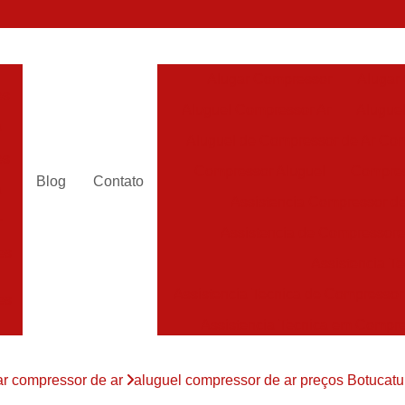
Alugar Compressor
Alugar
es
Aluguel Compressor Ar
Alugue
a
Aluguel de Compressor de Ar Co
es
Compressor Aluguel
Compres
Blog
Contato
a
Assistencia Compressor de
r
Assistencia de Compressor
es
Assistencia T
Assistencia Tecnica de Compressor
es
Assistencia Tecnica em Compr
es
Assistência em Compressor
ar compressor de ar
aluguel compressor de ar preços Botucatu
Assistência
es