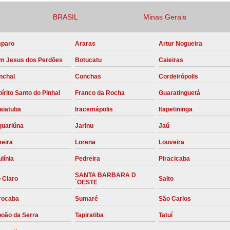
Compressor para Locação
BRASIL
Minas Gerais
Locação Compressor Elétri
paro
Araras
Artur Nogueira
Locação de Compressor de Alt
m Jesus dos Perdões
Botucatu
Caieiras
Locação de C
nchal
Conchas
Cordeirópolis
Locação de Compressor de Ar Co
írito Santo do Pinhal
Franco da Rocha
Guaratinguetá
Locação de Compressores
aiatuba
Iracemápolis
Itapetininga
Manutenção Corretiva de Compres
guariúna
Jarinu
Jaú
Manutenção d
meira
Lorena
Louveira
Manutenção Preve
línia
Pedreira
Piracicaba
Manutenção Preven
SANTA BARBARA D
 Claro
Salto
´OESTE
Manutenção Pre
rocaba
Sumaré
São Carlos
Manutenção P
boão da Serra
Tapiratiba
Tatuí
Manutenção Prev