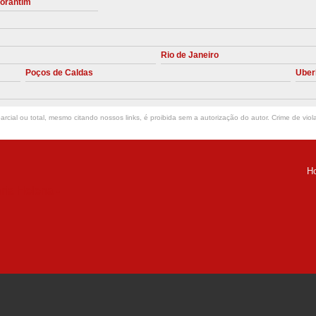
torantim
Manutenção Preve
Manutenção Pr
Rio de Janeiro
Manutenção Preventiva em Compres
Poços de Caldas
Uber
Empresa de Manutenção de C
Manutenção Compressor de A
rcial ou total, mesmo citando nossos links, é proibida sem a autorização do autor. Crime de viol
Manutenção Compressor de Ar S
Manutenção Compressor Sch
H
Manutenção
ria Helena -
Manutenção em C
Manutenção no Cabeçote de Compr
Loja de Peças para Compresso
Peças de Compressor de Ar
P
Peças do Compressor Schul