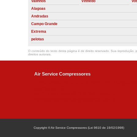
Valinhos
Vinhedo
Vo
Alagoas
Andradas
Campo Grande
Extrema
pelotas
O conteúdo do texto desta página é de direito reservado. Sua reprodução, pa
direitos autorais
.
Air Service Compressores
Diaconisa Alice Ana da Silva, 73 - Parque Ma
Campinas - SP
CEP: 13067-841
(19) 3397-9502
ralfe@airservicecompressores.com.br
Copyright © Air Service Compressores (Lei 9610 de 19/02/1998)