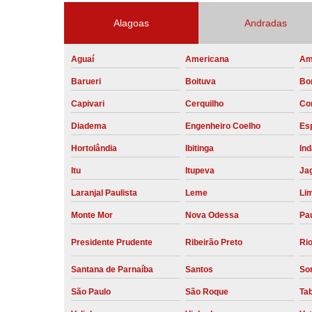
Alagoas
Andradas
Aguaí
Americana
Am
Barueri
Boituva
Bo
Capivari
Cerquilho
Co
Diadema
Engenheiro Coelho
Esp
Hortolândia
Ibitinga
Ind
Itu
Itupeva
Ja
Laranjal Paulista
Leme
Li
Monte Mor
Nova Odessa
Pau
Presidente Prudente
Ribeirão Preto
Rio
Santana de Parnaíba
Santos
So
São Paulo
São Roque
Ta