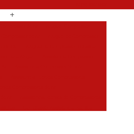
(19) 3397-9502
 Compressor de Ar
Aluguel Compressor
l Compressor de Ar
Aluguel de Compressor
mprimido
Aluguel de Compressor Industrial
sor para Alugar
Assistencia Compressor
 Ar
Assistencia Compressor Schulz
es
Assistencia Tecnica Compressores
ecnica Compressores de Ar
 de Ar
Assistencia Tecnica de Compressores
essores
Compressor Assistencia Tecnica
Assistência em Compressor Atlas Copco
 em Compressor Chicago