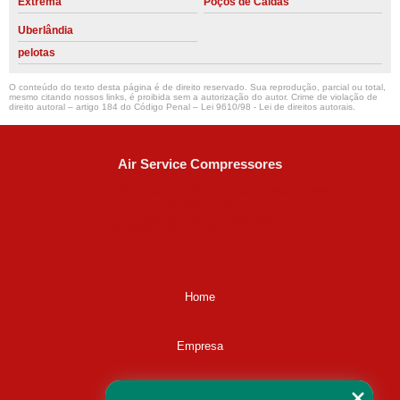
Extrema
Poços de Caldas
Uberlândia
pelotas
O conteúdo do texto desta página é de direito reservado. Sua reprodução, parcial ou total,
mesmo citando nossos links, é proibida sem a autorização do autor. Crime de violação de
direito autoral – artigo 184 do Código Penal –
Lei 9610/98 - Lei de direitos autorais
.
Air Service Compressores
Diaconisa Alice Ana da Silva, 73 - Parque Maria Helena -
Campinas - SP
CEP: 13067-841
(19) 3397-9502
ralfe@airservicecompressores.com.br
Home
Empresa
Missão