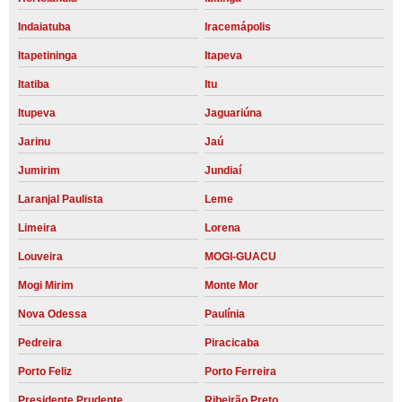
Indaiatuba
Iracemápolis
Itapetininga
Itapeva
Itatiba
Itu
Itupeva
Jaguariúna
Jarinu
Jaú
Jumirim
Jundiaí
Laranjal Paulista
Leme
Limeira
Lorena
Louveira
MOGI-GUACU
Mogi Mirim
Monte Mor
Nova Odessa
Paulínia
Pedreira
Piracicaba
Porto Feliz
Porto Ferreira
Presidente Prudente
Ribeirão Preto