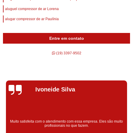
aluguel compressor de ar Lorena
alugar compressor de ar Paulínia
Entre em contato
(19) 3397-9502
Silvana Alves
Super satisfeita com o serviço prestado, atendimento muito bom!
colaoradores educado e transparente, destaque para o colaborador
Claudinei excelente profissional!