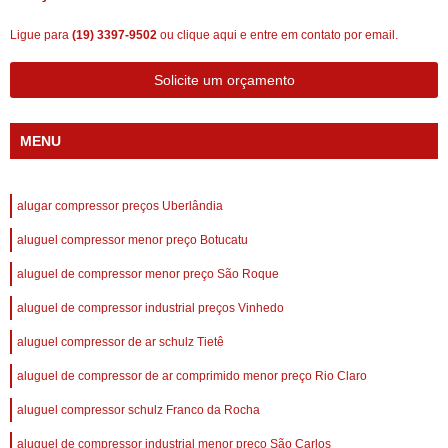
Ligue para
(19) 3397-9502
ou
clique aqui
e entre em contato por email.
Solicite um orçamento
MENU
alugar compressor preços Uberlândia
aluguel compressor menor preço Botucatu
aluguel de compressor menor preço São Roque
aluguel de compressor industrial preços Vinhedo
aluguel compressor de ar schulz Tietê
aluguel de compressor de ar comprimido menor preço Rio Claro
aluguel compressor schulz Franco da Rocha
aluguel de compressor industrial menor preço São Carlos