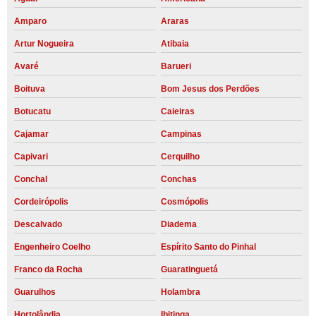
Amparo
Araras
Artur Nogueira
Atibaia
Avaré
Barueri
Boituva
Bom Jesus dos Perdões
Botucatu
Caieiras
Cajamar
Campinas
Capivari
Cerquilho
Conchal
Conchas
Cordeirópolis
Cosmópolis
Descalvado
Diadema
Engenheiro Coelho
Espírito Santo do Pinhal
Franco da Rocha
Guaratinguetá
Guarulhos
Holambra
Hortolândia
Ibitinga