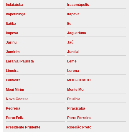
Indaiatuba
Iracemápolis
Itapetininga
Itapeva
Itatiba
Itu
Itupeva
Jaguariúna
Jarinu
Jaú
Jumirim
Jundiaí
Laranjal Paulista
Leme
Limeira
Lorena
Louveira
MOGI-GUACU
Mogi Mirim
Monte Mor
Nova Odessa
Paulínia
Pedreira
Piracicaba
Porto Feliz
Porto Ferreira
Presidente Prudente
Ribeirão Preto