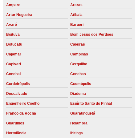
Amparo
Araras
Artur Nogueira
Atibaia
Avaré
Barueri
Boituva
Bom Jesus dos Perdões
Botucatu
Caieiras
Cajamar
Campinas
Capivari
Cerquilho
Conchal
Conchas
Cordeirópolis
Cosmópolis
Descalvado
Diadema
Engenheiro Coelho
Espírito Santo do Pinhal
Franco da Rocha
Guaratinguetá
Guarulhos
Holambra
Hortolândia
Ibitinga