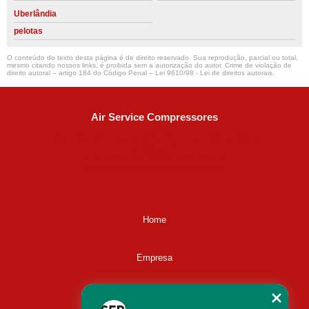
Uberlândia
pelotas
O conteúdo do texto desta página é de direito reservado. Sua reprodução, parcial ou total,
mesmo citando nossos links, é proibida sem a autorização do autor. Crime de violação de
direito autoral – artigo 184 do Código Penal –
Lei 9610/98 - Lei de direitos autorais
.
Air Service Compressores
Diaconisa Alice Ana da Silva, 73 - Parque Maria Helena -
Campinas - SP
CEP: 13067-841
(19) 3397-9502
ralfe@airservicecompressores.com.br
Home
Empresa
Missão