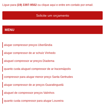
Ligue para
(19) 3397-9502
ou
clique aqui
e entre em contato por email.
Solicite um orçamento
MENU
alugar compressor preços Uberlândia
alugar compressor de ar schulz Vinhedo
aluguel compressor ar preços Diadema
quanto custa aluguel compressor de ar Iracemápolis
compressor para alugar menor preço Santa Gertrudes
alugar compressor de ar preços Guaratinguetá
aluguel de compressor preços Valinhos
quanto custa compressor para alugar Louveira