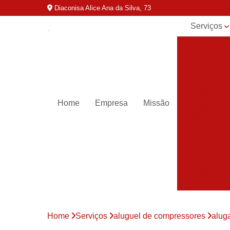
Diaconisa Alice Ana da Silva, 73
Serviços
Aluguel de
compressor
Assistênci
para
compressor
Home
Empresa
Missão
Assistênci
técnica de
compresso
Compressor
industriais
Compressor
para ar
Compressor
parafuso
Home
Serviços
aluguel de compressores
alug
Compressor