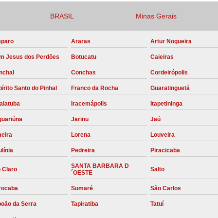
Compressor para Locação
BRASIL
Minas Gerais
Locação Compressor Elétri
paro
Araras
Artur Nogueira
Locação de Compressor de Alt
m Jesus dos Perdões
Botucatu
Caieiras
Locação de C
nchal
Conchas
Cordeirópolis
Locação de Compressor de Ar Co
írito Santo do Pinhal
Franco da Rocha
Guaratinguetá
Locação de Compressores
aiatuba
Iracemápolis
Itapetininga
Manutenção Corretiva de Compres
guariúna
Jarinu
Jaú
Manutenção d
meira
Lorena
Louveira
Manutenção Preve
línia
Pedreira
Piracicaba
Manutenção Preven
SANTA BARBARA D
 Claro
Salto
´OESTE
Manutenção Pre
rocaba
Sumaré
São Carlos
Manutenção P
boão da Serra
Tapiratiba
Tatuí
Manutenção Prev