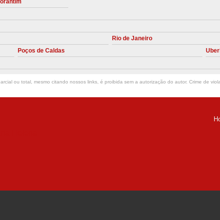
torantim
Manutenção Preve
Manutenção Pr
Rio de Janeiro
Manutenção Preventiva em Compres
Poços de Caldas
Uber
Empresa de Manutenção de C
Manutenção Compressor de A
rcial ou total, mesmo citando nossos links, é proibida sem a autorização do autor. Crime de viol
Manutenção Compressor de Ar S
Manutenção Compressor Sch
H
Manutenção
ria Helena -
Manutenção em C
Manutenção no Cabeçote de Compr
Loja de Peças para Compresso
Peças de Compressor de Ar
P
Peças do Compressor Schul