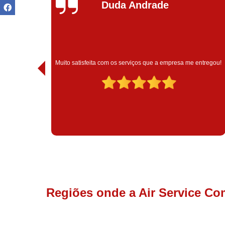
Ivoneide Silva
Muito satisfeita com o atendimento com essa empresa. Eles
 entregou!
são muito profissionais no que fazem.
Regiões onde a Air Service Co