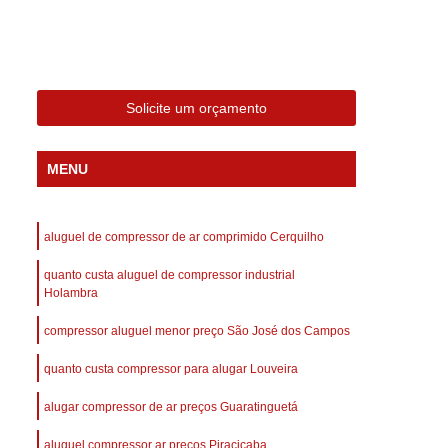
 Compressor Gardner Denver
ll Rand
Assistência em Compressor Kaeser
Assistência Técnica de Compressor Schulz
Solicite um orçamento
a em Compressor de Ar Parafuso
es de Ar
Manutenção de Compressores de Ar
MENU
dustrial
Compressor de Ar Industrial
afuso
Compressor de Ar Industrial Schulz
aluguel de compressor de ar comprimido Cerquilho
o Industrial
Compressor Industrial
quanto custa aluguel de compressor industrial
rande
Compressor Industrial Novo
Holambra
afuso
Compressor Industrial Schulz
compressor aluguel menor preço São José dos Campos
ustrial
Compressor Schulz Industrial
quanto custa compressor para alugar Louveira
imido
Compressor Ar Parafuso
alugar compressor de ar preços Guaratinguetá
fuso
Compressor de Ar Completo
aluguel compressor ar preços Piracicaba