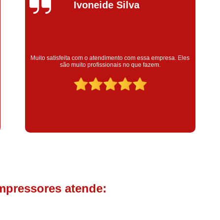
Compressor de Parafuso 
Silvana Alves
Compressor Schulz Usado
Com
Conserto Compressor Atla
Conserto Compressor de Ar Schu
Super satisfeita com o serviço prestado, atendimento muito
bom! colaoradores educado e transparente, destaque para o
Conserto Compressor Ingerso
colaborador Claudinei excelente profissional!
Conserto Compressor 
Conserto de Compressor de
Manutenção de Ar C
Filtro Coalescente para Ar Com
Filtro Compressor
Filtro de
Filtro de Ar Comprimido para C
Filtro de óleo para Compr
mpressores atende:
Filtros para Compressor
Aluguel de Compressor de 