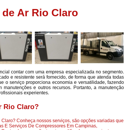
Assistência em
de Ar Rio Claro
e
Assistência em Compressor Ingerso
es
Assistência em Compressor Schulz
r
Assistência Técnic
e
r
Assistência Técnica em Compressor
o
Compressor de Ar Grande In
r
Compressor de Ar Industrial Par
encial contar com uma empresa especializada no segmento.
o
Compressor de Refrigeraçã
ado e resistente será fornecido, de forma que atenda todas
ue o serviço proporciona economia e versatilidade, fazendo
es
Compressor Industrial G
 manutenções e outros recursos. Portanto, a manutenção
a
rofissionais experientes.
Compressor Industrial Par
es
Compressor Refrigeração Ind
 Rio Claro?
r
o
Compressor Ar Compr
o Claro? Conheça nossos serviços, são opções variadas que
Compressor de Ar a Para
ças E Serviços De Compressores Em Campinas,
r