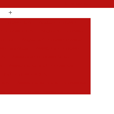
(19) 3397-9502
 Compressor de Ar
Aluguel Compressor
l Compressor de Ar
Aluguel de Compressor
mprimido
Aluguel de Compressor Industrial
sor para Alugar
Assistencia Compressor
 Ar
Assistencia Compressor Schulz
es
Assistencia Tecnica Compressores
ecnica Compressores de Ar
 de Ar
Assistencia Tecnica de Compressores
essores
Compressor Assistencia Tecnica
Assistência em Compressor Atlas Copco
 em Compressor Chicago