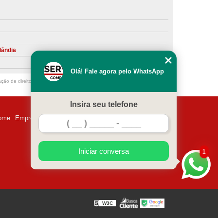
ntiva de Compressor Parafuso
eventiva de Compressores
sores de Ar
Compressor Schulz Manutenção
lândia
ompressores
Manutenção Compressor
Olá! Fale agora pelo WhatsApp
r
Manutenção Compressor de Ar Direto
ação de direito autoral – artigo 184 do Código Penal –
Lei 9610/98 - Lei de
chulz
Manutenção Compressor Parafuso
Insira seu telefone
ulz
Manutenção de Compressor de Ar
ome
Empresa
Missão
Serviços
Contato
Mapa do site
 em Compressor de Ar
ompressor de Ar Comprimido
Iniciar conversa
1
essor
Loja de Peças para Compressor de Ar
res
Manutenção para Compressor de Ar
eças de Reposição para Compressores de Ar
W3C
z
Peças para Compressor Atlas Copco