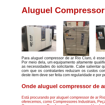
usados
Aluguel Compressor 
Conserto d
compressor
Filtros de a
Locação d
compresso
Manutençã
de
compresso
Para aluguel compressor de ar Rio Claro, é ess
Manutençã
Por meio dela, um equipamento altamente qualific
de
as necessidades do solicitante. Cabe salientar q
compressor
com que os contratantes reduzam os custos com
Peças par
deste item deve ser feita com regularidade e por p
compressor
Onde aluguel compressor de ar
Redes de a
comprimid
Está procurando por aluguel compressor de ar Ri
Venda de
oferecemos, como Compressores Industriais, Pe
compresso