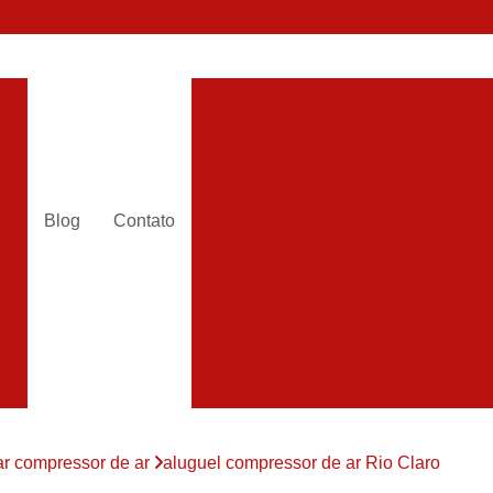
Alugar Compressor
Alugar
es
Aluguel Compressor Ar
Alugue
a
Aluguel de Compressor de Ar Co
es
Compressor Aluguel
Compres
Blog
Contato
a
Assistencia Compressor de
r
Assistencia de Compressor
es
Assistencia T
Assistencia Tecnica de Compressor
es
Assistencia Tecnica em Compr
es
Assistência em Compressor
ar compressor de ar
aluguel compressor de ar Rio Claro
Assistência
es