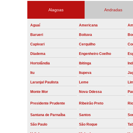
Alagoas
Andradas
Aguaí
Americana
Am
Barueri
Boituva
Bo
Capivari
Cerquilho
Co
Diadema
Engenheiro Coelho
Esp
Hortolândia
Ibitinga
Ind
Itu
Itupeva
Ja
Laranjal Paulista
Leme
Li
Monte Mor
Nova Odessa
Pau
Presidente Prudente
Ribeirão Preto
Rio
Santana de Parnaíba
Santos
So
São Paulo
São Roque
Ta