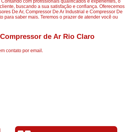
ntando com profissionais qualificados e experientes, o
Compressor de Ar de Par
iente, buscando a sua satisfação e confiança. Oferecemos
ores De Ar, Compressor De Ar Industrial e Compressor De
Compressor de Ar Rotativo
to para saber mais. Teremos o prazer de atender você ou
Compressor de Ar Tipo Parafuso
Compressores de Ar Par
 Compressor de Ar Rio Claro
Compressor a Parafuso
em contato por email.
Compressor de Parafuso
Compressor de Parafu
Compressor Parafuso 15h
Compressor Parafuso Refri
Compressor Rotativo de P
Compressor Ar Usado
Compressor de Ar Parafuso 
Compressor de Ar Usad