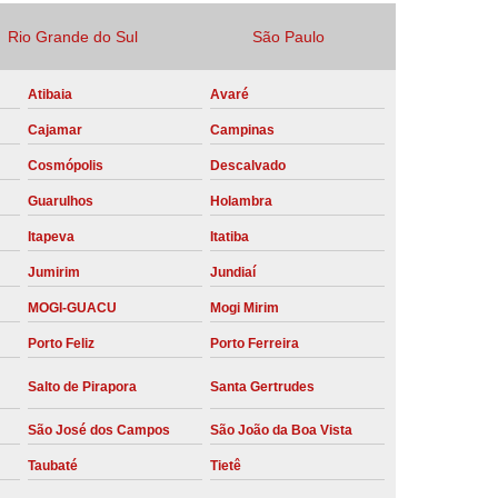
Locação Compressor de Ar Parafuso
Rio Grande do Sul
São Paulo
co
Locação de Compressor a Diesel
Atibaia
Avaré
a Pressão
Locação de Compressor de Ar
Cajamar
Campinas
ompressor de Ar a Diesel
Cosmópolis
Descalvado
mprimido
Locação de Compressor Parafuso
Guarulhos
Holambra
Compressor de Ar Manutenção Preventiva
Itapeva
Itatiba
sores
Manutenção Corretiva em Compressor
Jumirim
Jundiaí
e Compressores Parafuso
MOGI-GUACU
Mogi Mirim
ntiva Compressor Atlas Copco
Porto Feliz
Porto Ferreira
tiva Compressor de Ar Schulz
Salto de Pirapora
Santa Gertrudes
ventiva Compressor Schulz
São José dos Campos
São João da Boa Vista
reventiva de Compressor
Taubaté
Tietê
entiva de Compressor de Ar