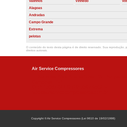
Valinhos
Vinhedo
Vo
Alagoas
Andradas
Campo Grande
Extrema
pelotas
O conteúdo do texto desta página é de direito reservado. Sua reprodução, pa
direitos autorais
.
Air Service Compressores
Diaconisa Alice Ana da Silva, 73 - Parque Ma
Campinas - SP
CEP: 13067-841
(19) 3397-9502
ralfe@airservicecompressores.com.br
Copyright © Air Service Compressores (Lei 9610 de 19/02/1998)