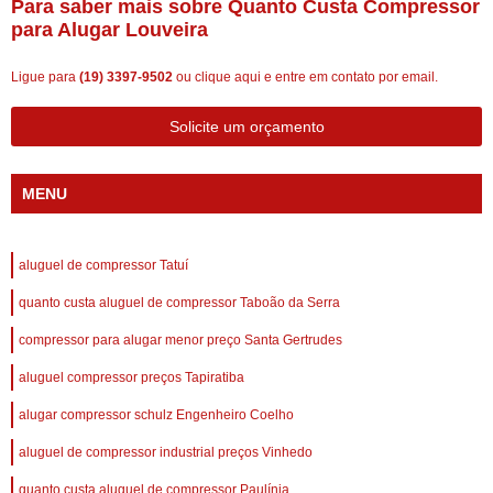
Para saber mais sobre Quanto Custa Compressor
para Alugar Louveira
Ligue para
(19) 3397-9502
ou
clique aqui
e entre em contato por email.
Solicite um orçamento
MENU
aluguel de compressor Tatuí
quanto custa aluguel de compressor Taboão da Serra
compressor para alugar menor preço Santa Gertrudes
aluguel compressor preços Tapiratiba
alugar compressor schulz Engenheiro Coelho
aluguel de compressor industrial preços Vinhedo
quanto custa aluguel de compressor Paulínia