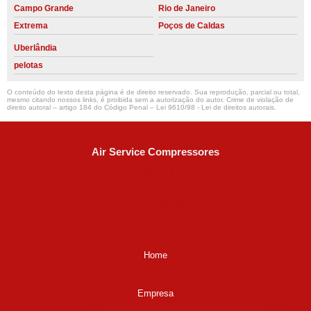
Campo Grande
Rio de Janeiro
Extrema
Poços de Caldas
Uberlândia
pelotas
O conteúdo do texto desta página é de direito reservado. Sua reprodução, parcial ou total,
mesmo citando nossos links, é proibida sem a autorização do autor. Crime de violação de
direito autoral – artigo 184 do Código Penal –
Lei 9610/98 - Lei de direitos autorais
.
Air Service Compressores
Diaconisa Alice Ana da Silva, 73 - Parque Maria Helena -
Campinas - SP
CEP: 13067-841
(19) 3397-9502
ralfe@airservicecompressores.com.br
Home
Empresa