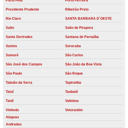
Porto Feliz
Porto Ferreira
Presidente Prudente
Ribeirão Preto
Rio Claro
SANTA BARBARA D´OESTE
Salto
Salto de Pirapora
Santa Gertrudes
Santana de Parnaíba
Santos
Sorocaba
Sumaré
São Carlos
São José dos Campos
São João da Boa Vista
São Paulo
São Roque
Taboão da Serra
Tapiratiba
Tatuí
Taubaté
Tietê
Valinhos
Vinhedo
Votorantim
Alagoas
Andradas