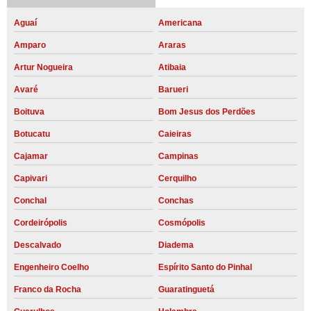
Aguaí
Americana
Amparo
Araras
Artur Nogueira
Atibaia
Avaré
Barueri
Boituva
Bom Jesus dos Perdões
Botucatu
Caieiras
Cajamar
Campinas
Capivari
Cerquilho
Conchal
Conchas
Cordeirópolis
Cosmópolis
Descalvado
Diadema
Engenheiro Coelho
Espírito Santo do Pinhal
Franco da Rocha
Guaratinguetá