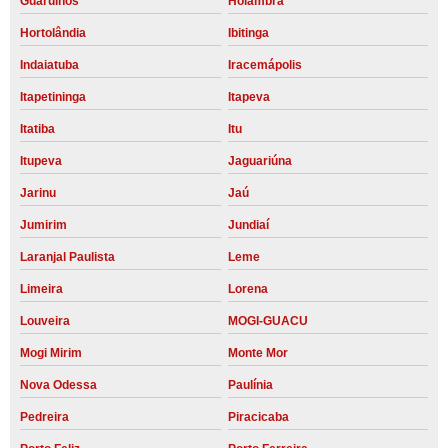
Guarulhos
Holambra
Hortolândia
Ibitinga
Indaiatuba
Iracemápolis
Itapetininga
Itapeva
Itatiba
Itu
Itupeva
Jaguariúna
Jarinu
Jaú
Jumirim
Jundiaí
Laranjal Paulista
Leme
Limeira
Lorena
Louveira
MOGI-GUACU
Mogi Mirim
Monte Mor
Nova Odessa
Paulínia
Pedreira
Piracicaba