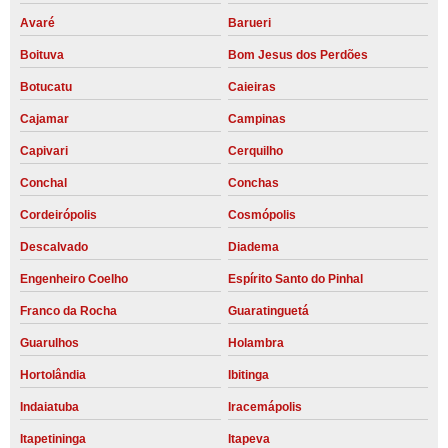
Avaré
Barueri
Boituva
Bom Jesus dos Perdões
Botucatu
Caieiras
Cajamar
Campinas
Capivari
Cerquilho
Conchal
Conchas
Cordeirópolis
Cosmópolis
Descalvado
Diadema
Engenheiro Coelho
Espírito Santo do Pinhal
Franco da Rocha
Guaratinguetá
Guarulhos
Holambra
Hortolândia
Ibitinga
Indaiatuba
Iracemápolis
Itapetininga
Itapeva