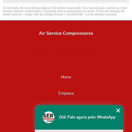
O conteúdo do texto desta página é de direito reservado. Sua reprodução, parcial ou total,
mesmo citando nossos links, é proibida sem a autorização do autor. Crime de violação de
direito autoral – artigo 184 do Código Penal –
Lei 9610/98 - Lei de direitos autorais
.
Air Service Compressores
Diaconisa Alice Ana da Silva, 73 - Parque Maria Helena -
Campinas - SP
CEP: 13067-841
(19) 3397-9502
ralfe@airservicecompressores.com.br
Home
Empresa
Missão
Olá! Fale agora pelo WhatsApp
Serviços