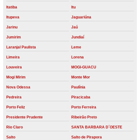
Itatiba
Itu
Itupeva
Jaguariúna
Jarinu
Jaú
Jumirim
Jundiaí
Laranjal Paulista
Leme
Limeira
Lorena
Louveira
MOGI-GUACU
Mogi Mirim
Monte Mor
Nova Odessa
Paulínia
Pedreira
Piracicaba
Porto Feliz
Porto Ferreira
Presidente Prudente
Ribeirão Preto
Rio Claro
SANTA BARBARA D´OESTE
Salto
Salto de Pirapora