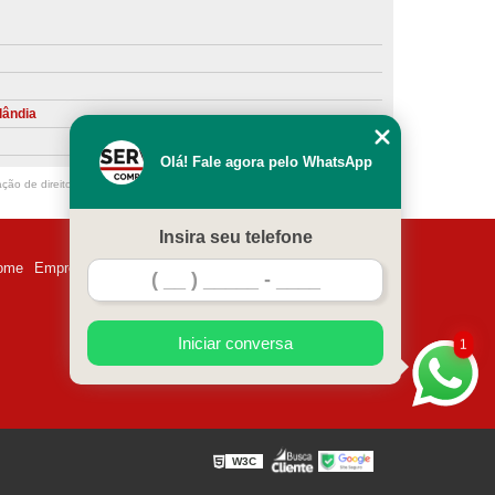
ntiva de Compressor Parafuso
eventiva de Compressores
sores de Ar
Compressor Schulz Manutenção
lândia
ompressores
Manutenção Compressor
Olá! Fale agora pelo WhatsApp
r
Manutenção Compressor de Ar Direto
ação de direito autoral – artigo 184 do Código Penal –
Lei 9610/98 - Lei de
chulz
Manutenção Compressor Parafuso
Insira seu telefone
ulz
Manutenção de Compressor de Ar
ome
Empresa
Missão
Serviços
Contato
Mapa do site
 em Compressor de Ar
ompressor de Ar Comprimido
Iniciar conversa
1
essor
Loja de Peças para Compressor de Ar
res
Manutenção para Compressor de Ar
eças de Reposição para Compressores de Ar
W3C
z
Peças para Compressor Atlas Copco