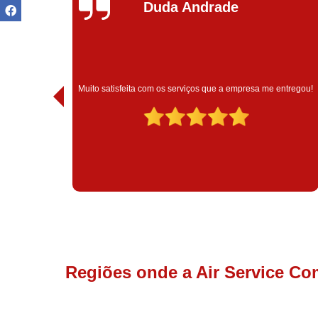
Ivoneide Silva
Muito satisfeita com o atendimento com essa empresa. Eles
ntregou!
são muito profissionais no que fazem.
Regiões onde a Air Service Co