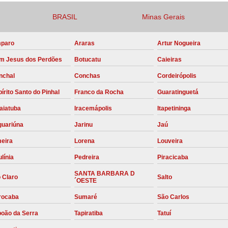
Compressor para Locação
BRASIL
Minas Gerais
Locação Compressor Elétri
paro
Araras
Artur Nogueira
Locação de Compressor de Alt
m Jesus dos Perdões
Botucatu
Caieiras
Locação de C
nchal
Conchas
Cordeirópolis
Locação de Compressor de Ar Co
írito Santo do Pinhal
Franco da Rocha
Guaratinguetá
Locação de Compressores
aiatuba
Iracemápolis
Itapetininga
Manutenção Corretiva de Compres
guariúna
Jarinu
Jaú
Manutenção d
meira
Lorena
Louveira
Manutenção Preve
línia
Pedreira
Piracicaba
Manutenção Preven
SANTA BARBARA D
 Claro
Salto
´OESTE
Manutenção Pre
rocaba
Sumaré
São Carlos
Manutenção P
boão da Serra
Tapiratiba
Tatuí
Manutenção Prev