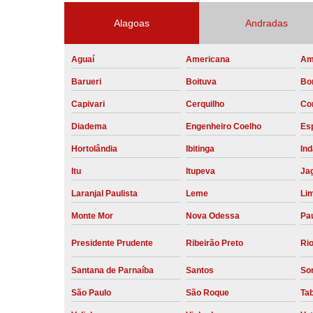
Alagoas
Andradas
Aguaí
Americana
Am
Barueri
Boituva
Bo
Capivari
Cerquilho
Co
Diadema
Engenheiro Coelho
Esp
Hortolândia
Ibitinga
Ind
Itu
Itupeva
Ja
Laranjal Paulista
Leme
Li
Monte Mor
Nova Odessa
Pau
Presidente Prudente
Ribeirão Preto
Rio
Santana de Parnaíba
Santos
So
São Paulo
São Roque
Ta