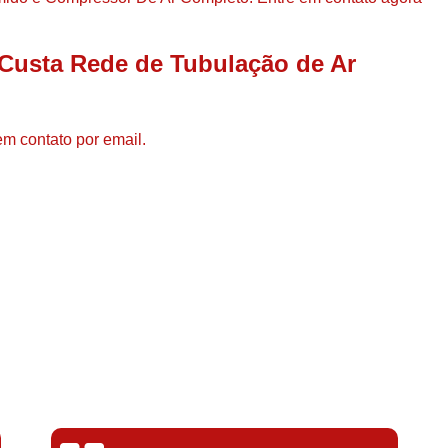
Compressor de Ar de Par
Compressor de Ar Rotativo
Custa Rede de Tubulação de Ar
Compressor de Ar Tipo Parafuso
Compressores de Ar Par
em contato por email.
Compressor a Parafuso
Compressor de Parafuso
Compressor de Parafu
Compressor Parafuso 15h
Compressor Parafuso Refri
Compressor Rotativo de P
Compressor Ar Usado
Compressor de Ar Parafuso 
Compressor de Ar Usad