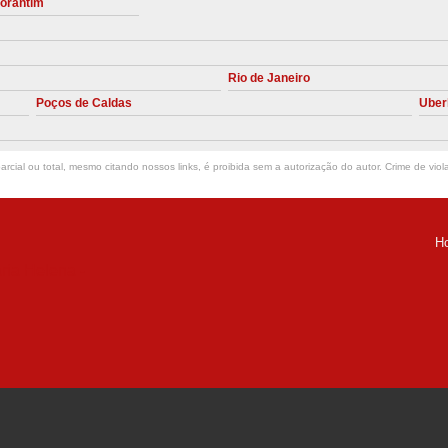
torantim
Manutenção Preve
Manutenção Pr
Rio de Janeiro
Manutenção Preventiva em Compres
Poços de Caldas
Uber
Empresa de Manutenção de C
Manutenção Compressor de A
rcial ou total, mesmo citando nossos links, é proibida sem a autorização do autor. Crime de viol
Manutenção Compressor de Ar S
Manutenção Compressor Sch
H
Manutenção
ria Helena -
Manutenção em C
Manutenção no Cabeçote de Compr
Loja de Peças para Compresso
Peças de Compressor de Ar
P
Peças do Compressor Schul