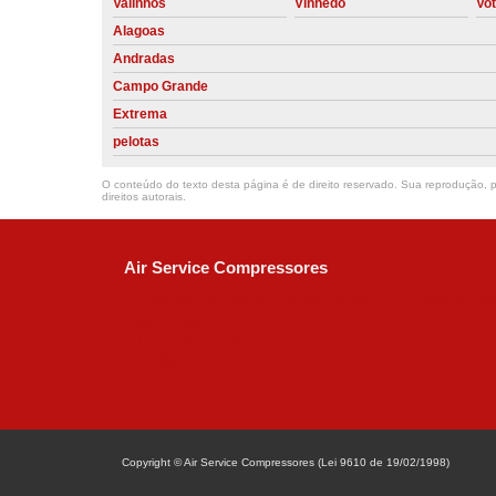
Valinhos
Vinhedo
Vo
Alagoas
Andradas
Campo Grande
Extrema
pelotas
O conteúdo do texto desta página é de direito reservado. Sua reprodução, pa
direitos autorais
.
Air Service Compressores
Diaconisa Alice Ana da Silva, 73 - Parque Ma
Campinas - SP
CEP: 13067-841
(19) 3397-9502
ralfe@airservicecompressores.com.br
Copyright © Air Service Compressores (Lei 9610 de 19/02/1998)