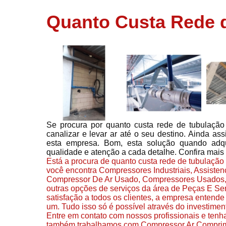
usados
Quanto Custa Rede 
Conserto d
compressor
Filtros de a
Locação d
compresso
Manutençã
de
compresso
Se procura por quanto custa rede de tubulação
Manutençã
canalizar e levar ar até o seu destino. Ainda a
de
esta empresa. Bom, esta solução quando adq
compressor
qualidade e atenção a cada detalhe. Confira mais
Peças par
Está a procura de quanto custa rede de tubulação
compressor
você encontra Compressores Industriais, Assiste
Compressor De Ar Usado, Compressores Usados,
Redes de a
outras opções de serviços da área de Peças E Se
comprimid
satisfação a todos os clientes, a empresa entend
um. Tudo isso só é possível através do investime
Venda de
Entre em contato com nossos profissionais e tenha
compresso
também trabalhamos com Compressor Ar Comprimi