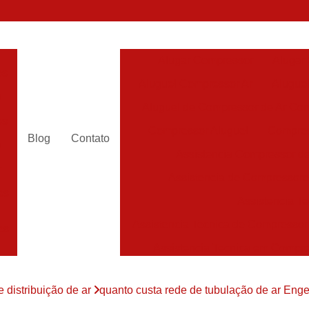
Alugar Compressor
Alugar
es
Aluguel Compressor Ar
Alugue
a
Aluguel de Compressor de Ar Co
es
Compressor Aluguel
Compres
Blog
Contato
a
Assistencia Compressor de
r
Assistencia de Compressor
es
Assistencia T
Assistencia Tecnica de Compressor
es
Assistencia Tecnica em Compr
es
Assistência em Compressor
e distribuição de ar
quanto custa rede de tubulação de ar Eng
Assistência
es