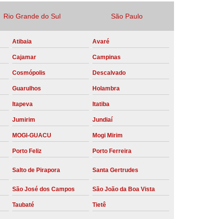
Locação Compressor de Ar Parafuso
Rio Grande do Sul
São Paulo
co
Locação de Compressor a Diesel
Atibaia
Avaré
a Pressão
Locação de Compressor de Ar
Cajamar
Campinas
ompressor de Ar a Diesel
Cosmópolis
Descalvado
mprimido
Locação de Compressor Parafuso
Guarulhos
Holambra
Compressor de Ar Manutenção Preventiva
Itapeva
Itatiba
sores
Manutenção Corretiva em Compressor
Jumirim
Jundiaí
e Compressores Parafuso
MOGI-GUACU
Mogi Mirim
ntiva Compressor Atlas Copco
Porto Feliz
Porto Ferreira
tiva Compressor de Ar Schulz
Salto de Pirapora
Santa Gertrudes
ventiva Compressor Schulz
São José dos Campos
São João da Boa Vista
reventiva de Compressor
Taubaté
Tietê
entiva de Compressor de Ar