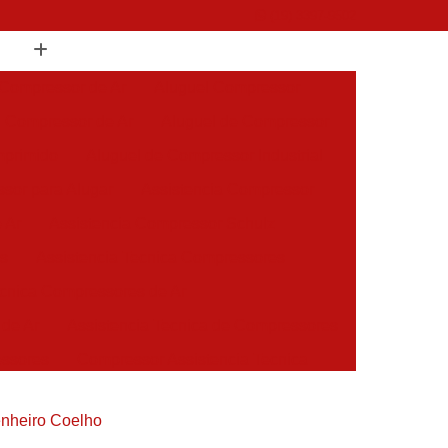
(19) 3397-9502
 Compressor de Ar
Aluguel Compressor
l Compressor de Ar
Aluguel de Compressor
mprimido
Aluguel de Compressor Industrial
sor para Alugar
Assistencia Compressor
 Ar
Assistencia Compressor Schulz
es
Assistencia Tecnica Compressores
ecnica Compressores de Ar
 de Ar
Assistencia Tecnica de Compressores
essores
Compressor Assistencia Tecnica
Assistência em Compressor Atlas Copco
enheiro Coelho
 em Compressor Chicago