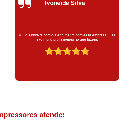
Compressor de Parafuso 
Silvana Alves
Compressor Schulz Usado
Com
Conserto Compressor Atla
Conserto Compressor de Ar Schu
Super satisfeita com o serviço prestado, atendimento muito
bom! colaoradores educado e transparente, destaque para o
Conserto Compressor Ingerso
colaborador Claudinei excelente profissional!
Conserto Compressor 
Conserto de Compressor de
Manutenção de Ar C
Filtro Coalescente para Ar Com
Filtro Compressor
Filtro de
Filtro de Ar Comprimido para C
Filtro de óleo para Compr
mpressores atende:
Filtros para Compressor
Aluguel de Compressor de 