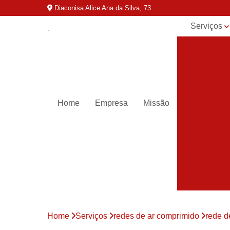
Diaconisa Alice Ana da Silva, 73
Serviços
Aluguel de
compressor
Assistênci
para
compressor
Home
Empresa
Missão
Assistênci
técnica de
compresso
Compressor
industriais
Compressor
para ar
Compressor
parafuso
Home
Serviços
redes de ar comprimido
rede d
Compressor