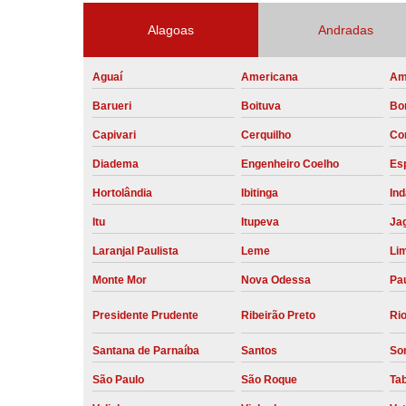
Alagoas
Andradas
Aguaí
Americana
Am
Barueri
Boituva
Bo
Capivari
Cerquilho
Co
Diadema
Engenheiro Coelho
Esp
Hortolândia
Ibitinga
Ind
Itu
Itupeva
Ja
Laranjal Paulista
Leme
Li
Monte Mor
Nova Odessa
Pau
Presidente Prudente
Ribeirão Preto
Rio
Santana de Parnaíba
Santos
So
São Paulo
São Roque
Ta