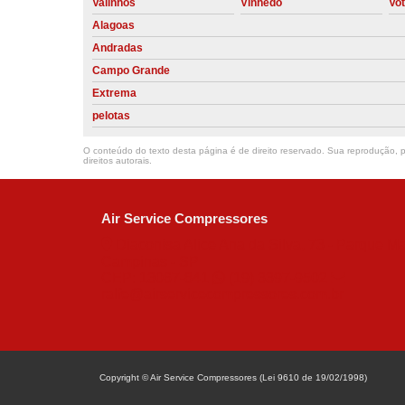
Valinhos
Vinhedo
Vo
Alagoas
Andradas
Campo Grande
Extrema
pelotas
O conteúdo do texto desta página é de direito reservado. Sua reprodução, pa
direitos autorais
.
Air Service Compressores
Diaconisa Alice Ana da Silva, 73 - Parque Ma
Campinas - SP
CEP: 13067-841
(19) 3397-9502
ralfe@airservicecompressores.com.br
Copyright © Air Service Compressores (Lei 9610 de 19/02/1998)