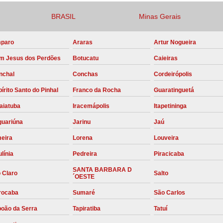
Compressor para Locação
BRASIL
Minas Gerais
Locação Compressor Elétri
paro
Araras
Artur Nogueira
Locação de Compressor de Alt
m Jesus dos Perdões
Botucatu
Caieiras
Locação de C
nchal
Conchas
Cordeirópolis
Locação de Compressor de Ar Co
írito Santo do Pinhal
Franco da Rocha
Guaratinguetá
Locação de Compressores
aiatuba
Iracemápolis
Itapetininga
Manutenção Corretiva de Compres
guariúna
Jarinu
Jaú
Manutenção d
meira
Lorena
Louveira
Manutenção Preve
línia
Pedreira
Piracicaba
Manutenção Preven
SANTA BARBARA D
 Claro
Salto
´OESTE
Manutenção Pre
rocaba
Sumaré
São Carlos
Manutenção P
boão da Serra
Tapiratiba
Tatuí
Manutenção Prev