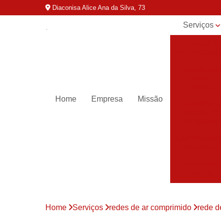
Diaconisa Alice Ana da Silva, 73
Serviços
Aluguel de
compressor
Assistênci
para
compressor
Home
Empresa
Missão
Assistênci
técnica de
compresso
Compressor
industriais
Compressor
para ar
Compressor
parafuso
Home
Serviços
redes de ar comprimido
rede d
Compressor