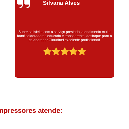
Compressor de Parafuso 
Silvana Alves
Compressor Schulz Usado
Com
Conserto Compressor Atla
Conserto Compressor de Ar Schu
Super satisfeita com o serviço prestado, atendimento muito
bom! colaoradores educado e transparente, destaque para o
Conserto Compressor Ingerso
colaborador Claudinei excelente profissional!
Conserto Compressor 
Conserto de Compressor de
Manutenção de Ar C
Filtro Coalescente para Ar Com
Filtro Compressor
Filtro de
Filtro de Ar Comprimido para C
Filtro de óleo para Compr
mpressores atende:
Filtros para Compressor
Aluguel de Compressor de 