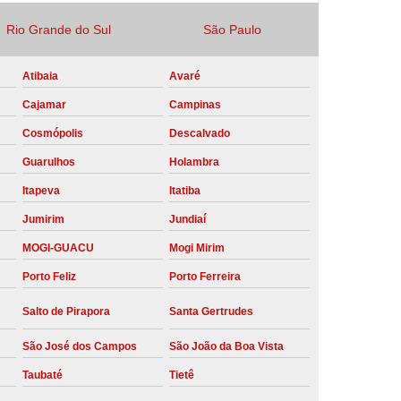
Locação Compressor de Ar Parafuso
Rio Grande do Sul
São Paulo
co
Locação de Compressor a Diesel
Atibaia
Avaré
a Pressão
Locação de Compressor de Ar
Cajamar
Campinas
ompressor de Ar a Diesel
Cosmópolis
Descalvado
mprimido
Locação de Compressor Parafuso
Guarulhos
Holambra
Compressor de Ar Manutenção Preventiva
Itapeva
Itatiba
sores
Manutenção Corretiva em Compressor
Jumirim
Jundiaí
e Compressores Parafuso
MOGI-GUACU
Mogi Mirim
ntiva Compressor Atlas Copco
Porto Feliz
Porto Ferreira
tiva Compressor de Ar Schulz
Salto de Pirapora
Santa Gertrudes
ventiva Compressor Schulz
São José dos Campos
São João da Boa Vista
reventiva de Compressor
Taubaté
Tietê
entiva de Compressor de Ar