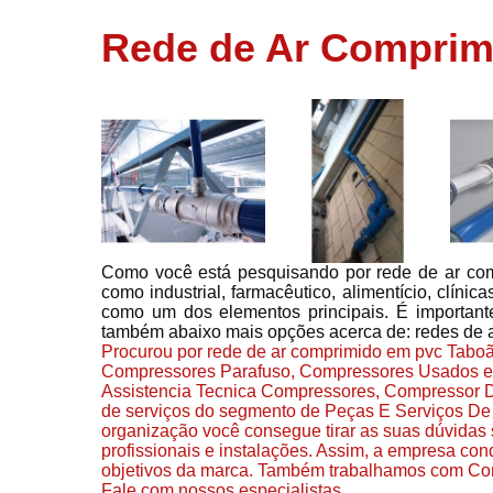
usados
Rede de Ar Comprim
Conserto d
compressor
Filtros de a
Locação d
compresso
Manutençã
de
compresso
Como você está pesquisando por rede de ar com
Manutençã
como industrial, farmacêutico, alimentício, clínic
de
como um dos elementos principais. É important
compressor
também abaixo mais opções acerca de: redes de 
Peças par
Procurou por rede de ar comprimido em pvc Taboã
compressor
Compressores Parafuso, Compressores Usados e
Assistencia Tecnica Compressores, Compressor D
Redes de a
de serviços do segmento de Peças E Serviços De
comprimid
organização você consegue tirar as suas dúvidas 
profissionais e instalações. Assim, a empresa con
Venda de
objetivos da marca. Também trabalhamos com Co
compresso
Fale com nossos especialistas.