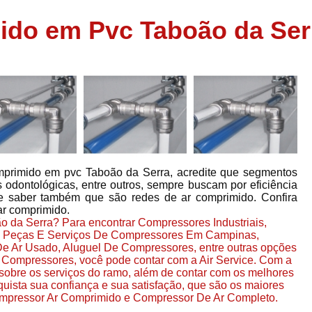
Assistência em
ido em Pvc Taboão da Ser
e
Assistência em Compressor Ingerso
es
Assistência em Compressor Schulz
r
Assistência Técnic
e
r
Assistência Técnica em Compressor
o
Compressor de Ar Grande In
r
Compressor de Ar Industrial Par
primido em pvc Taboão da Serra, acredite que segmentos
o
Compressor de Refrigeraçã
as odontológicas, entre outros, sempre buscam por eficiência
e saber também que são redes de ar comprimido. Confira
es
Compressor Industrial G
ar comprimido.
a
o da Serra? Para encontrar Compressores Industriais,
Compressor Industrial Par
es
 Peças E Serviços De Compressores Em Campinas,
Compressor Refrigeração Ind
e Ar Usado, Aluguel De Compressores, entre outras opções
r
 Compressores, você pode contar com a Air Service. Com a
o
Compressor Ar Compr
sobre os serviços do ramo, além de contar com os melhores
quista sua confiança e sua satisfação, que são os maiores
Compressor de Ar a Para
mpressor Ar Comprimido e Compressor De Ar Completo.
r