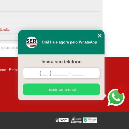
ntiva de Compressor Parafuso
eventiva de Compressores
sores de Ar
Compressor Schulz Manutenção
lândia
ompressores
Manutenção Compressor
Olá! Fale agora pelo WhatsApp
r
Manutenção Compressor de Ar Direto
ação de direito autoral – artigo 184 do Código Penal –
Lei 9610/98 - Lei de
chulz
Manutenção Compressor Parafuso
Insira seu telefone
ulz
Manutenção de Compressor de Ar
ome
Empresa
Missão
Serviços
Contato
Mapa do site
 em Compressor de Ar
ompressor de Ar Comprimido
Iniciar conversa
1
essor
Loja de Peças para Compressor de Ar
res
Manutenção para Compressor de Ar
eças de Reposição para Compressores de Ar
W3C
z
Peças para Compressor Atlas Copco