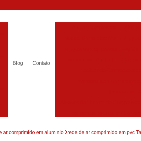
Alugar Compressor
Alugar
es
Aluguel Compressor Ar
Alugue
a
Aluguel de Compressor de Ar Co
es
Compressor Aluguel
Compres
Blog
Contato
a
Assistencia Compressor de
r
Assistencia de Compressor
es
Assistencia T
Assistencia Tecnica de Compressor
es
Assistencia Tecnica em Compr
es
Assistência em Compressor
e ar comprimido em aluminio
rede de ar comprimido em pvc T
Assistência
es