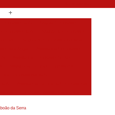
(19) 3397-9502
 Compressor de Ar
Aluguel Compressor
l Compressor de Ar
Aluguel de Compressor
mprimido
Aluguel de Compressor Industrial
sor para Alugar
Assistencia Compressor
 Ar
Assistencia Compressor Schulz
es
Assistencia Tecnica Compressores
ecnica Compressores de Ar
 de Ar
Assistencia Tecnica de Compressores
essores
Compressor Assistencia Tecnica
Assistência em Compressor Atlas Copco
aboão da Serra
 em Compressor Chicago