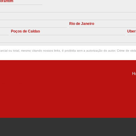
torantim
Manutenção Preve
Manutenção Pr
Rio de Janeiro
Manutenção Preventiva em Compres
Poços de Caldas
Uber
Empresa de Manutenção de C
Manutenção Compressor de A
rcial ou total, mesmo citando nossos links, é proibida sem a autorização do autor. Crime de viol
Manutenção Compressor de Ar S
Manutenção Compressor Sch
H
Manutenção
ria Helena -
Manutenção em C
Manutenção no Cabeçote de Compr
Loja de Peças para Compresso
Peças de Compressor de Ar
P
Peças do Compressor Schul