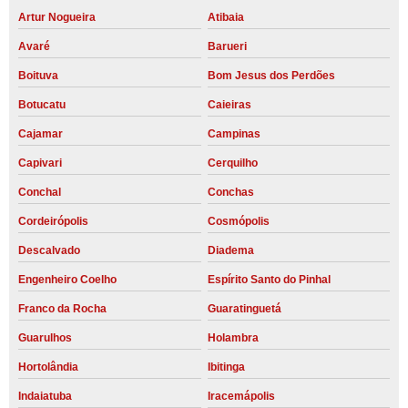
Artur Nogueira
Atibaia
Avaré
Barueri
Boituva
Bom Jesus dos Perdões
Botucatu
Caieiras
Cajamar
Campinas
Capivari
Cerquilho
Conchal
Conchas
Cordeirópolis
Cosmópolis
Descalvado
Diadema
Engenheiro Coelho
Espírito Santo do Pinhal
Franco da Rocha
Guaratinguetá
Guarulhos
Holambra
Hortolândia
Ibitinga
Indaiatuba
Iracemápolis