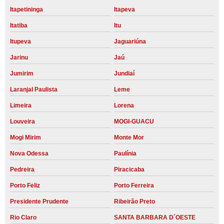
Itapetininga
Itapeva
Itatiba
Itu
Itupeva
Jaguariúna
Jarinu
Jaú
Jumirim
Jundiaí
Laranjal Paulista
Leme
Limeira
Lorena
Louveira
MOGI-GUACU
Mogi Mirim
Monte Mor
Nova Odessa
Paulínia
Pedreira
Piracicaba
Porto Feliz
Porto Ferreira
Presidente Prudente
Ribeirão Preto
Rio Claro
SANTA BARBARA D´OESTE