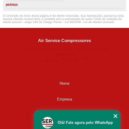
pelotas
O conteúdo do texto desta página é de direito reservado. Sua reprodução, parcial ou total,
mesmo citando nossos links, é proibida sem a autorização do autor. Crime de violação de
direito autoral – artigo 184 do Código Penal –
Lei 9610/98 - Lei de direitos autorais
.
Air Service Compressores
Diaconisa Alice Ana da Silva, 73 - Parque Maria Helena -
Campinas - SP
CEP: 13067-841
(19) 3397-9502
ralfe@airservicecompressores.com.br
Home
Empresa
Missão
Olá! Fale agora pelo WhatsApp