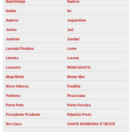
Itapetininga
Itapeva
Itatiba
Itu
Itupeva
Jaguariúna
Jarinu
Jaú
Jumirim
Jundiaí
Laranjal Paulista
Leme
Limeira
Lorena
Louveira
MOGI-GUACU
Mogi Mirim
Monte Mor
Nova Odessa
Paulínia
Pedreira
Piracicaba
Porto Feliz
Porto Ferreira
Presidente Prudente
Ribeirão Preto
Rio Claro
SANTA BARBARA D´OESTE