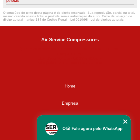
pelotas
O conteúdo do texto desta página é de direito reservado. Sua reprodução, parcial ou total,
mesmo citando nossos links, é proibida sem a autorização do autor. Crime de violação de
direito autoral – artigo 184 do Código Penal –
Lei 9610/98 - Lei de direitos autorais
.
Air Service Compressores
Diaconisa Alice Ana da Silva, 73 - Parque Maria Helena -
Campinas - SP
CEP: 13067-841
(19) 3397-9502
ralfe@airservicecompressores.com.br
Home
Empresa
Missão
Olá! Fale agora pelo WhatsApp
Serviços