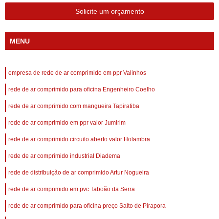
Solicite um orçamento
MENU
empresa de rede de ar comprimido em ppr Valinhos
rede de ar comprimido para oficina Engenheiro Coelho
rede de ar comprimido com mangueira Tapiratiba
rede de ar comprimido em ppr valor Jumirim
rede de ar comprimido circuito aberto valor Holambra
rede de ar comprimido industrial Diadema
rede de distribuição de ar comprimido Artur Nogueira
rede de ar comprimido em pvc Taboão da Serra
rede de ar comprimido para oficina preço Salto de Pirapora