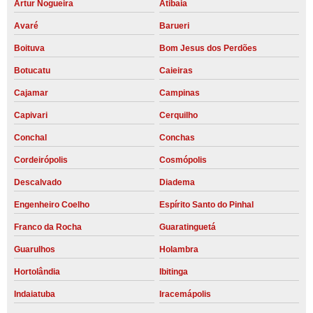
Artur Nogueira
Atibaia
Avaré
Barueri
Boituva
Bom Jesus dos Perdões
Botucatu
Caieiras
Cajamar
Campinas
Capivari
Cerquilho
Conchal
Conchas
Cordeirópolis
Cosmópolis
Descalvado
Diadema
Engenheiro Coelho
Espírito Santo do Pinhal
Franco da Rocha
Guaratinguetá
Guarulhos
Holambra
Hortolândia
Ibitinga
Indaiatuba
Iracemápolis