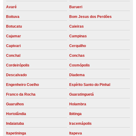
Avaré
Barueri
Boituva
Bom Jesus dos Perdões
Botucatu
Caieiras
Cajamar
Campinas
Capivari
Cerquilho
Conchal
Conchas
Cordeirópolis
Cosmópolis
Descalvado
Diadema
Engenheiro Coelho
Espírito Santo do Pinhal
Franco da Rocha
Guaratinguetá
Guarulhos
Holambra
Hortolândia
Ibitinga
Indaiatuba
Iracemápolis
Itapetininga
Itapeva