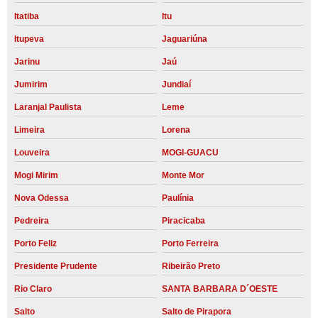
Itatiba
Itu
Itupeva
Jaguariúna
Jarinu
Jaú
Jumirim
Jundiaí
Laranjal Paulista
Leme
Limeira
Lorena
Louveira
MOGI-GUACU
Mogi Mirim
Monte Mor
Nova Odessa
Paulínia
Pedreira
Piracicaba
Porto Feliz
Porto Ferreira
Presidente Prudente
Ribeirão Preto
Rio Claro
SANTA BARBARA D´OESTE
Salto
Salto de Pirapora