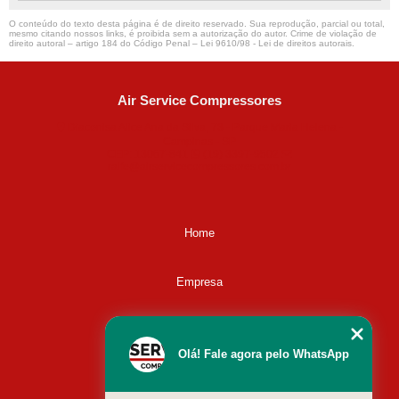
O conteúdo do texto desta página é de direito reservado. Sua reprodução, parcial ou total,
mesmo citando nossos links, é proibida sem a autorização do autor. Crime de violação de
direito autoral – artigo 184 do Código Penal –
Lei 9610/98 - Lei de direitos autorais
.
Air Service Compressores
Diaconisa Alice Ana da Silva, 73 - Parque Maria Helena -
Campinas - SP
CEP: 13067-841
(19) 3397-9502
ralfe@airservicecompressores.com.br
Home
Empresa
Missão
Olá! Fale agora pelo WhatsApp
Serviços