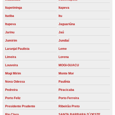
Itapetininga
Itapeva
Itatiba
Itu
Itupeva
Jaguariúna
Jarinu
Jaú
Jumirim
Jundiaí
Laranjal Paulista
Leme
Limeira
Lorena
Louveira
MOGI-GUACU
Mogi Mirim
Monte Mor
Nova Odessa
Paulínia
Pedreira
Piracicaba
Porto Feliz
Porto Ferreira
Presidente Prudente
Ribeirão Preto
Rio Claro
SANTA BARBARA D´OESTE