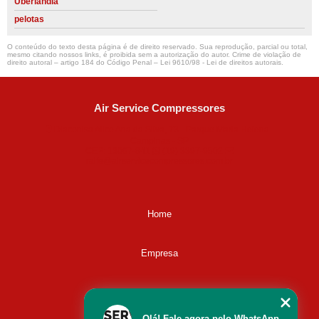
Uberlândia
pelotas
O conteúdo do texto desta página é de direito reservado. Sua reprodução, parcial ou total,
mesmo citando nossos links, é proibida sem a autorização do autor. Crime de violação de
direito autoral – artigo 184 do Código Penal –
Lei 9610/98 - Lei de direitos autorais
.
Air Service Compressores
Diaconisa Alice Ana da Silva, 73 - Parque Maria Helena -
Campinas - SP
CEP: 13067-841
(19) 3397-9502
ralfe@airservicecompressores.com.br
Home
Empresa
Missão
Olá! Fale agora pelo WhatsApp