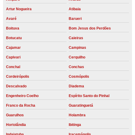
Artur Nogueira
Atibaia
Avaré
Barueri
Boituva
Bom Jesus dos Perdões
Botucatu
Caieiras
Cajamar
Campinas
Capivari
Cerquilho
Conchal
Conchas
Cordeirópolis
Cosmópolis
Descalvado
Diadema
Engenheiro Coelho
Espírito Santo do Pinhal
Franco da Rocha
Guaratinguetá
Guarulhos
Holambra
Hortolândia
Ibitinga
Indaiatuba
Iracemápolis