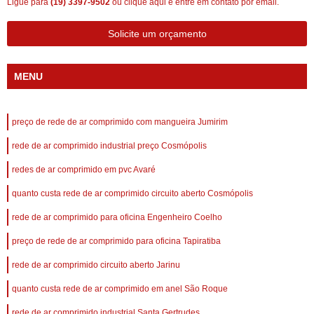
Ligue para
(19) 3397-9502
ou
clique aqui
e entre em contato por email.
Solicite um orçamento
MENU
preço de rede de ar comprimido com mangueira Jumirim
rede de ar comprimido industrial preço Cosmópolis
redes de ar comprimido em pvc Avaré
quanto custa rede de ar comprimido circuito aberto Cosmópolis
rede de ar comprimido para oficina Engenheiro Coelho
preço de rede de ar comprimido para oficina Tapiratiba
rede de ar comprimido circuito aberto Jarinu
quanto custa rede de ar comprimido em anel São Roque
rede de ar comprimido industrial Santa Gertrudes