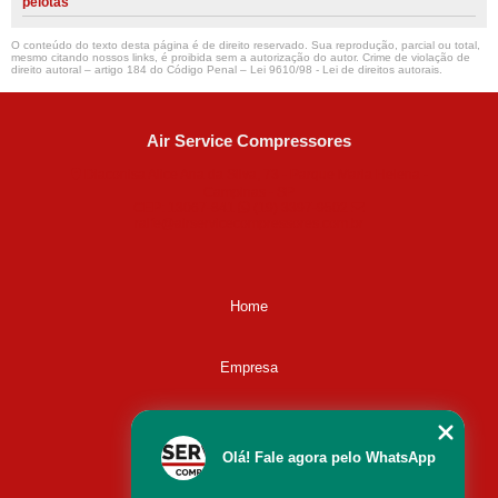
pelotas
O conteúdo do texto desta página é de direito reservado. Sua reprodução, parcial ou total,
mesmo citando nossos links, é proibida sem a autorização do autor. Crime de violação de
direito autoral – artigo 184 do Código Penal –
Lei 9610/98 - Lei de direitos autorais
.
Air Service Compressores
Diaconisa Alice Ana da Silva, 73 - Parque Maria Helena -
Campinas - SP
CEP: 13067-841
(19) 3397-9502
ralfe@airservicecompressores.com.br
Home
Empresa
Missão
Olá! Fale agora pelo WhatsApp
Serviços