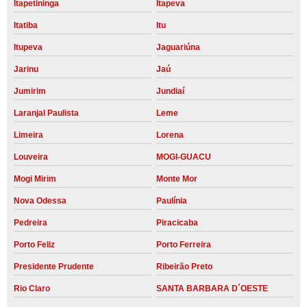
Itapetininga
Itapeva
Itatiba
Itu
Itupeva
Jaguariúna
Jarinu
Jaú
Jumirim
Jundiaí
Laranjal Paulista
Leme
Limeira
Lorena
Louveira
MOGI-GUACU
Mogi Mirim
Monte Mor
Nova Odessa
Paulínia
Pedreira
Piracicaba
Porto Feliz
Porto Ferreira
Presidente Prudente
Ribeirão Preto
Rio Claro
SANTA BARBARA D´OESTE