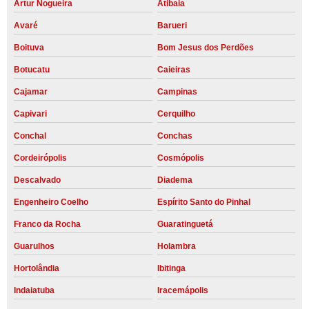
Artur Nogueira
Atibaia
Avaré
Barueri
Boituva
Bom Jesus dos Perdões
Botucatu
Caieiras
Cajamar
Campinas
Capivari
Cerquilho
Conchal
Conchas
Cordeirópolis
Cosmópolis
Descalvado
Diadema
Engenheiro Coelho
Espírito Santo do Pinhal
Franco da Rocha
Guaratinguetá
Guarulhos
Holambra
Hortolândia
Ibitinga
Indaiatuba
Iracemápolis