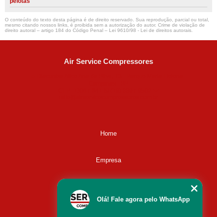
pelotas
O conteúdo do texto desta página é de direito reservado. Sua reprodução, parcial ou total,
mesmo citando nossos links, é proibida sem a autorização do autor. Crime de violação de
direito autoral – artigo 184 do Código Penal –
Lei 9610/98 - Lei de direitos autorais
.
Air Service Compressores
Diaconisa Alice Ana da Silva, 73 - Parque Maria Helena -
Campinas - SP
CEP: 13067-841
(19) 3397-9502
ralfe@airservicecompressores.com.br
Home
Empresa
Missão
Olá! Fale agora pelo WhatsApp
Serviços