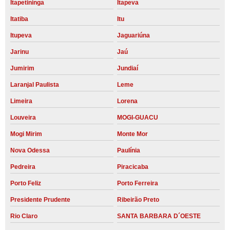
Itapetininga
Itapeva
Itatiba
Itu
Itupeva
Jaguariúna
Jarinu
Jaú
Jumirim
Jundiaí
Laranjal Paulista
Leme
Limeira
Lorena
Louveira
MOGI-GUACU
Mogi Mirim
Monte Mor
Nova Odessa
Paulínia
Pedreira
Piracicaba
Porto Feliz
Porto Ferreira
Presidente Prudente
Ribeirão Preto
Rio Claro
SANTA BARBARA D´OESTE