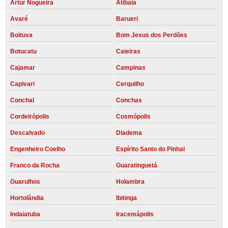
Artur Nogueira
Atibaia
Avaré
Barueri
Boituva
Bom Jesus dos Perdões
Botucatu
Caieiras
Cajamar
Campinas
Capivari
Cerquilho
Conchal
Conchas
Cordeirópolis
Cosmópolis
Descalvado
Diadema
Engenheiro Coelho
Espírito Santo do Pinhal
Franco da Rocha
Guaratinguetá
Guarulhos
Holambra
Hortolândia
Ibitinga
Indaiatuba
Iracemápolis