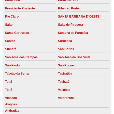
Porto Feliz
Porto Ferreira
Presidente Prudente
Ribeirão Preto
Rio Claro
SANTA BARBARA D´OESTE
Salto
Salto de Pirapora
Santa Gertrudes
Santana de Parnaíba
Santos
Sorocaba
Sumaré
São Carlos
São José dos Campos
São João da Boa Vista
São Paulo
São Roque
Taboão da Serra
Tapiratiba
Tatuí
Taubaté
Tietê
Valinhos
Vinhedo
Votorantim
Alagoas
Andradas