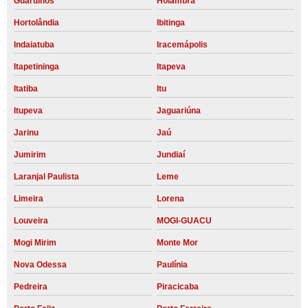
Guarulhos
Holambra
Hortolândia
Ibitinga
Indaiatuba
Iracemápolis
Itapetininga
Itapeva
Itatiba
Itu
Itupeva
Jaguariúna
Jarinu
Jaú
Jumirim
Jundiaí
Laranjal Paulista
Leme
Limeira
Lorena
Louveira
MOGI-GUACU
Mogi Mirim
Monte Mor
Nova Odessa
Paulínia
Pedreira
Piracicaba