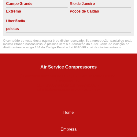
Campo Grande
Rio de Janeiro
Extrema
Poços de Caldas
Uberlândia
pelotas
O conteúdo do texto desta página é de direito reservado. Sua reprodução, parcial ou total,
mesmo citando nossos links, é proibida sem a autorização do autor. Crime de violação de
direito autoral – artigo 184 do Código Penal –
Lei 9610/98 - Lei de direitos autorais
.
Air Service Compressores
Diaconisa Alice Ana da Silva, 73 - Parque Maria Helena -
Campinas - SP
CEP: 13067-841
(19) 3397-9502
ralfe@airservicecompressores.com.br
Home
Empresa