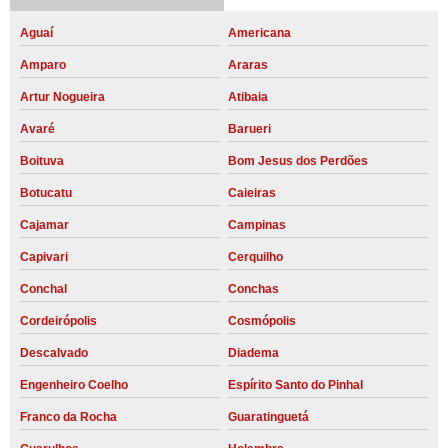
Aguaí
Americana
Amparo
Araras
Artur Nogueira
Atibaia
Avaré
Barueri
Boituva
Bom Jesus dos Perdões
Botucatu
Caieiras
Cajamar
Campinas
Capivari
Cerquilho
Conchal
Conchas
Cordeirópolis
Cosmópolis
Descalvado
Diadema
Engenheiro Coelho
Espírito Santo do Pinhal
Franco da Rocha
Guaratinguetá