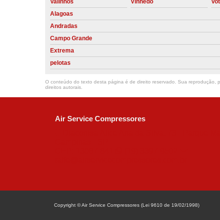
Valinhos
Vinhedo
Vo
Alagoas
Andradas
Campo Grande
Extrema
pelotas
O conteúdo do texto desta página é de direito reservado. Sua reprodução, pa
direitos autorais
.
Air Service Compressores
Diaconisa Alice Ana da Silva, 73 - Parque Ma
Campinas - SP
CEP: 13067-841
(19) 3397-9502
ralfe@airservicecompressores.com.br
Copyright © Air Service Compressores (Lei 9610 de 19/02/1998)