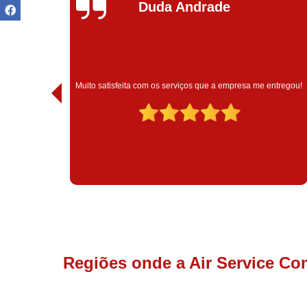
Ivoneide Silva
Muito satisfeita com o atendimento com essa empresa. Eles
 entregou!
são muito profissionais no que fazem.
Regiões onde a Air Service Co