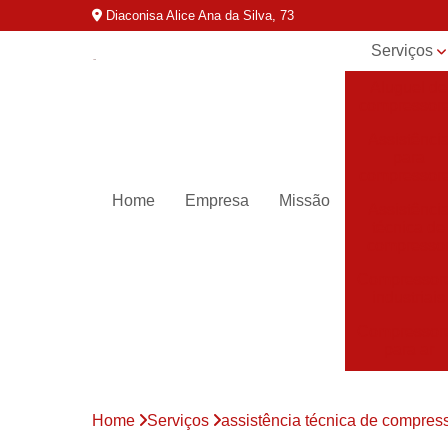
Diaconisa Alice Ana da Silva, 73
Serviços
Aluguel de
compressor
Assistênci
para
compressor
Home
Empresa
Missão
Assistênci
técnica de
compresso
Compressor
industriais
Compressor
para ar
Compressor
parafuso
Home
Serviços
assistência técnica de compres
Compressor