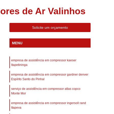
 Compressor Gardner Denver
res de Ar Valinhos
ll Rand
Assistência em Compressor Kaeser
Assistência Técnica de Compressor Schulz
Solicite um orçamento
a em Compressor de Ar Parafuso
es de Ar
Manutenção de Compressores de Ar
MENU
dustrial
Compressor de Ar Industrial
afuso
Compressor de Ar Industrial Schulz
empresa de assistência em compressor kaeser
o Industrial
Compressor Industrial
Itapetininga
rande
Compressor Industrial Novo
empresa de assistência em compressor gardner denver
Espírito Santo do Pinhal
afuso
Compressor Industrial Schulz
serviço de assistência em compressor atlas copco
ustrial
Compressor Schulz Industrial
Monte Mor
imido
Compressor Ar Parafuso
empresa de assistência em compressor ingersoll rand
fuso
Compressor de Ar Completo
Itapeva