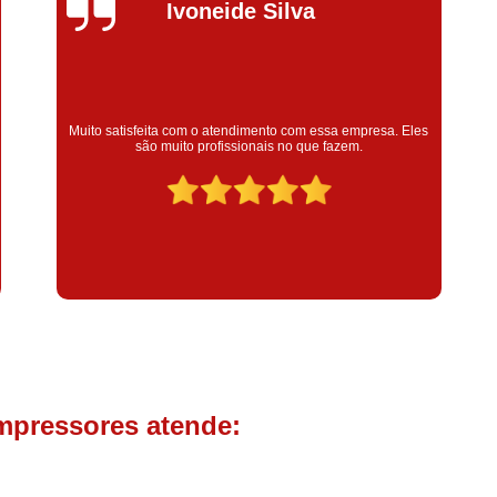
Compressor de Parafuso 
Silvana Alves
Compressor Schulz Usado
Com
Conserto Compressor Atla
Conserto Compressor de Ar Schu
Super satisfeita com o serviço prestado, atendimento muito
bom! colaoradores educado e transparente, destaque para o
Conserto Compressor Ingerso
colaborador Claudinei excelente profissional!
Conserto Compressor 
Conserto de Compressor de
Manutenção de Ar C
Filtro Coalescente para Ar Com
Filtro Compressor
Filtro de
Filtro de Ar Comprimido para C
Filtro de óleo para Compr
mpressores atende:
Filtros para Compressor
Aluguel de Compressor de 