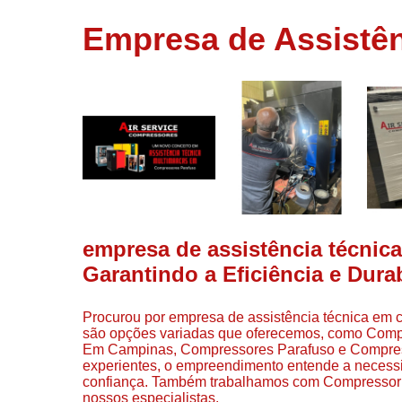
usados
Empresa de Assistên
Conserto d
compressor
Filtros de a
Locação d
compresso
Manutençã
de
compresso
Manutençã
de
empresa de assistência técnic
compressor
Garantindo a Eficiência e Dur
Peças par
compressor
Procurou por empresa de assistência técnica em 
Redes de a
são opções variadas que oferecemos, como Compr
comprimid
Em Campinas, Compressores Parafuso e Compress
experientes, o empreendimento entende a necessi
Venda de
confiança. Também trabalhamos com Compressor
compresso
nossos especialistas.