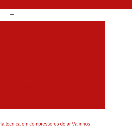
(19) 3397-9502
 Compressor de Ar
Aluguel Compressor
l Compressor de Ar
Aluguel de Compressor
mprimido
Aluguel de Compressor Industrial
sor para Alugar
Assistencia Compressor
 Ar
Assistencia Compressor Schulz
es
Assistencia Tecnica Compressores
ecnica Compressores de Ar
 de Ar
Assistencia Tecnica de Compressores
essores
Compressor Assistencia Tecnica
Assistência em Compressor Atlas Copco
ia técnica em compressores de ar Valinhos
 em Compressor Chicago