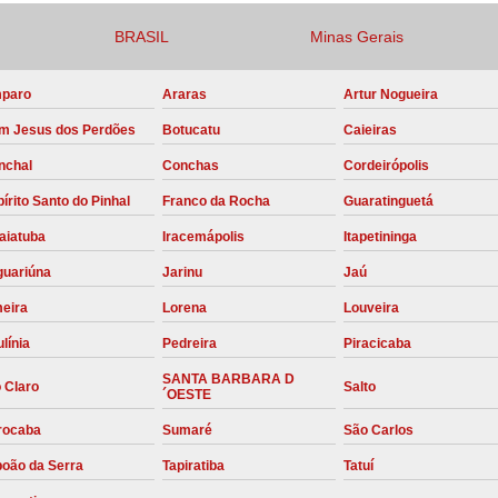
Compressor para Locação
BRASIL
Minas Gerais
Locação Compressor Elétri
paro
Araras
Artur Nogueira
Locação de Compressor de Alt
m Jesus dos Perdões
Botucatu
Caieiras
Locação de C
nchal
Conchas
Cordeirópolis
Locação de Compressor de Ar Co
írito Santo do Pinhal
Franco da Rocha
Guaratinguetá
Locação de Compressores
aiatuba
Iracemápolis
Itapetininga
Manutenção Corretiva de Compres
guariúna
Jarinu
Jaú
Manutenção d
meira
Lorena
Louveira
Manutenção Preve
línia
Pedreira
Piracicaba
Manutenção Preven
SANTA BARBARA D
 Claro
Salto
´OESTE
Manutenção Pre
rocaba
Sumaré
São Carlos
Manutenção P
boão da Serra
Tapiratiba
Tatuí
Manutenção Prev