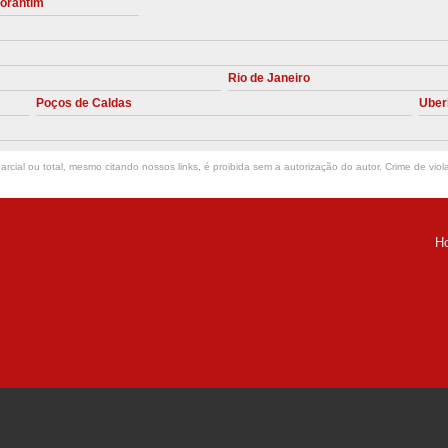
torantim
Manutenção Preve
Manutenção Pr
Rio de Janeiro
Manutenção Preventiva em Compres
Poços de Caldas
Uber
Empresa de Manutenção de C
Manutenção Compressor de A
rcial ou total, mesmo citando nossos links, é proibida sem a autorização do autor. Crime de viol
Manutenção Compressor de Ar S
Manutenção Compressor Sch
H
Manutenção
ria Helena -
Manutenção em C
Manutenção no Cabeçote de Compr
Loja de Peças para Compresso
Peças de Compressor de Ar
P
Peças do Compressor Schul