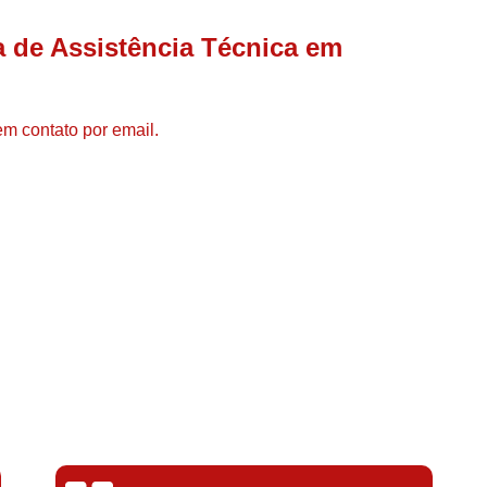
Compressor de Ar de Par
 de Assistência Técnica em
Compressor de Ar Rotativo
Compressor de Ar Tipo Parafuso
Compressores de Ar Par
em contato por email.
Compressor a Parafuso
Compressor de Parafuso
Compressor de Parafu
Compressor Parafuso 15h
Compressor Parafuso Refri
Compressor Rotativo de P
Compressor Ar Usado
Compressor de Ar Parafuso 
Compressor de Ar Usad