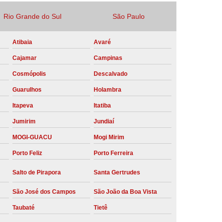
Locação Compressor de Ar Parafuso
Rio Grande do Sul
São Paulo
co
Locação de Compressor a Diesel
Atibaia
Avaré
a Pressão
Locação de Compressor de Ar
Cajamar
Campinas
ompressor de Ar a Diesel
Cosmópolis
Descalvado
mprimido
Locação de Compressor Parafuso
Guarulhos
Holambra
Compressor de Ar Manutenção Preventiva
Itapeva
Itatiba
sores
Manutenção Corretiva em Compressor
Jumirim
Jundiaí
e Compressores Parafuso
MOGI-GUACU
Mogi Mirim
ntiva Compressor Atlas Copco
Porto Feliz
Porto Ferreira
tiva Compressor de Ar Schulz
Salto de Pirapora
Santa Gertrudes
ventiva Compressor Schulz
São José dos Campos
São João da Boa Vista
reventiva de Compressor
Taubaté
Tietê
entiva de Compressor de Ar