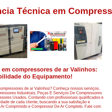
Assistência em
cia Técnica em Compresso
e
Assistência em Compressor Ingerso
es
Assistência em Compressor Schulz
r
Assistência Técnic
e
r
Assistência Técnica em Compressor
o
Compressor de Ar Grande In
r
Compressor de Ar Industrial Par
o
Compressor de Refrigeraçã
a em compressores de ar Valinhos:
es
Compressor Industrial G
abilidade do Equipamento!
a
Compressor Industrial Par
es
compressores de ar Valinhos? Conheça nossos serviços,
Compressor Refrigeração Ind
r
essores Industriais, Peças E Serviços De Compressores
o
Compressor Ar Compr
ores Usados. Contando com profissionais qualificados e
dade de cada cliente, buscando a sua satisfação e
Compressor de Ar a Para
 Ar Comprimido e Compressor De Ar Completo. Fale com
r