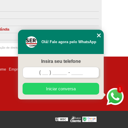
ntiva de Compressor Parafuso
eventiva de Compressores
sores de Ar
Compressor Schulz Manutenção
lândia
ompressores
Manutenção Compressor
Olá! Fale agora pelo WhatsApp
r
Manutenção Compressor de Ar Direto
ação de direito autoral – artigo 184 do Código Penal –
Lei 9610/98 - Lei de
chulz
Manutenção Compressor Parafuso
Insira seu telefone
ulz
Manutenção de Compressor de Ar
ome
Empresa
Missão
Serviços
Contato
Mapa do site
 em Compressor de Ar
ompressor de Ar Comprimido
Iniciar conversa
1
essor
Loja de Peças para Compressor de Ar
res
Manutenção para Compressor de Ar
eças de Reposição para Compressores de Ar
W3C
z
Peças para Compressor Atlas Copco