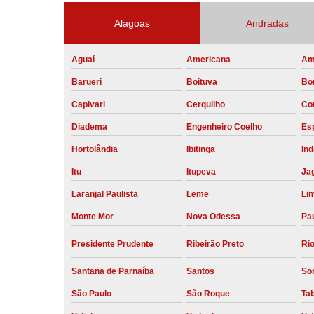
Alagoas
Andradas
Aguaí
Americana
Am
Barueri
Boituva
Bo
Capivari
Cerquilho
Co
Diadema
Engenheiro Coelho
Esp
Hortolândia
Ibitinga
Ind
Itu
Itupeva
Ja
Laranjal Paulista
Leme
Li
Monte Mor
Nova Odessa
Pau
Presidente Prudente
Ribeirão Preto
Rio
Santana de Parnaíba
Santos
So
São Paulo
São Roque
Ta