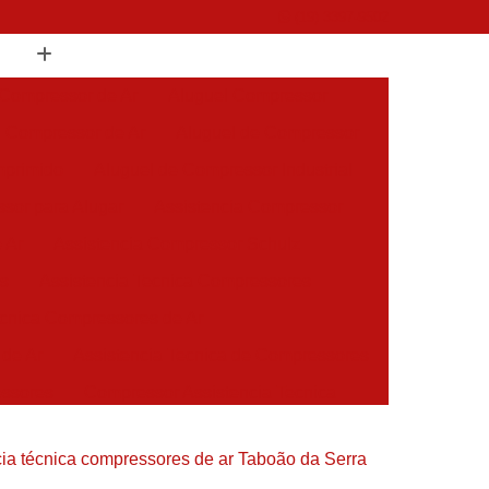
(19) 3397-9502
 Compressor de Ar
Aluguel Compressor
l Compressor de Ar
Aluguel de Compressor
mprimido
Aluguel de Compressor Industrial
sor para Alugar
Assistencia Compressor
 Ar
Assistencia Compressor Schulz
es
Assistencia Tecnica Compressores
ecnica Compressores de Ar
 de Ar
Assistencia Tecnica de Compressores
essores
Compressor Assistencia Tecnica
Assistência em Compressor Atlas Copco
ia técnica compressores de ar Taboão da Serra
 em Compressor Chicago