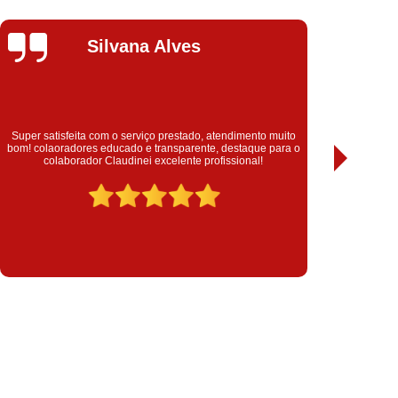
Usado
Compressor Parafuso Usado
pressor Usado
Compressor de Ar Conserto
Isabela
Napolitano
s Copco
Conserto Compressor de Ar
lz
Conserto Compressor Gardner Denver
ll Rand
Conserto Compressor Kaeser
Empresa que solucionou meu problema de anos! Foram super
Gostei
Schulz
Conserto de Compressor
transparente e profissional. Recomendo!
 Ar
Conserto de Compressor Schulz
omprimido
Filtro Coalescente
primido
Filtro Coalescente para Secador
 Ar Coalescente
Filtro de Ar Comprimido
ompressor
Filtro de Ar para Compressores
essor
Filtros de Ar para Compressor
 de Ar
Filtros para Compressores
Ar
Aluguel de Compressor Parafuso