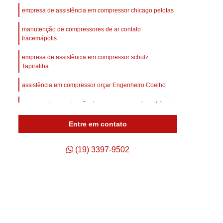
afuso
Compressor de Ar Parafuso
empresa de assistência em compressor chicago pelotas
Compressor de Ar Schulz Parafuso
manutenção de compressores de ar contato
Compressor do Ar
Compressor Rotativo Ar
Iracemápolis
afuso
Unidade Compressora de Ar
empresa de assistência em compressor schulz
Tapiratiba
Compressor de Ar Parafuso Schulz
assistência em compressor orçar Engenheiro Coelho
Compressor de Parafuso Atlas Copco
empresa de manutenção de compressores de ar Atibaia
so Duplo
Compressor Parafuso
p
Compressor Parafuso Atlas Copco
Entre em contato
geração
Compressor Parafuso Schulz
(19) 3397-9502
arafuso
Compressor Tipo Parafuso
Compressor de Ar Comprimido Usado
Usado
Compressor de Ar Schulz Usado
o
Compressor de Ar Usado Schulz