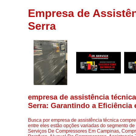
usados
Empresa de Assistê
Conserto d
compressor
Serra
Filtros de a
Locação d
compresso
Manutençã
de
compresso
Manutençã
de
compressor
empresa de assistência técnic
Peças par
compressor
Serra: Garantindo a Eficiência
Redes de a
comprimid
Busca por empresa de assistência técnica compr
entre eles estão opções variadas do segmento d
Venda de
Serviços De Compressores Em Campinas, Compre
compresso