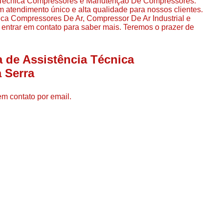
a Tecnica Compressores e Manutenção De Compressores.
Compressor de Ar de Par
m atendimento único e alta qualidade para nossos clientes.
ca Compressores De Ar, Compressor De Ar Industrial e
Compressor de Ar Rotativo
entrar em contato para saber mais. Teremos o prazer de
Compressor de Ar Tipo Parafuso
Compressores de Ar Par
 de Assistência Técnica
Compressor a Parafuso
 Serra
Compressor de Parafuso
em contato por email.
Compressor de Parafu
Compressor Parafuso 15h
Compressor Parafuso Refri
Compressor Rotativo de P
Compressor Ar Usado
Compressor de Ar Parafuso 
Compressor de Ar Usad