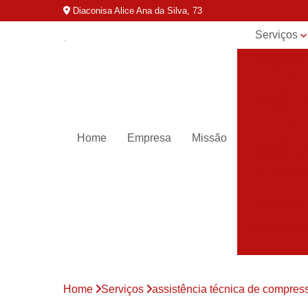
Diaconisa Alice Ana da Silva, 73
Serviços
Aluguel de
compressor
Assistênci
para
compressor
Home
Empresa
Missão
Assistênci
técnica de
compresso
Compressor
industriais
Compressor
para ar
Compressor
parafuso
Home
Serviços
assistência técnica de compres
Compressor