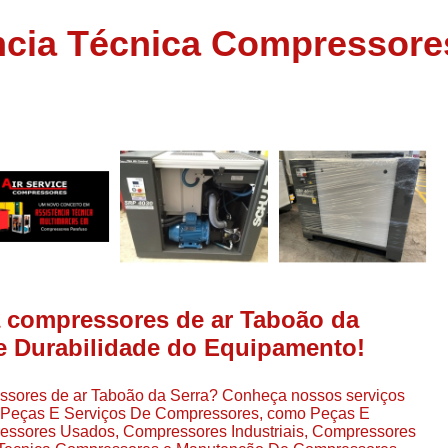
Assistência em
ncia Técnica Compressore
e
Assistência em Compressor Ingerso
es
Assistência em Compressor Schulz
r
Assistência Técnic
e
r
Assistência Técnica em Compressor
o
Compressor de Ar Grande In
r
Compressor de Ar Industrial Par
o
Compressor de Refrigeraçã
es
Compressor Industrial G
a compressores de ar Taboão da
a
Compressor Industrial Par
es
 e Durabilidade do Equipamento!
Compressor Refrigeração Ind
r
o
Compressor Ar Compr
essores de ar Taboão da Serra? Conheça nossos serviços
e Peças E Serviços De Compressores, como Peças E
Compressor de Ar a Para
ssores Usados, Compressores Industriais, Compressores
r