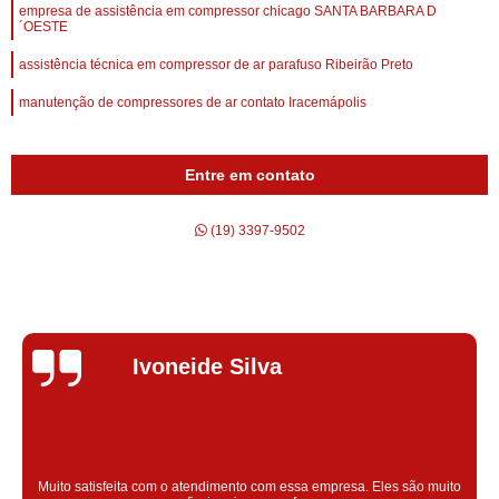
empresa de assistência em compressor chicago SANTA BARBARA D
´OESTE
assistência técnica em compressor de ar parafuso Ribeirão Preto
manutenção de compressores de ar contato Iracemápolis
Entre em contato
(19) 3397-9502
Silvana Alves
Super satisfeita com o serviço prestado, atendimento muito bom!
colaoradores educado e transparente, destaque para o colaborador