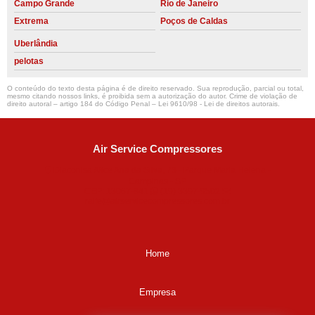
Campo Grande
Rio de Janeiro
Extrema
Poços de Caldas
Uberlândia
pelotas
O conteúdo do texto desta página é de direito reservado. Sua reprodução, parcial ou total,
mesmo citando nossos links, é proibida sem a autorização do autor. Crime de violação de
direito autoral – artigo 184 do Código Penal –
Lei 9610/98 - Lei de direitos autorais
.
Air Service Compressores
Diaconisa Alice Ana da Silva, 73 - Parque Maria Helena -
Campinas - SP
CEP: 13067-841
(19) 3397-9502
ralfe@airservicecompressores.com.br
Home
Empresa