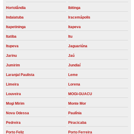
Hortolândia
Ibitinga
Indaiatuba
Iracemápolis
Itapetininga
Itapeva
Itatiba
Itu
Itupeva
Jaguariúna
Jarinu
Jaú
Jumirim
Jundiaí
Laranjal Paulista
Leme
Limeira
Lorena
Louveira
MOGI-GUACU
Mogi Mirim
Monte Mor
Nova Odessa
Paulínia
Pedreira
Piracicaba
Porto Feliz
Porto Ferreira