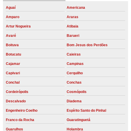
Aguaí
Americana
Amparo
Araras
Artur Nogueira
Atibaia
Avaré
Barueri
Boituva
Bom Jesus dos Perdões
Botucatu
Caieiras
Cajamar
Campinas
Capivari
Cerquilho
Conchal
Conchas
Cordeirópolis
Cosmópolis
Descalvado
Diadema
Engenheiro Coelho
Espírito Santo do Pinhal
Franco da Rocha
Guaratinguetá
Guarulhos
Holambra