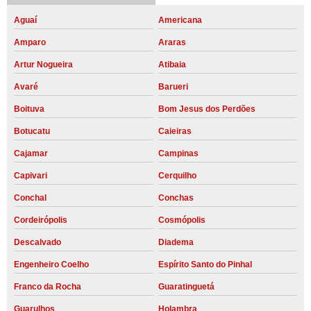
Aguaí
Americana
Amparo
Araras
Artur Nogueira
Atibaia
Avaré
Barueri
Boituva
Bom Jesus dos Perdões
Botucatu
Caieiras
Cajamar
Campinas
Capivari
Cerquilho
Conchal
Conchas
Cordeirópolis
Cosmópolis
Descalvado
Diadema
Engenheiro Coelho
Espírito Santo do Pinhal
Franco da Rocha
Guaratinguetá
Guarulhos
Holambra