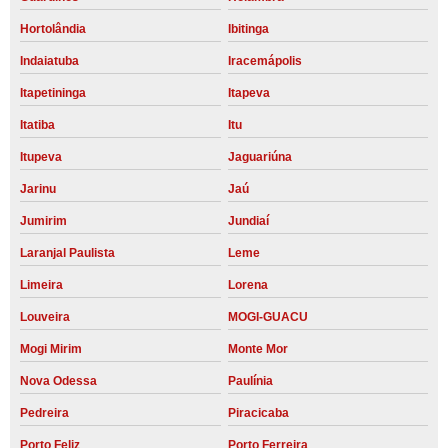
Hortolândia
Ibitinga
Indaiatuba
Iracemápolis
Itapetininga
Itapeva
Itatiba
Itu
Itupeva
Jaguariúna
Jarinu
Jaú
Jumirim
Jundiaí
Laranjal Paulista
Leme
Limeira
Lorena
Louveira
MOGI-GUACU
Mogi Mirim
Monte Mor
Nova Odessa
Paulínia
Pedreira
Piracicaba
Porto Feliz
Porto Ferreira