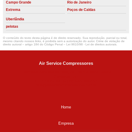
Campo Grande
Rio de Janeiro
Extrema
Poços de Caldas
Uberlândia
pelotas
O conteúdo do texto desta página é de direito reservado. Sua reprodução, parcial ou total,
mesmo citando nossos links, é proibida sem a autorização do autor. Crime de violação de
direito autoral – artigo 184 do Código Penal –
Lei 9610/98 - Lei de direitos autorais
.
Air Service Compressores
Diaconisa Alice Ana da Silva, 73 - Parque Maria Helena -
Campinas - SP
CEP: 13067-841
(19) 3397-9502
ralfe@airservicecompressores.com.br
Home
Empresa