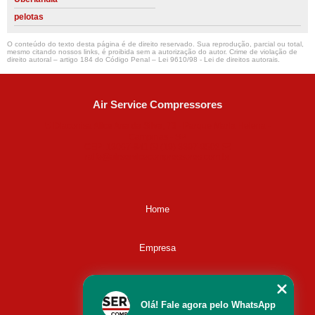
pelotas
O conteúdo do texto desta página é de direito reservado. Sua reprodução, parcial ou total,
mesmo citando nossos links, é proibida sem a autorização do autor. Crime de violação de
direito autoral – artigo 184 do Código Penal –
Lei 9610/98 - Lei de direitos autorais
.
Air Service Compressores
Diaconisa Alice Ana da Silva, 73 - Parque Maria Helena -
Campinas - SP
CEP: 13067-841
(19) 3397-9502
ralfe@airservicecompressores.com.br
Home
Empresa
Missão
Olá! Fale agora pelo WhatsApp