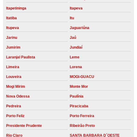
Itapetininga
Itapeva
Itatiba
Itu
Itupeva
Jaguariúna
Jarinu
Jaú
Jumirim
Jundiaí
Laranjal Paulista
Leme
Limeira
Lorena
Louveira
MOGI-GUACU
Mogi Mirim
Monte Mor
Nova Odessa
Paulínia
Pedreira
Piracicaba
Porto Feliz
Porto Ferreira
Presidente Prudente
Ribeirão Preto
Rio Claro
SANTA BARBARA D´OESTE