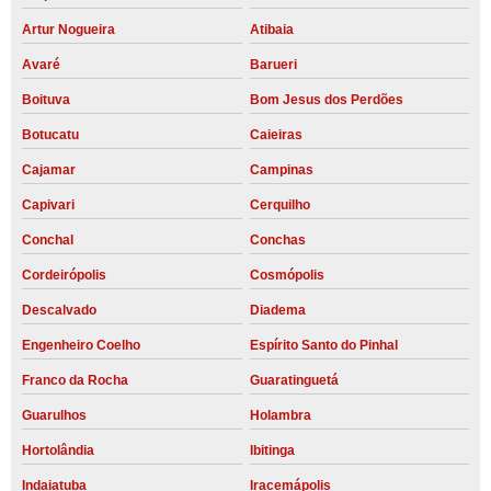
Artur Nogueira
Atibaia
Avaré
Barueri
Boituva
Bom Jesus dos Perdões
Botucatu
Caieiras
Cajamar
Campinas
Capivari
Cerquilho
Conchal
Conchas
Cordeirópolis
Cosmópolis
Descalvado
Diadema
Engenheiro Coelho
Espírito Santo do Pinhal
Franco da Rocha
Guaratinguetá
Guarulhos
Holambra
Hortolândia
Ibitinga
Indaiatuba
Iracemápolis