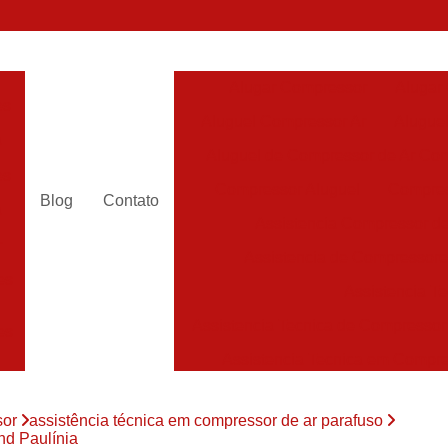
Alugar Compressor
Alugar
es
Aluguel Compressor Ar
Alugue
a
Aluguel de Compressor de Ar Co
es
Compressor Aluguel
Compres
Blog
Contato
a
Assistencia Compressor de
r
Assistencia de Compressor
es
Assistencia T
Assistencia Tecnica de Compressor
es
Assistencia Tecnica em Compr
es
Assistência em Compressor
sor
assistência técnica em compressor de ar parafuso
Assistência
es
nd Paulínia