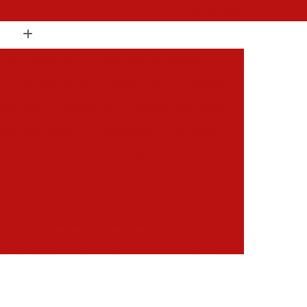
(19) 3397-9502
 Compressor de Ar
Aluguel Compressor
l Compressor de Ar
Aluguel de Compressor
mprimido
Aluguel de Compressor Industrial
sor para Alugar
Assistencia Compressor
 Ar
Assistencia Compressor Schulz
es
Assistencia Tecnica Compressores
ecnica Compressores de Ar
 de Ar
Assistencia Tecnica de Compressores
essores
Compressor Assistencia Tecnica
Assistência em Compressor Atlas Copco
 em Compressor Chicago