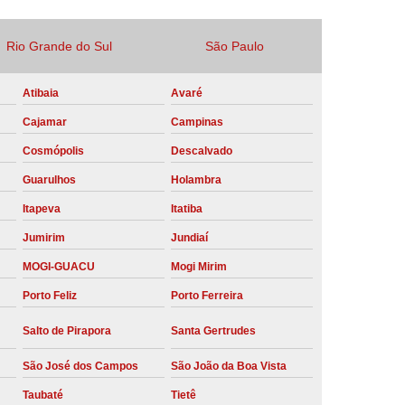
Locação Compressor de Ar Parafuso
Rio Grande do Sul
São Paulo
co
Locação de Compressor a Diesel
a Pressão
Locação de Compressor de Ar
Atibaia
Avaré
ompressor de Ar a Diesel
Cajamar
Campinas
mprimido
Locação de Compressor Parafuso
Cosmópolis
Descalvado
Compressor de Ar Manutenção Preventiva
Guarulhos
Holambra
Itapeva
Itatiba
sores
Manutenção Corretiva em Compressor
Jumirim
Jundiaí
e Compressores Parafuso
MOGI-GUACU
Mogi Mirim
ntiva Compressor Atlas Copco
Porto Feliz
Porto Ferreira
tiva Compressor de Ar Schulz
Salto de Pirapora
Santa Gertrudes
ventiva Compressor Schulz
reventiva de Compressor
São José dos Campos
São João da Boa Vista
entiva de Compressor de Ar
Taubaté
Tietê