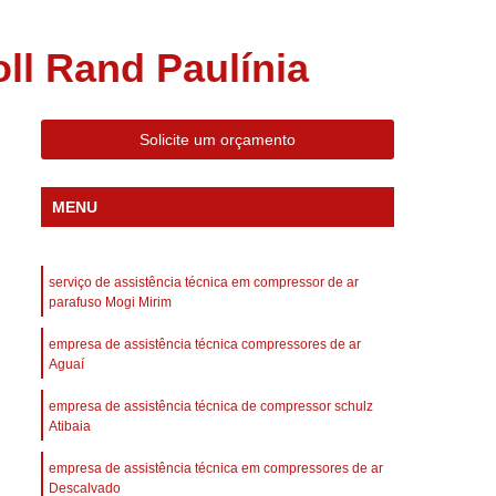
 Compressor Gardner Denver
ll Rand
Assistência em Compressor Kaeser
ll Rand Paulínia
Assistência Técnica de Compressor Schulz
a em Compressor de Ar Parafuso
Solicite um orçamento
es de Ar
Manutenção de Compressores de Ar
dustrial
Compressor de Ar Industrial
MENU
afuso
Compressor de Ar Industrial Schulz
o Industrial
Compressor Industrial
serviço de assistência técnica em compressor de ar
parafuso Mogi Mirim
rande
Compressor Industrial Novo
empresa de assistência técnica compressores de ar
afuso
Compressor Industrial Schulz
Aguaí
ustrial
Compressor Schulz Industrial
empresa de assistência técnica de compressor schulz
Atibaia
imido
Compressor Ar Parafuso
fuso
Compressor de Ar Completo
empresa de assistência técnica em compressores de ar
Descalvado