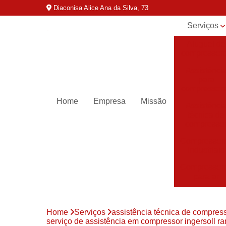
Diaconisa Alice Ana da Silva, 73
Serviços
Aluguel de
compressor
Assistênci
para
compressor
Home
Empresa
Missão
Assistênci
técnica de
compresso
Compressor
industriais
Compressor
para ar
Compressor
parafuso
Home
Serviços
assistência técnica de compres
Compressor
serviço de assistência em compressor ingersoll ra