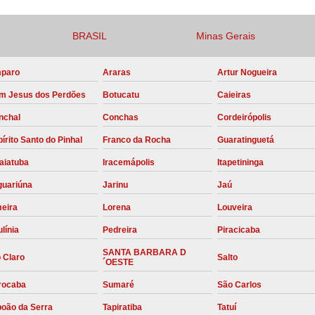
Compressor para Locação
BRASIL
Minas Gerais
Locação Compressor Elétri
Locação de Compressor de Alt
paro
Araras
Artur Nogueira
Locação de C
m Jesus dos Perdões
Botucatu
Caieiras
Locação de Compressor de Ar Co
nchal
Conchas
Cordeirópolis
Locação de Compressores
írito Santo do Pinhal
Franco da Rocha
Guaratinguetá
aiatuba
Iracemápolis
Itapetininga
Manutenção Corretiva de Compres
guariúna
Jarinu
Jaú
Manutenção d
meira
Lorena
Louveira
Manutenção Preve
línia
Pedreira
Piracicaba
Manutenção Preven
SANTA BARBARA D
 Claro
Salto
Manutenção Pre
´OESTE
Manutenção P
rocaba
Sumaré
São Carlos
Manutenção Prev
boão da Serra
Tapiratiba
Tatuí