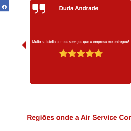
Ivoneide Silva
Muito satisfeita com o atendimento com essa empresa. 
a me entregou!
são muito profissionais no que fazem.
Regiões onde a Air Service Co