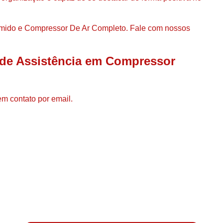
Compressor de Ar de Par
Compressor de Ar Rotativo
ido e Compressor De Ar Completo. Fale com nossos
Compressor de Ar Tipo Parafuso
Compressores de Ar Par
 de Assistência em Compressor
Compressor a Parafuso
Compressor de Parafuso
em contato por email.
Compressor de Parafu
Compressor Parafuso 15h
Compressor Parafuso Refri
Compressor Rotativo de P
Compressor Ar Usado
Compressor de Ar Parafuso 
Compressor de Ar Usad