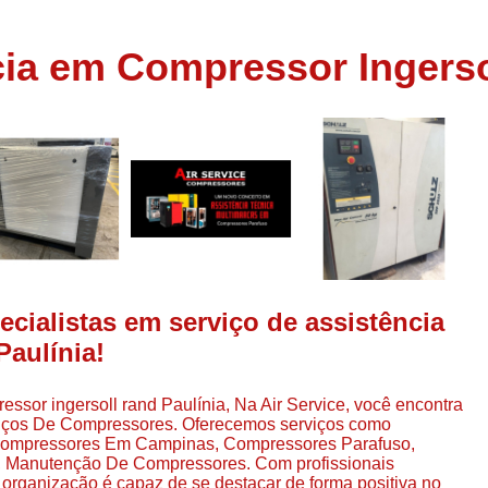
Assistência em
e
Assistência em Compressor Ingerso
cia em Compressor Ingerso
es
Assistência em Compressor Schulz
r
Assistência Técnic
e
r
Assistência Técnica em Compressor
o
Compressor de Ar Grande In
r
Compressor de Ar Industrial Par
o
Compressor de Refrigeraçã
es
Compressor Industrial G
cialistas em serviço de assistência
a
Paulínia!
Compressor Industrial Par
es
Compressor Refrigeração Ind
r
essor ingersoll rand Paulínia, Na Air Service, você encontra
o
Compressor Ar Compr
rviços De Compressores. Oferecemos serviços como
 Compressores Em Campinas, Compressores Parafuso,
Compressor de Ar a Para
 Manutenção De Compressores. Com profissionais
r
 organização é capaz de se destacar de forma positiva no