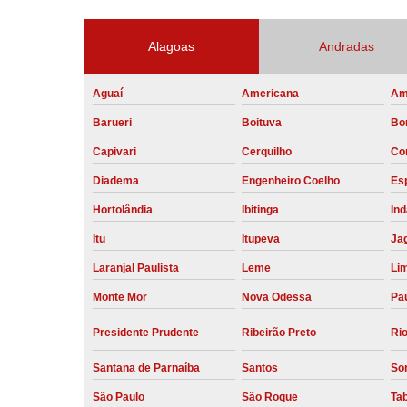
Alagoas
Andradas
Aguaí
Americana
Am
Barueri
Boituva
Bo
Capivari
Cerquilho
Co
Diadema
Engenheiro Coelho
Esp
Hortolândia
Ibitinga
Ind
Itu
Itupeva
Ja
Laranjal Paulista
Leme
Li
Monte Mor
Nova Odessa
Pau
Presidente Prudente
Ribeirão Preto
Rio
Santana de Parnaíba
Santos
So
São Paulo
São Roque
Ta