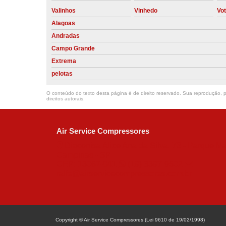
Valinhos
Vinhedo
Vo
Alagoas
Andradas
Campo Grande
Extrema
pelotas
O conteúdo do texto desta página é de direito reservado. Sua reprodução, pa
direitos autorais
.
Air Service Compressores
Diaconisa Alice Ana da Silva, 73 - Parque Ma
Campinas - SP
CEP: 13067-841
(19) 3397-9502
ralfe@airservicecompressores.com.br
Copyright © Air Service Compressores (Lei 9610 de 19/02/1998)