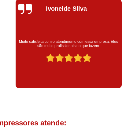
Compressor de Parafuso 
Silvana Alves
Compressor Schulz Usado
Com
Conserto Compressor Atla
Conserto Compressor de Ar Schu
Super satisfeita com o serviço prestado, atendimento muito
Eles
Conserto Compressor Ingerso
bom! colaoradores educado e transparente, destaque para o
colaborador Claudinei excelente profissional!
Conserto Compressor 
Conserto de Compressor de
Manutenção de Ar C
Filtro Coalescente para Ar Com
Filtro Compressor
Filtro de
Filtro de Ar Comprimido para C
Filtro de óleo para Compr
mpressores atende:
Filtros para Compressor
Aluguel de Compressor de 