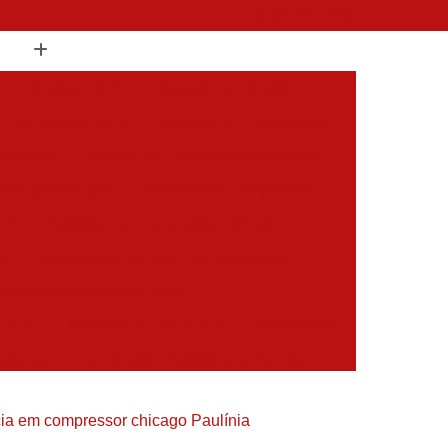
(19) 3397-9502
 Compressor de Ar
Aluguel Compressor
l Compressor de Ar
Aluguel de Compressor
mprimido
Aluguel de Compressor Industrial
sor para Alugar
Assistencia Compressor
 Ar
Assistencia Compressor Schulz
es
Assistencia Tecnica Compressores
ecnica Compressores de Ar
 de Ar
Assistencia Tecnica de Compressores
essores
Compressor Assistencia Tecnica
Assistência em Compressor Atlas Copco
ia em compressor chicago Paulínia
 em Compressor Chicago