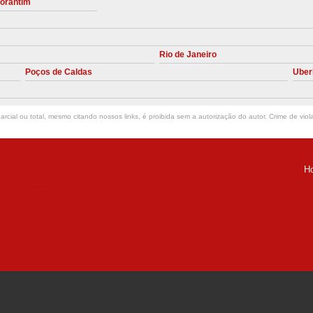
torantim
Manutenção Preve
Manutenção Pr
Rio de Janeiro
Manutenção Preventiva em Compres
Poços de Caldas
Uber
Empresa de Manutenção de C
Manutenção Compressor de A
rcial ou total, mesmo citando nossos links, é proibida sem a autorização do autor. Crime de viol
Manutenção Compressor de Ar S
Manutenção Compressor Sch
H
Manutenção
ria Helena -
Manutenção em C
Manutenção no Cabeçote de Compr
Loja de Peças para Compresso
Peças de Compressor de Ar
P
Peças do Compressor Schul