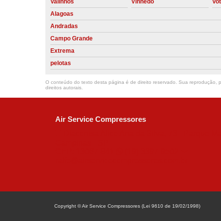
Valinhos
Vinhedo
Vo
Alagoas
Andradas
Campo Grande
Extrema
pelotas
O conteúdo do texto desta página é de direito reservado. Sua reprodução, pa
direitos autorais
.
Air Service Compressores
Diaconisa Alice Ana da Silva, 73 - Parque Ma
Campinas - SP
CEP: 13067-841
(19) 3397-9502
ralfe@airservicecompressores.com.br
Copyright © Air Service Compressores (Lei 9610 de 19/02/1998)