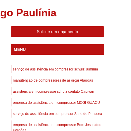
 Compressor Gardner Denver
go Paulínia
ll Rand
Assistência em Compressor Kaeser
Assistência Técnica de Compressor Schulz
Solicite um orçamento
a em Compressor de Ar Parafuso
es de Ar
Manutenção de Compressores de Ar
MENU
dustrial
Compressor de Ar Industrial
afuso
Compressor de Ar Industrial Schulz
serviço de assistência em compressor schulz Jumirim
o Industrial
Compressor Industrial
manutenção de compressores de ar orçar Alagoas
rande
Compressor Industrial Novo
assistência em compressor schulz contato Capivari
afuso
Compressor Industrial Schulz
empresa de assistência em compressor MOGI-GUACU
ustrial
Compressor Schulz Industrial
imido
Compressor Ar Parafuso
serviço de assistência em compressor Salto de Pirapora
fuso
Compressor de Ar Completo
empresa de assistência em compressor Bom Jesus dos
Perdões