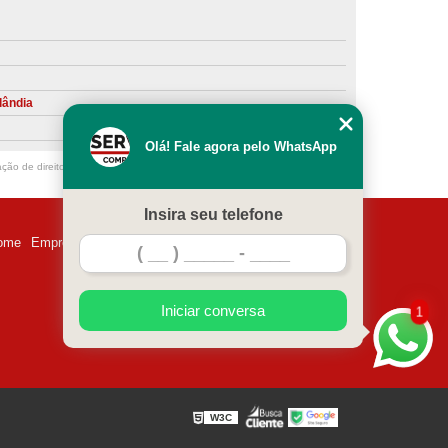
ntiva de Compressor Parafuso
eventiva de Compressores
sores de Ar
Compressor Schulz Manutenção
lândia
ompressores
Manutenção Compressor
Olá! Fale agora pelo WhatsApp
r
Manutenção Compressor de Ar Direto
ação de direito autoral – artigo 184 do Código Penal –
Lei 9610/98 - Lei de
chulz
Manutenção Compressor Parafuso
Insira seu telefone
ulz
Manutenção de Compressor de Ar
ome
Empresa
Missão
Serviços
Contato
Mapa do site
 em Compressor de Ar
ompressor de Ar Comprimido
Iniciar conversa
1
essor
Loja de Peças para Compressor de Ar
res
Manutenção para Compressor de Ar
eças de Reposição para Compressores de Ar
W3C
z
Peças para Compressor Atlas Copco