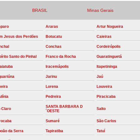
Compressor para Locação
BRASIL
Minas Gerais
Locação Compressor Elétri
paro
Araras
Artur Nogueira
Locação de Compressor de Alt
m Jesus dos Perdões
Botucatu
Caieiras
Locação de C
nchal
Conchas
Cordeirópolis
Locação de Compressor de Ar Co
írito Santo do Pinhal
Franco da Rocha
Guaratinguetá
Locação de Compressores
aiatuba
Iracemápolis
Itapetininga
Manutenção Corretiva de Compres
guariúna
Jarinu
Jaú
Manutenção d
meira
Lorena
Louveira
Manutenção Preve
línia
Pedreira
Piracicaba
Manutenção Preven
SANTA BARBARA D
 Claro
Salto
´OESTE
Manutenção Pre
rocaba
Sumaré
São Carlos
Manutenção P
boão da Serra
Tapiratiba
Tatuí
Manutenção Prev