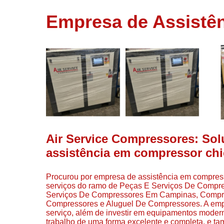
usados
Empresa de Assistê
Conserto d
compressor
Filtros de a
Locação d
compresso
Manutençã
de
compresso
Manutençã
de
Air Service Compressores: So
compressor
assistência em compressor chi
Peças par
compressor
Procurou por empresa de assistência em compresso
Redes de a
serviços do ramo de Peças E Serviços De Compre
comprimid
Serviços De Compressores Em Campinas, Compr
Compressores e Aluguel De Compressores. A empre
Venda de
serviço, além de investir em equipamentos mode
compresso
trabalho de uma forma excelente e completa, e t