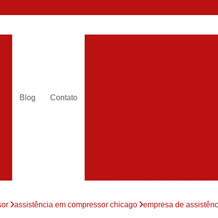
Alugar Compressor
Alugar
es
Aluguel Compressor Ar
Alugue
a
Aluguel de Compressor de Ar Co
es
Compressor Aluguel
Compres
Blog
Contato
a
Assistencia Compressor de
r
Assistencia de Compressor
es
Assistencia T
Assistencia Tecnica de Compressor
es
Assistencia Tecnica em Compr
es
Assistência em Compressor
sor
assistência em compressor chicago
empresa de assistênc
Assistência
es