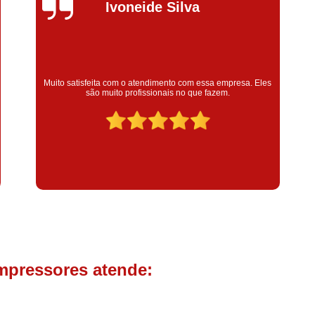
Compressor de Parafuso 
Silvana Alves
Compressor Schulz Usado
Com
Conserto Compressor Atla
Conserto Compressor de Ar Schu
Super satisfeita com o serviço prestado, atendimento muito
bom! colaoradores educado e transparente, destaque para o
Conserto Compressor Ingerso
colaborador Claudinei excelente profissional!
Conserto Compressor 
Conserto de Compressor de
Manutenção de Ar C
Filtro Coalescente para Ar Com
Filtro Compressor
Filtro de
Filtro de Ar Comprimido para C
Filtro de óleo para Compr
mpressores atende:
Filtros para Compressor
Aluguel de Compressor de 