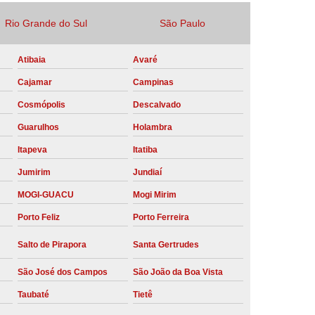
Locação Compressor de Ar Parafuso
Rio Grande do Sul
São Paulo
co
Locação de Compressor a Diesel
Atibaia
Avaré
a Pressão
Locação de Compressor de Ar
Cajamar
Campinas
ompressor de Ar a Diesel
Cosmópolis
Descalvado
mprimido
Locação de Compressor Parafuso
Guarulhos
Holambra
Compressor de Ar Manutenção Preventiva
Itapeva
Itatiba
sores
Manutenção Corretiva em Compressor
Jumirim
Jundiaí
e Compressores Parafuso
MOGI-GUACU
Mogi Mirim
ntiva Compressor Atlas Copco
Porto Feliz
Porto Ferreira
tiva Compressor de Ar Schulz
Salto de Pirapora
Santa Gertrudes
ventiva Compressor Schulz
São José dos Campos
São João da Boa Vista
reventiva de Compressor
Taubaté
Tietê
entiva de Compressor de Ar