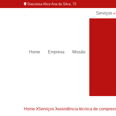
Diaconisa Alice Ana da Silva, 73
Serviços
Aluguel de
compressor
Assistênci
para
compressor
Home
Empresa
Missão
Assistênci
técnica de
compresso
Compressor
industriais
Compressor
para ar
Compressor
parafuso
Home
Serviços
assistência técnica de compres
Compressor