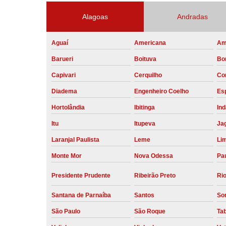
Alagoas
Andradas
Aguaí
Americana
Am
Barueri
Boituva
Bo
Capivari
Cerquilho
Co
Diadema
Engenheiro Coelho
Esp
Hortolândia
Ibitinga
Ind
Itu
Itupeva
Ja
Laranjal Paulista
Leme
Li
Monte Mor
Nova Odessa
Pau
Presidente Prudente
Ribeirão Preto
Rio
Santana de Parnaíba
Santos
So
São Paulo
São Roque
Ta