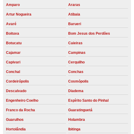
Amparo
Araras
Artur Nogueira
Atibaia
Avaré
Barueri
Boituva
Bom Jesus dos Perdões
Botucatu
Caieiras
Cajamar
Campinas
Capivari
Cerquilho
Conchal
Conchas
Cordeirópolis
Cosmópolis
Descalvado
Diadema
Engenheiro Coelho
Espírito Santo do Pinhal
Franco da Rocha
Guaratinguetá
Guarulhos
Holambra
Hortolândia
Ibitinga