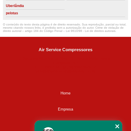
Uberlândia
pelotas
O conteúdo do texto desta página é de direito reservado. Sua reprodução, parcial ou total,
mesmo citando nossos links, é proibida sem a autorização do autor. Crime de violação de
direito autoral – artigo 184 do Código Penal –
Lei 9610/98 - Lei de direitos autorais
.
Air Service Compressores
Diaconisa Alice Ana da Silva, 73 - Parque Maria Helena -
Campinas - SP
CEP: 13067-841
(19) 3397-9502
ralfe@airservicecompressores.com.br
Home
Empresa
Missão