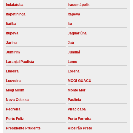
Indaiatuba
Iracemápolis
Itapetininga
Itapeva
Itatiba
Itu
Itupeva
Jaguariúna
Jarinu
Jaú
Jumirim
Jundiaí
Laranjal Paulista
Leme
Limeira
Lorena
Louveira
MOGI-GUACU
Mogi Mirim
Monte Mor
Nova Odessa
Paulínia
Pedreira
Piracicaba
Porto Feliz
Porto Ferreira
Presidente Prudente
Ribeirão Preto