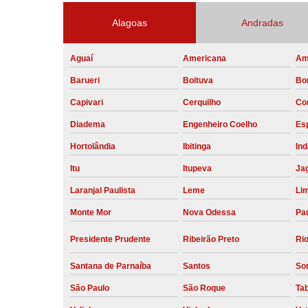
Alagoas
Andradas
Aguaí
Americana
Am
Barueri
Boituva
Bo
Capivari
Cerquilho
Co
Diadema
Engenheiro Coelho
Esp
Hortolândia
Ibitinga
Ind
Itu
Itupeva
Ja
Laranjal Paulista
Leme
Li
Monte Mor
Nova Odessa
Pau
Presidente Prudente
Ribeirão Preto
Rio
Santana de Parnaíba
Santos
So
São Paulo
São Roque
Ta