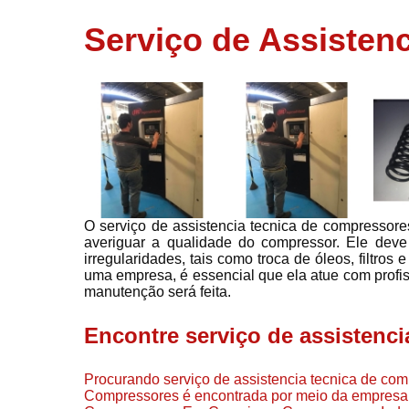
usados
Serviço de Assisten
Conserto d
compressor
Filtros de a
Locação d
compresso
Manutençã
de
compresso
O serviço de assistencia tecnica de compressor
Manutençã
averiguar a qualidade do compressor. Ele deve 
de
irregularidades, tais como troca de óleos, filtro
compressor
uma empresa, é essencial que ela atue com profi
Peças par
manutenção será feita.
compressor
Encontre serviço de assistenc
Redes de a
comprimid
Procurando serviço de assistencia tecnica de co
Venda de
Compressores é encontrada por meio da empresa 
compresso