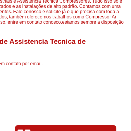
iais e Assistencia Tecnica Compressores. Tudo isso só é
Compressor de Ar de Par
lizados e as instalações de alto padrão. Contamos com uma
entes. Fale conosco e solicite já o que precisa com toda a
Compressor de Ar Rotativo
tados, também oferecemos trabalhos como Compressor Ar
so, entre em contato conosco,estamos sempre a disposição
Compressor de Ar Tipo Parafuso
Compressores de Ar Par
de Assistencia Tecnica de
Compressor a Parafuso
Compressor de Parafuso
Compressor de Parafu
em contato por email.
Compressor Parafuso 15h
Compressor Parafuso Refri
Compressor Rotativo de P
Compressor Ar Usado
Compressor de Ar Parafuso 
Compressor de Ar Usad