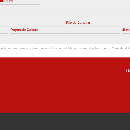
torantim
Manutenção Preve
Manutenção Pr
Rio de Janeiro
Manutenção Preventiva em Compres
Poços de Caldas
Uber
Empresa de Manutenção de C
Manutenção Compressor de A
rcial ou total, mesmo citando nossos links, é proibida sem a autorização do autor. Crime de viol
Manutenção Compressor de Ar S
Manutenção Compressor Sch
H
Manutenção
ria Helena -
Manutenção em C
Manutenção no Cabeçote de Compr
Loja de Peças para Compresso
Peças de Compressor de Ar
P
Peças do Compressor Schul