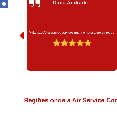
Ivoneide Silva
Muito satisfeita com o atendimento com essa empresa. Eles
ntregou!
são muito profissionais no que fazem.
Regiões onde a Air Service Co