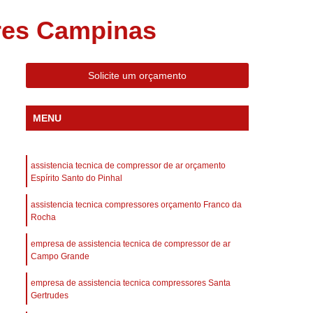
 Compressor Gardner Denver
res Campinas
ll Rand
Assistência em Compressor Kaeser
Assistência Técnica de Compressor Schulz
Solicite um orçamento
a em Compressor de Ar Parafuso
es de Ar
Manutenção de Compressores de Ar
MENU
dustrial
Compressor de Ar Industrial
afuso
Compressor de Ar Industrial Schulz
assistencia tecnica de compressor de ar orçamento
o Industrial
Compressor Industrial
Espírito Santo do Pinhal
rande
Compressor Industrial Novo
assistencia tecnica compressores orçamento Franco da
Rocha
afuso
Compressor Industrial Schulz
empresa de assistencia tecnica de compressor de ar
ustrial
Compressor Schulz Industrial
Campo Grande
imido
Compressor Ar Parafuso
empresa de assistencia tecnica compressores Santa
fuso
Compressor de Ar Completo
Gertrudes