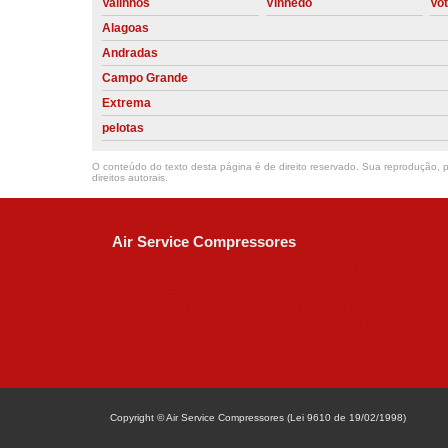
Valinhos
Vinhedo
Vo
Alagoas
Andradas
Campo Grande
Extrema
pelotas
O conteúdo do texto desta página é de direito reservado. Sua reprodução, pa
direitos autorais
.
Air Service Compressores
Diaconisa Alice Ana da Silva, 73 - Parque Ma
Campinas - SP
CEP: 13067-841
(19) 3397-9502
ralfe@airservicecompressores.com.br
Copyright © Air Service Compressores (Lei 9610 de 19/02/1998)