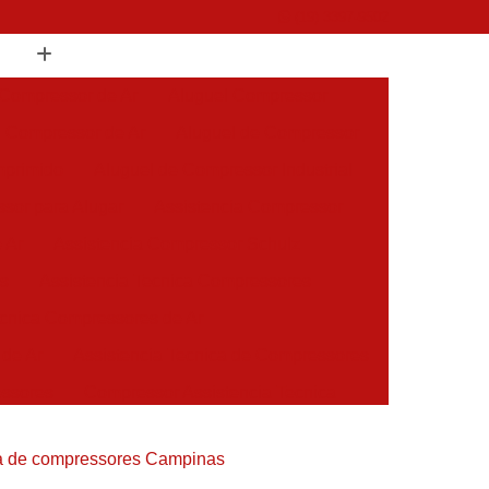
(19) 3397-9502
 Compressor de Ar
Aluguel Compressor
l Compressor de Ar
Aluguel de Compressor
mprimido
Aluguel de Compressor Industrial
sor para Alugar
Assistencia Compressor
 Ar
Assistencia Compressor Schulz
es
Assistencia Tecnica Compressores
ecnica Compressores de Ar
 de Ar
Assistencia Tecnica de Compressores
essores
Compressor Assistencia Tecnica
Assistência em Compressor Atlas Copco
ica de compressores Campinas
 em Compressor Chicago