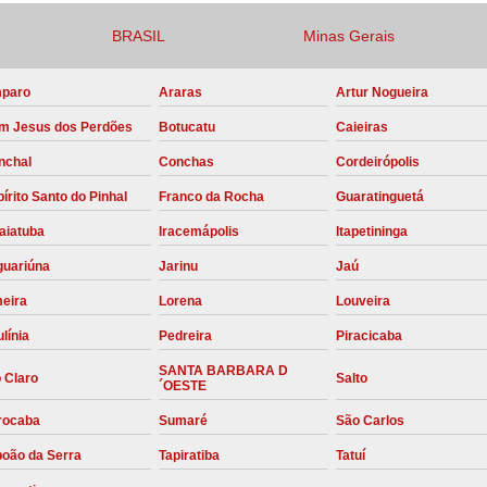
Compressor para Locação
BRASIL
Minas Gerais
Locação Compressor Elétri
paro
Araras
Artur Nogueira
Locação de Compressor de Alt
m Jesus dos Perdões
Botucatu
Caieiras
Locação de C
nchal
Conchas
Cordeirópolis
Locação de Compressor de Ar Co
írito Santo do Pinhal
Franco da Rocha
Guaratinguetá
Locação de Compressores
aiatuba
Iracemápolis
Itapetininga
Manutenção Corretiva de Compres
guariúna
Jarinu
Jaú
Manutenção d
meira
Lorena
Louveira
Manutenção Preve
línia
Pedreira
Piracicaba
Manutenção Preven
SANTA BARBARA D
 Claro
Salto
´OESTE
Manutenção Pre
rocaba
Sumaré
São Carlos
Manutenção P
boão da Serra
Tapiratiba
Tatuí
Manutenção Prev