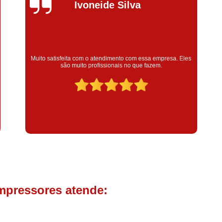
Compressor de Parafuso 
Silvana Alves
Compressor Schulz Usado
Com
Conserto Compressor Atla
Conserto Compressor de Ar Schu
Super satisfeita com o serviço prestado, atendimento muito
bom! colaoradores educado e transparente, destaque para o
Conserto Compressor Ingerso
colaborador Claudinei excelente profissional!
Conserto Compressor 
Conserto de Compressor de
Manutenção de Ar C
Filtro Coalescente para Ar Com
Filtro Compressor
Filtro de
Filtro de Ar Comprimido para C
Filtro de óleo para Compr
mpressores atende:
Filtros para Compressor
Aluguel de Compressor de 