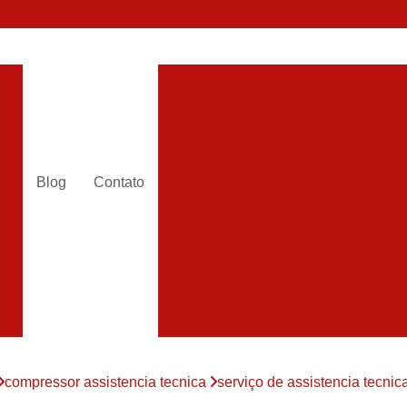
Alugar Compressor
Alugar
es
Aluguel Compressor Ar
Alugue
a
Aluguel de Compressor de Ar Co
es
Compressor Aluguel
Compres
Blog
Contato
a
Assistencia Compressor de
r
Assistencia de Compressor
es
Assistencia T
Assistencia Tecnica de Compressor
es
Assistencia Tecnica em Compr
es
Assistência em Compressor
compressor assistencia tecnica
serviço de assistencia tecn
Assistência
es