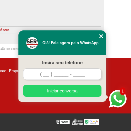
ntiva de Compressor Parafuso
eventiva de Compressores
sores de Ar
Compressor Schulz Manutenção
lândia
ompressores
Manutenção Compressor
Olá! Fale agora pelo WhatsApp
r
Manutenção Compressor de Ar Direto
ação de direito autoral – artigo 184 do Código Penal –
Lei 9610/98 - Lei de
chulz
Manutenção Compressor Parafuso
Insira seu telefone
ulz
Manutenção de Compressor de Ar
ome
Empresa
Missão
Serviços
Contato
Mapa do site
 em Compressor de Ar
ompressor de Ar Comprimido
Iniciar conversa
1
essor
Loja de Peças para Compressor de Ar
res
Manutenção para Compressor de Ar
eças de Reposição para Compressores de Ar
W3C
z
Peças para Compressor Atlas Copco