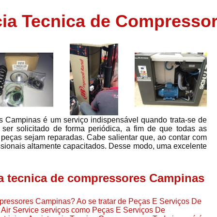
Assistência em
cia Tecnica de Compresso
e
Assistência em Compressor Ingerso
es
Assistência em Compressor Schulz
r
Assistência Técnic
e
r
Assistência Técnica em Compressor
o
Compressor de Ar Grande In
r
Compressor de Ar Industrial Par
es Campinas é um serviço indispensável quando trata-se de
o
Compressor de Refrigeraçã
ser solicitado de forma periódica, a fim de que todas as
s e peças sejam reparadas. Cabe salientar que, ao contar com
es
Compressor Industrial G
ssionais altamente capacitados. Desse modo, uma excelente
a
Compressor Industrial Par
es
Compressor Refrigeração Ind
ia tecnica de compressores Campinas
r
o
Compressor Ar Compr
mpressores Campinas? Ao se tratar de Peças E Serviços De
Compressor de Ar a Para
Air Service serviços como Peças E Serviços De
r