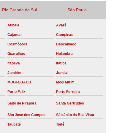
Locação Compressor de Ar Parafuso
Rio Grande do Sul
São Paulo
co
Locação de Compressor a Diesel
Atibaia
Avaré
a Pressão
Locação de Compressor de Ar
Cajamar
Campinas
ompressor de Ar a Diesel
Cosmópolis
Descalvado
mprimido
Locação de Compressor Parafuso
Guarulhos
Holambra
Compressor de Ar Manutenção Preventiva
Itapeva
Itatiba
sores
Manutenção Corretiva em Compressor
Jumirim
Jundiaí
e Compressores Parafuso
MOGI-GUACU
Mogi Mirim
ntiva Compressor Atlas Copco
Porto Feliz
Porto Ferreira
tiva Compressor de Ar Schulz
Salto de Pirapora
Santa Gertrudes
ventiva Compressor Schulz
São José dos Campos
São João da Boa Vista
reventiva de Compressor
Taubaté
Tietê
entiva de Compressor de Ar