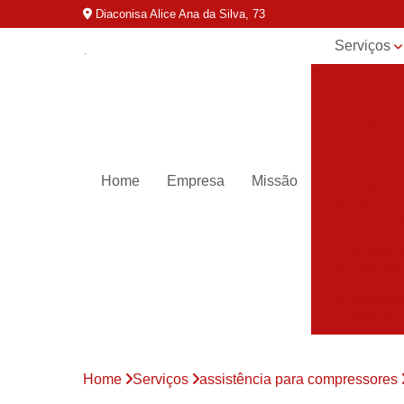
Diaconisa Alice Ana da Silva, 73
Serviços
Aluguel de
compressor
Assistênci
para
compressor
Home
Empresa
Missão
Assistênci
técnica de
compresso
Compressor
industriais
Compressor
para ar
Compressor
parafuso
Home
Serviços
assistência para compressores
Compressor