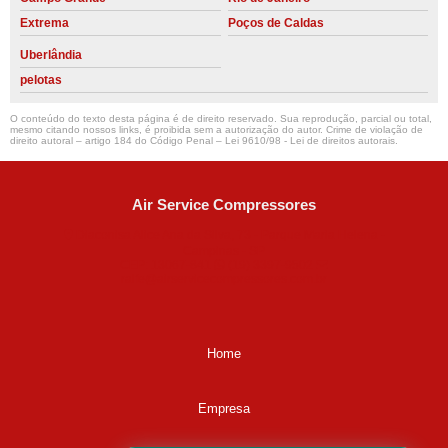
Extrema
Poços de Caldas
Uberlândia
pelotas
O conteúdo do texto desta página é de direito reservado. Sua reprodução, parcial ou total,
mesmo citando nossos links, é proibida sem a autorização do autor. Crime de violação de
direito autoral – artigo 184 do Código Penal –
Lei 9610/98 - Lei de direitos autorais
.
Air Service Compressores
Diaconisa Alice Ana da Silva, 73 - Parque Maria Helena -
Campinas - SP
CEP: 13067-841
(19) 3397-9502
ralfe@airservicecompressores.com.br
Home
Empresa