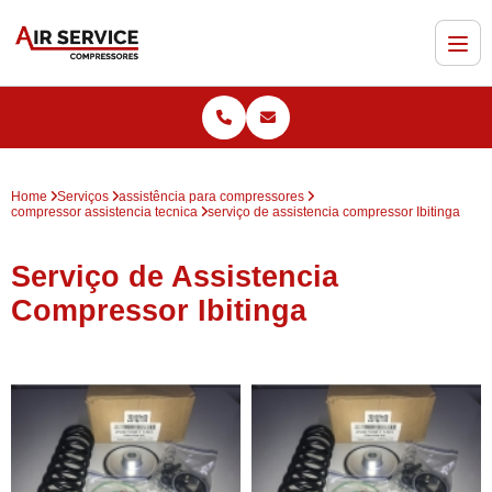
Home
Serviços
assistência para compressores
compressor assistencia tecnica
serviço de assistencia compressor Ibitinga
Serviço de Assistencia
Compressor Ibitinga