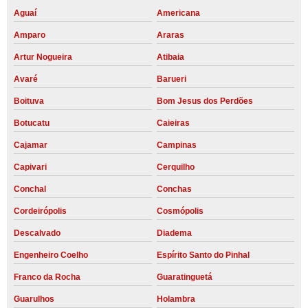
Aguaí
Americana
Amparo
Araras
Artur Nogueira
Atibaia
Avaré
Barueri
Boituva
Bom Jesus dos Perdões
Botucatu
Caieiras
Cajamar
Campinas
Capivari
Cerquilho
Conchal
Conchas
Cordeirópolis
Cosmópolis
Descalvado
Diadema
Engenheiro Coelho
Espírito Santo do Pinhal
Franco da Rocha
Guaratinguetá
Guarulhos
Holambra