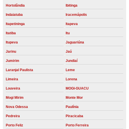
Hortolândia
Ibitinga
Indaiatuba
Iracemápolis
Itapetininga
Itapeva
Itatiba
Itu
Itupeva
Jaguariúna
Jarinu
Jaú
Jumirim
Jundiaí
Laranjal Paulista
Leme
Limeira
Lorena
Louveira
MOGI-GUACU
Mogi Mirim
Monte Mor
Nova Odessa
Paulínia
Pedreira
Piracicaba
Porto Feliz
Porto Ferreira