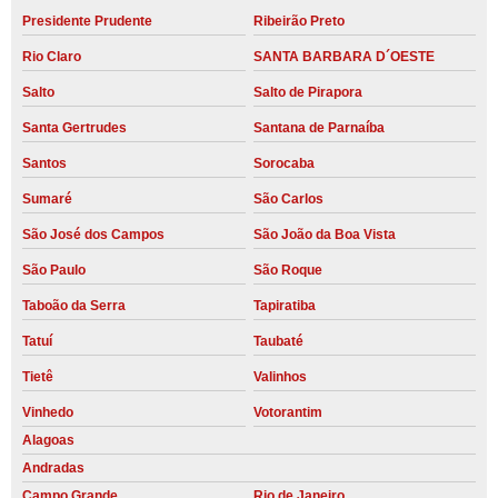
Presidente Prudente
Ribeirão Preto
Rio Claro
SANTA BARBARA D´OESTE
Salto
Salto de Pirapora
Santa Gertrudes
Santana de Parnaíba
Santos
Sorocaba
Sumaré
São Carlos
São José dos Campos
São João da Boa Vista
São Paulo
São Roque
Taboão da Serra
Tapiratiba
Tatuí
Taubaté
Tietê
Valinhos
Vinhedo
Votorantim
Alagoas
Andradas
Campo Grande
Rio de Janeiro