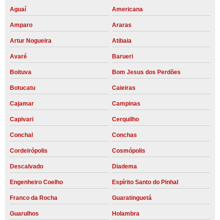
Aguaí
Americana
Amparo
Araras
Artur Nogueira
Atibaia
Avaré
Barueri
Boituva
Bom Jesus dos Perdões
Botucatu
Caieiras
Cajamar
Campinas
Capivari
Cerquilho
Conchal
Conchas
Cordeirópolis
Cosmópolis
Descalvado
Diadema
Engenheiro Coelho
Espírito Santo do Pinhal
Franco da Rocha
Guaratinguetá
Guarulhos
Holambra