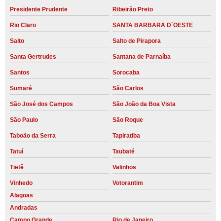
Presidente Prudente
Ribeirão Preto
Rio Claro
SANTA BARBARA D´OESTE
Salto
Salto de Pirapora
Santa Gertrudes
Santana de Parnaíba
Santos
Sorocaba
Sumaré
São Carlos
São José dos Campos
São João da Boa Vista
São Paulo
São Roque
Taboão da Serra
Tapiratiba
Tatuí
Taubaté
Tietê
Valinhos
Vinhedo
Votorantim
Alagoas
Andradas
Campo Grande
Rio de Janeiro