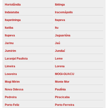
Hortolândia
Ibitinga
Indaiatuba
Iracemápolis
Itapetininga
Itapeva
Itatiba
Itu
Itupeva
Jaguariúna
Jarinu
Jaú
Jumirim
Jundiaí
Laranjal Paulista
Leme
Limeira
Lorena
Louveira
MOGI-GUACU
Mogi Mirim
Monte Mor
Nova Odessa
Paulínia
Pedreira
Piracicaba
Porto Feliz
Porto Ferreira