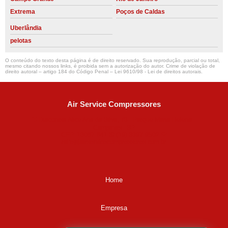
Extrema
Poços de Caldas
Uberlândia
pelotas
O conteúdo do texto desta página é de direito reservado. Sua reprodução, parcial ou total,
mesmo citando nossos links, é proibida sem a autorização do autor. Crime de violação de
direito autoral – artigo 184 do Código Penal –
Lei 9610/98 - Lei de direitos autorais
.
Air Service Compressores
Diaconisa Alice Ana da Silva, 73 - Parque Maria Helena -
Campinas - SP
CEP: 13067-841
(19) 3397-9502
ralfe@airservicecompressores.com.br
Home
Empresa